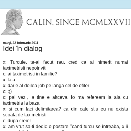
marți, 22 februarie 2011
Idei în dialog
x: Turcule, te-ai facut rau, cred ca ai nimerit numai
taximetristi nepotriviti
c: ai taximetristi in familie?
x: tata
x: dar e al doilea job pe langa cel de ofiter
c: :))
c: pai vezi, la tine e altceva. io ma refeream la aia cu
taximetria la baza
x: si cum faci delimitarea? ca din cate stiu eu nu exista
scoala de taximetristi
c: dupa creier
x: am vrut sa-ti dedic o postare "cand turcu se intreaba, x ii