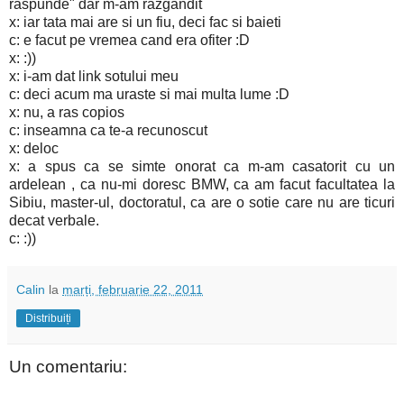
raspunde" dar m-am razgandit
x: iar tata mai are si un fiu, deci fac si baieti
c: e facut pe vremea cand era ofiter :D
x: :))
x: i-am dat link sotului meu
c: deci acum ma uraste si mai multa lume :D
x: nu, a ras copios
c: inseamna ca te-a recunoscut
x: deloc
x: a spus ca se simte onorat ca m-am casatorit cu un
ardelean , ca nu-mi doresc BMW, ca am facut facultatea la
Sibiu, master-ul, doctoratul, ca are o sotie care nu are ticuri
decat verbale.
c: :))
Calin
la
marți, februarie 22, 2011
Distribuiți
Un comentariu: