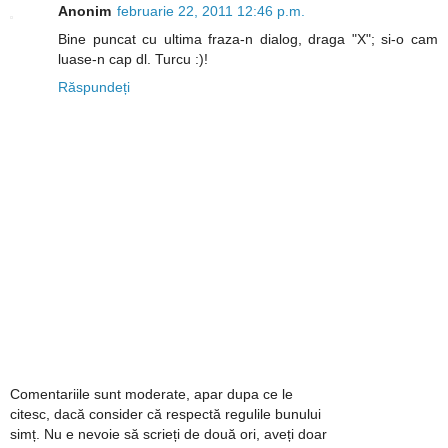
Anonim
februarie 22, 2011 12:46 p.m.
Bine puncat cu ultima fraza-n dialog, draga "X"; si-o cam
luase-n cap dl. Turcu :)!
Răspundeți
Comentariile sunt moderate, apar dupa ce le
citesc, dacă consider că respectă regulile bunului
simț. Nu e nevoie să scrieți de două ori, aveți doar