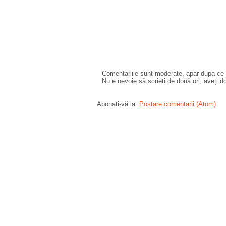
Comentariile sunt moderate, apar dupa ce l
Nu e nevoie să scrieți de două ori, aveți d
Abonați-vă la:
Postare comentarii (Atom)