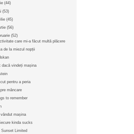
nie
(44)
i
(53)
ilie
(45)
rtie
(56)
bruarie
(52)
ctivitate care mi-a făcut multă plăcere
a de la miezul nopții
dskan
t dacă vindeți mașina
stein
cut pentru a peria
pre mâncare
gs to remember
n
vândut mașina
ecure kinda sucks
 Sunset Limited