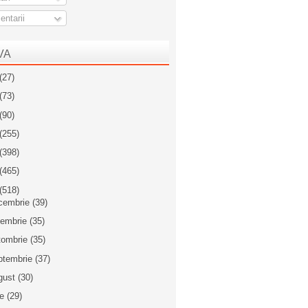
ntarii
VA
(27)
(73)
(90)
(255)
(398)
(465)
(518)
cembrie
(39)
iembrie
(35)
tombrie
(35)
ptembrie
(37)
gust
(30)
ie
(29)