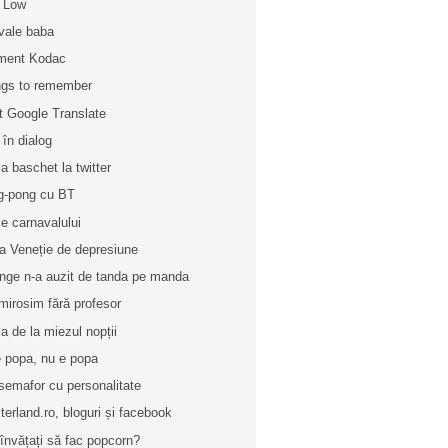
 Low
vale baba
ment Kodac
gs to remember
t Google Translate
 în dialog
la baschet la twitter
g-pong cu BT
le carnavalului
a Veneție de depresiune
nge n-a auzit de tanda pe manda
mirosim fără profesor
a de la miezul nopții
e popa, nu e popa
semafor cu personalitate
terland.ro, bloguri și facebook
învățați să fac popcorn?