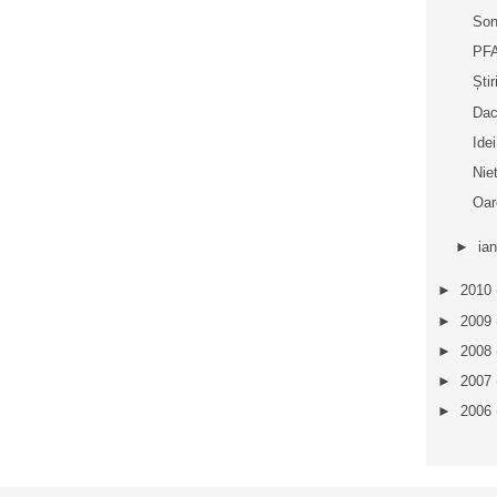
Son
PFA
Ști
Dacă
Idei
Nie
Oar
►
ia
►
2010
►
2009
►
2008
►
2007
►
2006