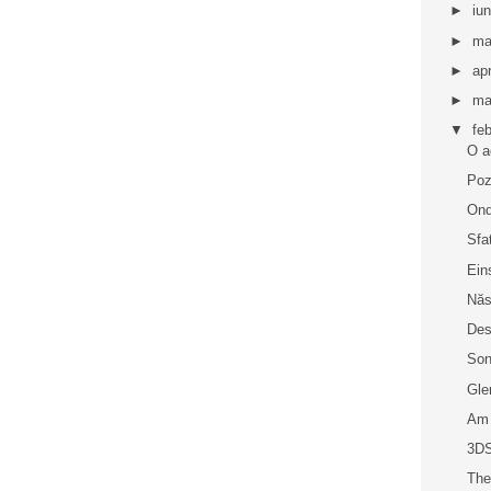
►
iu
►
ma
►
apr
►
ma
▼
fe
O a
Poz
On
Sfa
Ein
Năs
Des
Son
Gle
Am 
3DS
The