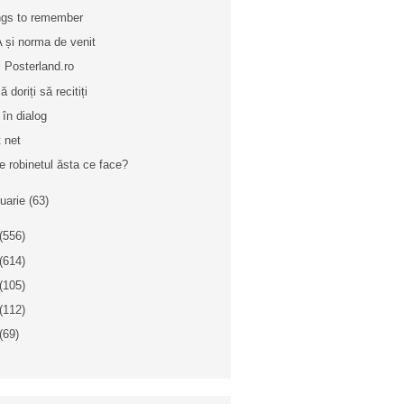
gs to remember
 și norma de venit
ri Posterland.ro
 doriți să recitiți
 în dialog
t net
e robinetul ăsta ce face?
nuarie
(63)
(556)
(614)
(105)
(112)
(69)