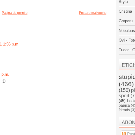
Brylu
Cristina
Pagina de pornire
Postare mai veche
Groparu
Nebuloa
Ovi - Fot
11 1:56 p.m.
Tudor - C
ETIC
5 p.m.
stupi
m :D
(466)
(150)
p
sport
(7
(45)
boo
papica
(4
friends
(3
ABO
Post