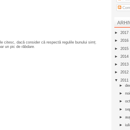
Come
ARHI
►
2017
►
2016
e citesc, dacă consider că respectă regulile bunului simț.
oar un pic de răbdare.
►
2015
►
2014
►
2013
►
2012
▼
2011
►
de
►
no
►
oc
►
se
►
au
►
iul