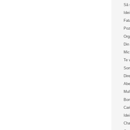
Să 
Idei
Fat
Poz
Org
Din
Mic
Te 
Son
Dir
Abe
Mul
Bon
Car
Idei
Cha