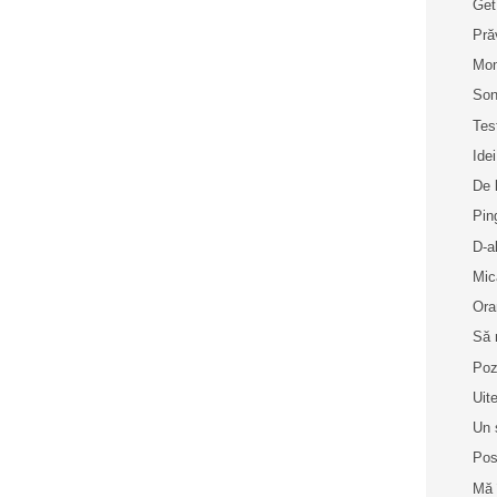
Get
Pră
Mo
Son
Tes
Idei
De 
Pin
D-a
Mic
Ora
Să 
Poz
Uit
Un 
Pos
Mă 