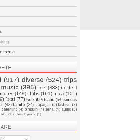
sa
oblog
e merita
HETE
d
(917)
diverse
(524)
trips
music
(395)
niet
(333)
uncle it
ictures
(149)
clubs
(101)
muvi
(101)
9)
food
(77)
work
(60)
teatru
(54)
serious
ks
(42)
familie
(24)
papagali
(9)
fashion
(8)
)
parenting
(4)
pinguini
(4)
serial
(4)
audio
(3)
)
blog
(2)
ingles
(1)
promo
(1)
NARE
ări