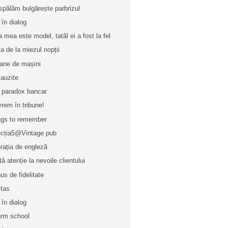
spălăm bulgărește parbrizul
 în dialog
a mea este model, tatăl ei a fost la fel
a de la miezul nopții
ane de mașini
 auzite
 paradox bancar
vrem în tribune!
gs to remember
ecția5@Vintage pub
rația de engleză
tă atenție la nevoile clientului
us de fidelitate
itas
 în dialog
rm school