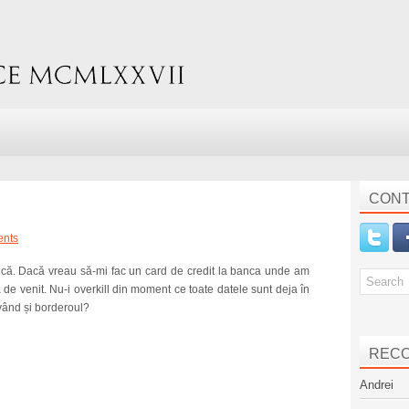
CONT
ents
ică. Dacă vreau să-mi fac un card de credit la banca unde am
 de venit. Nu-i overkill din moment ce toate datele sunt deja în
 având și borderoul?
REC
Andrei