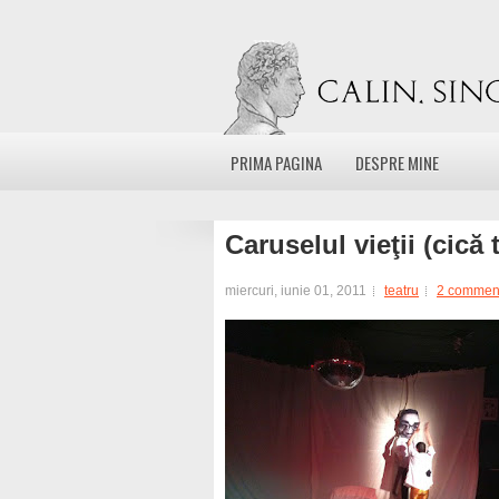
PRIMA PAGINA
DESPRE MINE
Caruselul vieţii (cică 
miercuri, iunie 01, 2011
teatru
2 commen