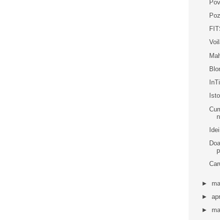
Pov
Poz
FIT
Voi
Mah
Blo
In
Ist
Cum
n
Idei
Doa
p
Caru
►
ma
►
apr
►
ma