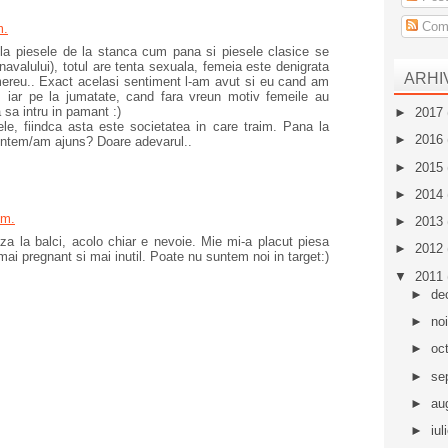
Come
m.
 la piesele de la stanca cum pana si piesele clasice se
navalului), totul are tenta sexuala, femeia este denigrata
ARHI
mereu.. Exact acelasi sentiment l-am avut si eu cand am
a, iar pe la jumatate, cand fara vreun motiv femeile au
sa intru in pamant :)
►
2017
le, fiindca asta este societatea in care traim. Pana la
►
2016
ntem/am ajuns? Doare adevarul..
►
2015
►
2014
.m.
►
2013
aza la balci, acolo chiar e nevoie. Mie mi-a placut piesa
►
2012
mai pregnant si mai inutil. Poate nu suntem noi in target:)
▼
2011
►
de
►
no
►
oc
►
se
►
au
►
iul