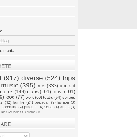
sa
oblog
e merita
HETE
d
(917)
diverse
(524)
trips
music
(395)
niet
(333)
uncle it
ictures
(149)
clubs
(101)
muvi
(101)
9)
food
(77)
work
(60)
teatru
(54)
serious
ks
(42)
familie
(24)
papagali
(9)
fashion
(8)
)
parenting
(4)
pinguini
(4)
serial
(4)
audio
(3)
)
blog
(2)
ingles
(1)
promo
(1)
NARE
ări