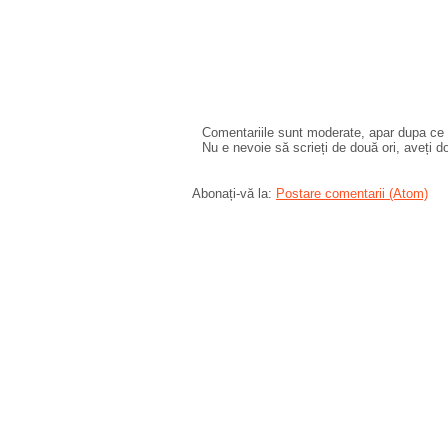
Comentariile sunt moderate, apar dupa ce l
Nu e nevoie să scrieți de două ori, aveți d
Abonați-vă la:
Postare comentarii (Atom)