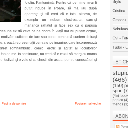
Brylu
fotoliu. Pantomimă. Pentru că pe mine m-ar fi
putut induce în eroare, să mă iau după
Cristina
aparenţe şi să cred că e total altceva, de
exemplu un nebun electrocutat care-şi
Groparu
mănâncă rahatul şi face sex cu o păpuşă
Nebuloa
totdeauna există ceva ce ne dorim în viaţă dar nu putem obţine,
 ne motivăm suficient de tare sau poate pentru că suntem distraşi
Ovi - Fot
Song, crează reprezentaţii centrate pe imagine, care încorporează
Tudor - C
ortret somnambulic, comic, erotic şi agitat al locuitorilor
ve fooled me. În continuare, nu cred că e cazul să merg cu mama
 festival şi e voie şi cu chestii din astea, pentru cunoscători şi
ETIC
stupi
(466)
(150)
p
sport
(7
(45)
boo
papica
(4
Pagina de pornire
Postare mai veche
friends
(3
ABO
Post