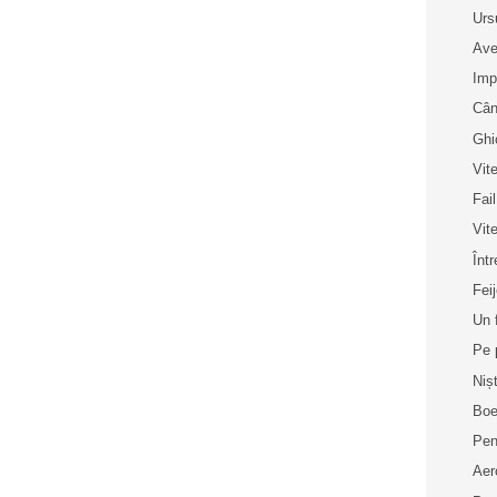
Urs
Ave
Imp
Cân
Ghi
Vit
Fai
Vit
Înt
Fei
Un 
Pe 
Niș
Boe
Pen
Aer