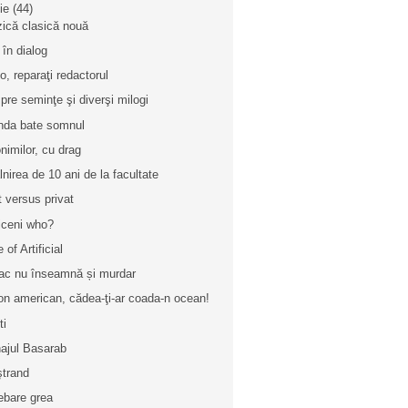
nie
(44)
ică clasică nouă
 în dialog
lo, reparaţi redactorul
pre seminţe şi diverşi milogi
nda bate somnul
nimilor, cu drag
âlnirea de 10 ani de la facultate
t versus privat
iceni who?
 of Artificial
ac nu înseamnă și murdar
on american, cădea-ţi-ar coada-n ocean!
ti
ajul Basarab
ştrand
rebare grea