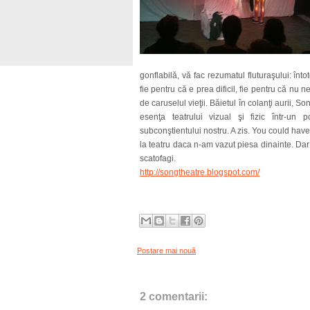
gonflabilă, vă fac rezumatul fluturaşului: în
fie pentru că e prea dificil, fie pentru că nu
de caruselul vieţii. Băietul în colanţi aurii, 
esenţa teatrului vizual şi fizic într-un p
subconştientului nostru. A zis. You could ha
la teatru daca n-am vazut piesa dinainte. Dar e
scatofagi.
http://songtheatre.blogspot.com/
Postare mai nouă
2 comentarii: