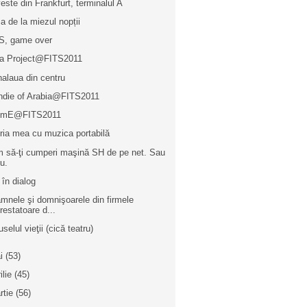
este din Frankfurt, terminalul A
a de la miezul nopții
S, game over
la Project@FITS2011
alaua din centru
ndie of Arabia@FITS2011
TimE@FITS2011
oria mea cu muzica portabilă
 să-ţi cumperi maşină SH de pe net. Sau
u.
 în dialog
mnele şi domnişoarele din firmele
restatoare d...
selul vieţii (cică teatru)
i
(53)
ilie
(45)
rtie
(56)