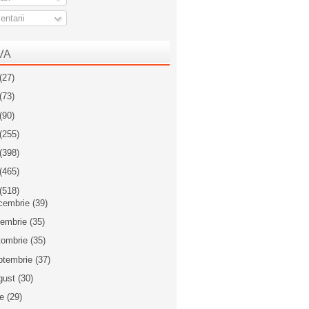
ntarii
VA
(27)
(73)
(90)
(255)
(398)
(465)
(518)
cembrie
(39)
iembrie
(35)
tombrie
(35)
ptembrie
(37)
gust
(30)
ie
(29)