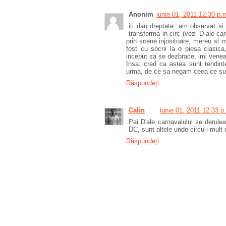
Anonim
iunie 01, 2011 12:30 p.
iti dau dreptate. am observat si
transforma in circ (vezi D-ale car
prin scene injositoare, mereu si 
fost cu socrii la o piesa clasic
inceput sa se dezbrace, imi venea 
Insa: cred ca astea sunt tendinte
urma, de ce sa negam ceea ce su
Răspundeți
Calin
iunie 01, 2011 12:33 p
Pai D'ale carnavalului se derule
DC, sunt altele unde circu-i mult 
Răspundeți