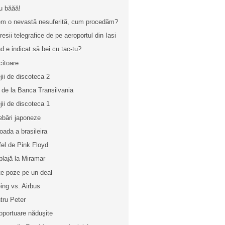
u băăă!
m o nevastă nesuferită, cum procedăm?
resii telegrafice de pe aeroportul din Iasi
d e indicat să bei cu tac-tu?
citoare
ejii de discoteca 2
l de la Banca Transilvania
ejii de discoteca 1
rebări japoneze
joada a brasileira
fel de Pink Floyd
plajă la Miramar
te poze pe un deal
ing vs. Airbus
tru Peter
oportuare năduşite