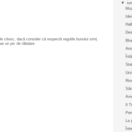
▼
iu
Muz
Idei
Hal
Des
e citesc, dacă consider că respectă regulile bunului simț.
Blo
oar un pic de răbdare.
Ano
Înt
Sta
Urz
Rise
Săr
Avi
Il Ti
Pen
La 
Înt