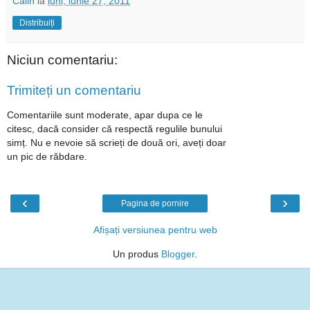
Calin
la
luni, iunie 27, 2011
Distribuiți
Niciun comentariu:
Trimiteți un comentariu
Comentariile sunt moderate, apar dupa ce le
citesc, dacă consider că respectă regulile bunului
simț. Nu e nevoie să scrieți de două ori, aveți doar
un pic de răbdare.
‹
›
Pagina de pornire
Afișați versiunea pentru web
Un produs
Blogger
.