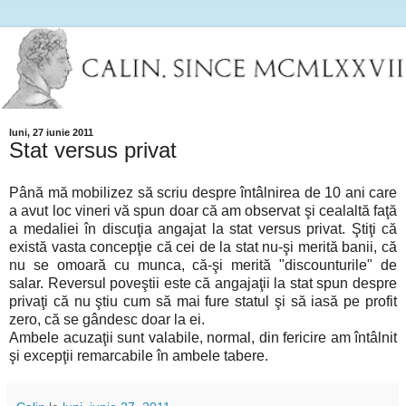
luni, 27 iunie 2011
Stat versus privat
Până mă mobilizez să scriu despre întâlnirea de 10 ani care
a avut loc vineri vă spun doar că am observat şi cealaltă faţă
a medaliei în discuţia angajat la stat versus privat. Ştiţi că
există vasta concepţie că cei de la stat nu-şi merită banii, că
nu se omoară cu munca, că-şi merită "discounturile" de
salar. Reversul poveştii este că angajaţii la stat spun despre
privaţi că nu ştiu cum să mai fure statul şi să iasă pe profit
zero, că se gândesc doar la ei.
Ambele acuzaţii sunt valabile, normal, din fericire am întâlnit
şi excepţii remarcabile în ambele tabere.