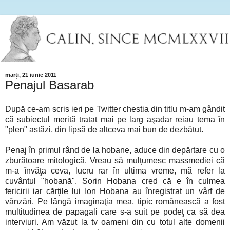
marți, 21 iunie 2011
Penajul Basarab
După ce-am scris ieri pe Twitter chestia din titlu m-am gândit
că subiectul merită tratat mai pe larg aşadar reiau tema în
"plen" astăzi, din lipsă de altceva mai bun de dezbătut.
Penaj în primul rând de la hobane, aduce din depărtare cu o
zburătoare mitologică. Vreau să mulţumesc massmediei că
m-a învăţa ceva, lucru rar în ultima vreme, mă refer la
cuvântul "hobană". Sorin Hobana cred că e în culmea
fericirii iar cărţile lui Ion Hobana au înregistrat un vârf de
vânzări. Pe lângă imaginaţia mea, tipic românească a fost
multitudinea de papagali care s-a suit pe podeţ ca să dea
interviuri. Am văzut la tv oameni din cu totul alte domenii