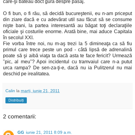
care-şi băteau doct gura despre pasaj.
O fi bun, o fi rău, să decidă bucureştenii, eu n-am priceput
din ziare dacă e cu adevărat util sau făcut să se consume
nişte bani, la partea interesantă au băgat toţi declaraţiile
oficiale şi costurile enorme. Arată bine, mai aduce Capitala
în secolul XXI.
Fie vorba între noi, nu m-aş trezi la 5 dimineaţa ca să fiu
primul care trece peste un pod - câtă lipsă de adrenalină
poate să şi aibă viaţa ta dacă asta te face fericit? Urmează
"pic, al meu"? Apoi incidentul cu tramvaiul care n-a putut
urca rampa? De sen-za-ţi-e, dacă nu ia Pulitzerul nu mai
deschid pe irealitatea.
Calin
la
marți, iunie 21, 2011
Distribuiți
2 comentarii:
GG
iunie 21, 2011 8:09 a.m.