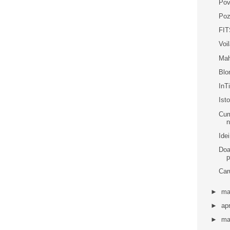
Pov
Poz
FIT
Voi
Mah
Blo
In
Ist
Cum
n
Idei
Doa
p
Caru
►
ma
►
apr
►
ma