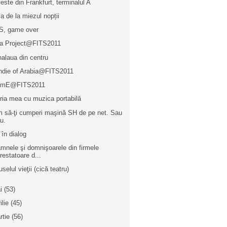
este din Frankfurt, terminalul A
a de la miezul nopții
S, game over
la Project@FITS2011
alaua din centru
ndie of Arabia@FITS2011
TimE@FITS2011
oria mea cu muzica portabilă
 să-ţi cumperi maşină SH de pe net. Sau
u.
 în dialog
mnele şi domnişoarele din firmele
restatoare d...
selul vieţii (cică teatru)
i
(53)
ilie
(45)
rtie
(56)