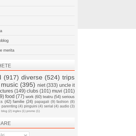
sa
oblog
e merita
HETE
d
(917)
diverse
(524)
trips
music
(395)
niet
(333)
uncle it
ictures
(149)
clubs
(101)
muvi
(101)
9)
food
(77)
work
(60)
teatru
(54)
serious
ks
(42)
familie
(24)
papagali
(9)
fashion
(8)
)
parenting
(4)
pinguini
(4)
serial
(4)
audio
(3)
)
blog
(2)
ingles
(1)
promo
(1)
NARE
ări