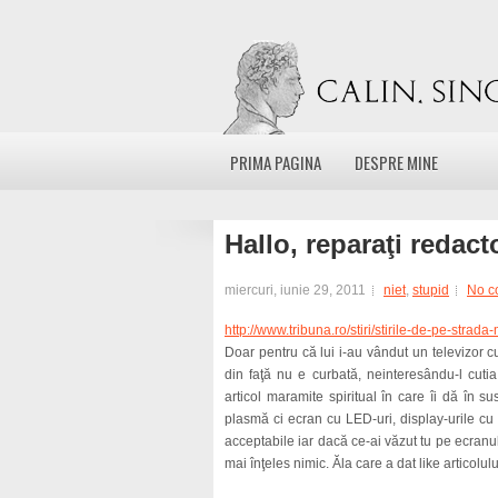
PRIMA PAGINA
DESPRE MINE
Hallo, reparaţi redact
miercuri, iunie 29, 2011
niet
,
stupid
No c
http://www.tribuna.ro/stiri/stirile-de-pe-stra
Doar pentru că lui i-au vândut un televizor c
din faţă nu e curbată, neinteresându-l cutia
articol maramite spiritual în care îi dă în s
plasmă ci ecran cu LED-uri, display-urile c
acceptabile iar dacă ce-ai văzut tu pe ecranu
mai înţeles nimic. Ăla care a dat like articolulu