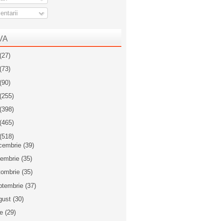
ntarii
VA
(27)
(73)
(90)
(255)
(398)
(465)
(518)
cembrie
(39)
iembrie
(35)
tombrie
(35)
ptembrie
(37)
gust
(30)
ie
(29)