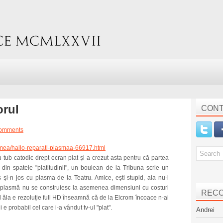
orul
CONT
omments
da-mea/hallo-reparati-plasmaa-66917.html
u tub catodic drept ecran plat şi a crezut asta pentru că partea
 din spatele "platitudinii", un boulean de la Tribuna scrie un
us şi-n jos cu plasma de la Teatru. Amice, eşti stupid, aia nu-i
u plasmă nu se construiesc la asemenea dimensiuni cu costuri
REC
l ăla e rezoluţie full HD înseamnă că de la Elcrom încoace n-ai
i e probabil cel care i-a vândut tv-ul "plat".
Andrei