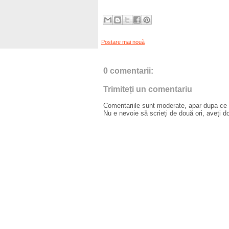
Postare mai nouă
0 comentarii:
Trimiteți un comentariu
Comentariile sunt moderate, apar dupa ce l
Nu e nevoie să scrieți de două ori, aveți d