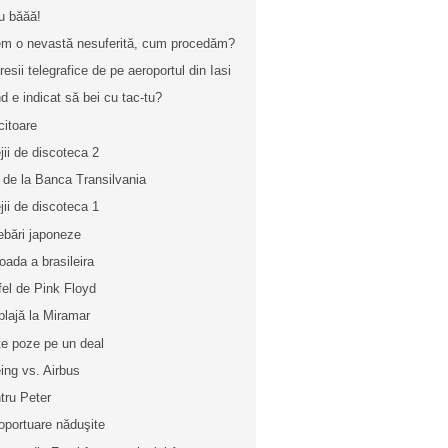
u băăă!
m o nevastă nesuferită, cum procedăm?
resii telegrafice de pe aeroportul din Iasi
d e indicat să bei cu tac-tu?
citoare
ejii de discoteca 2
l de la Banca Transilvania
ejii de discoteca 1
rebări japoneze
joada a brasileira
fel de Pink Floyd
plajă la Miramar
te poze pe un deal
ing vs. Airbus
tru Peter
oportuare năduşite