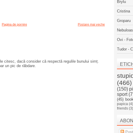
Brylu
Cristina
Groparu
Pagina de pornire
Postare mai veche
Nebuloa
Ovi - Fot
Tudor - C
e citesc, dacă consider că respectă regulile bunului simț.
ETIC
oar un pic de răbdare.
stupi
(466)
(150)
p
sport
(7
(45)
boo
papica
(4
friends
(3
ABO
Post