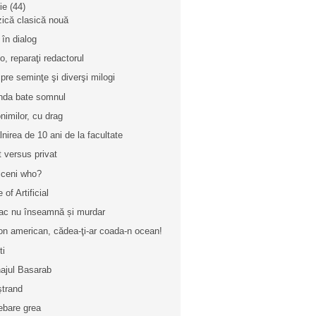
nie
(44)
ică clasică nouă
 în dialog
lo, reparaţi redactorul
pre seminţe şi diverşi milogi
nda bate somnul
nimilor, cu drag
âlnirea de 10 ani de la facultate
t versus privat
iceni who?
 of Artificial
ac nu înseamnă și murdar
on american, cădea-ţi-ar coada-n ocean!
ti
ajul Basarab
ştrand
rebare grea