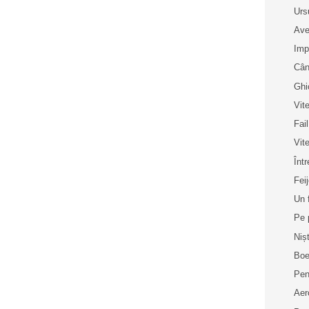
Urs
Ave
Imp
Cân
Ghi
Vit
Fai
Vit
Înt
Fei
Un 
Pe 
Niș
Boe
Pen
Aer