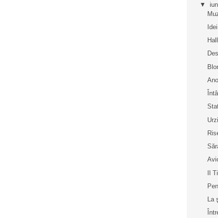
▼
iu
Muz
Idei
Hal
Des
Blo
Ano
Înt
Sta
Urz
Rise
Săr
Avi
Il Ti
Pen
La 
Înt