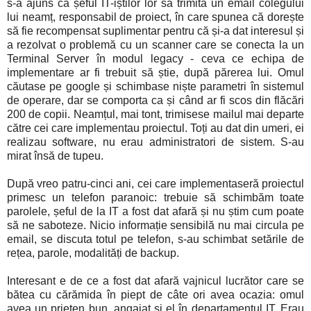
s-a ajuns ca șeful IT-iștilor lor să trimită un email colegului
lui neamț, responsabil de proiect, în care spunea că dorește
să fie recompensat suplimentar pentru că și-a dat interesul și
a rezolvat o problemă cu un scanner care se conecta la un
Terminal Server în modul legacy - ceva ce echipa de
implementare ar fi trebuit să știe, după părerea lui. Omul
căutase pe google și schimbase niște parametri în sistemul
de operare, dar se comporta ca și când ar fi scos din flăcări
200 de copii. Neamțul, mai tont, trimisese mailul mai departe
către cei care implementau proiectul. Toți au dat din umeri, ei
realizau software, nu erau administratori de sistem. S-au
mirat însă de tupeu.
După vreo patru-cinci ani, cei care implementaseră proiectul
primesc un telefon paranoic: trebuie să schimbăm toate
parolele, șeful de la IT a fost dat afară și nu știm cum poate
să ne saboteze. Nicio informație sensibilă nu mai circula pe
email, se discuta totul pe telefon, s-au schimbat setările de
rețea, parole, modalități de backup.
Interesant e de ce a fost dat afară vajnicul lucrător care se
bătea cu cărămida în piept de câte ori avea ocazia: omul
avea un prieten bun, angajat și el în departamentul IT. Erau