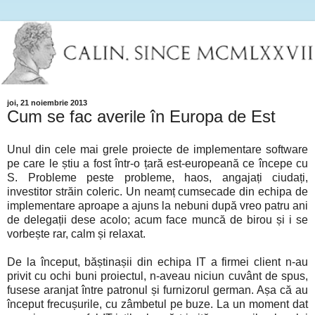
joi, 21 noiembrie 2013
Cum se fac averile în Europa de Est
Unul din cele mai grele proiecte de implementare software
pe care le știu a fost într-o țară est-europeană ce începe cu
S. Probleme peste probleme, haos, angajați ciudați,
investitor străin coleric. Un neamț cumsecade din echipa de
implementare aproape a ajuns la nebuni după vreo patru ani
de delegații dese acolo; acum face muncă de birou și i se
vorbește rar, calm și relaxat.
De la început, băștinașii din echipa IT a firmei client n-au
privit cu ochi buni proiectul, n-aveau niciun cuvânt de spus,
fusese aranjat între patronul și furnizorul german. Așa că au
început frecușurile, cu zâmbetul pe buze. La un moment dat