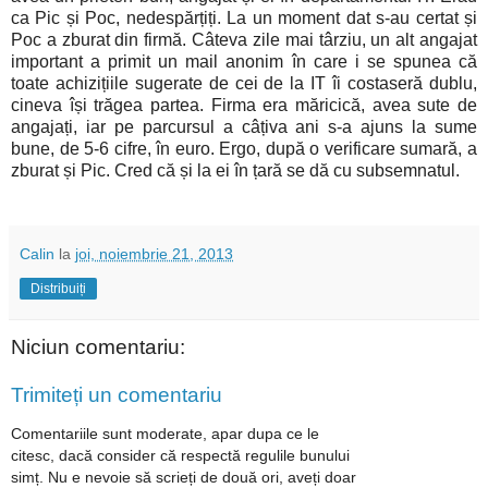
ca Pic și Poc, nedespărțiți. La un moment dat s-au certat și
Poc a zburat din firmă. Câteva zile mai târziu, un alt angajat
important a primit un mail anonim în care i se spunea că
toate achizițiile sugerate de cei de la IT îi costaseră dublu,
cineva își trăgea partea. Firma era măricică, avea sute de
angajați, iar pe parcursul a câțiva ani s-a ajuns la sume
bune, de 5-6 cifre, în euro. Ergo, după o verificare sumară, a
zburat și Pic. Cred că și la ei în țară se dă cu subsemnatul.
Calin
la
joi, noiembrie 21, 2013
Distribuiți
Niciun comentariu:
Trimiteți un comentariu
Comentariile sunt moderate, apar dupa ce le
citesc, dacă consider că respectă regulile bunului
simț. Nu e nevoie să scrieți de două ori, aveți doar