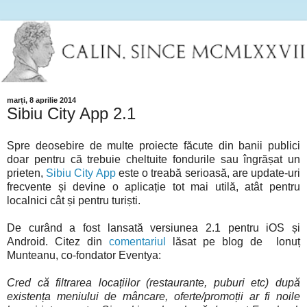
marți, 8 aprilie 2014
Sibiu City App 2.1
Spre deosebire de multe proiecte făcute din banii publici
doar pentru că trebuie cheltuite fondurile sau îngrășat un
prieten,
Sibiu City App
este o treabă serioasă, are update-uri
frecvente și devine o aplicație tot mai utilă, atât pentru
localnici cât și pentru turiști.
De curând a fost lansată versiunea 2.1 pentru iOS și
Android. Citez din
comentariul
lăsat pe blog de Ionuț
Munteanu, co-fondator Eventya:
Cred că filtrarea locațiilor (restaurante, puburi etc) după
existența meniului de mâncare, oferte/promoții ar fi noile