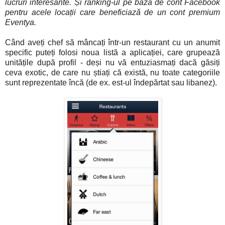
lucruri interesante. Și ranking-ul pe bază de cont Facebook
pentru acele locații care beneficiază de un cont premium
Eventya.
Când aveți chef să mâncați într-un restaurant cu un anumit
specific puteți folosi noua listă a aplicației, care grupează
unitățile după profil - deși nu vă entuziasmați dacă găsiți
ceva exotic, de care nu știați că există, nu toate categoriile
sunt reprezentate încă (de ex. est-ul îndepărtat sau libanez).