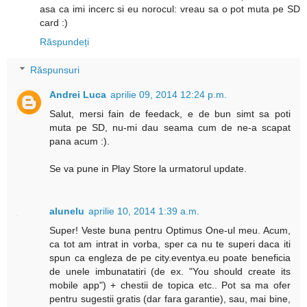
asa ca imi incerc si eu norocul: vreau sa o pot muta pe SD
card :)
Răspundeți
Răspunsuri
Andrei Luca
aprilie 09, 2014 12:24 p.m.
Salut, mersi fain de feedack, e de bun simt sa poti
muta pe SD, nu-mi dau seama cum de ne-a scapat
pana acum :).
Se va pune in Play Store la urmatorul update.
alunelu
aprilie 10, 2014 1:39 a.m.
Super! Veste buna pentru Optimus One-ul meu. Acum,
ca tot am intrat in vorba, sper ca nu te superi daca iti
spun ca engleza de pe city.eventya.eu poate beneficia
de unele imbunatatiri (de ex. "You should create its
mobile app") + chestii de topica etc.. Pot sa ma ofer
pentru sugestii gratis (dar fara garantie), sau, mai bine,