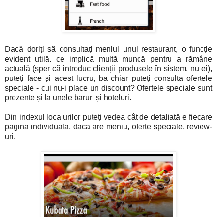
Dacă doriți să consultați meniul unui restaurant, o funcție
evident utilă, ce implică multă muncă pentru a rămâne
actuală (sper că introduc clienții produsele în sistem, nu ei),
puteți face și acest lucru, ba chiar puteți consulta ofertele
speciale - cui nu-i place un discount? Ofertele speciale sunt
prezente și la unele baruri și hoteluri.
Din indexul localurilor puteți vedea cât de detaliată e fiecare
pagină individuală, dacă are meniu, oferte speciale, review-
uri.