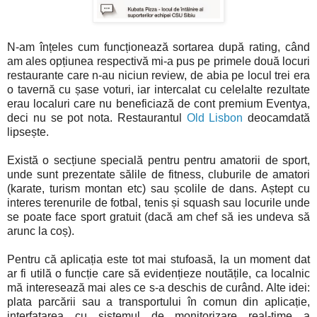
N-am înțeles cum funcționează sortarea după rating, când
am ales opțiunea respectivă mi-a pus pe primele două locuri
restaurante care n-au niciun review, de abia pe locul trei era
o tavernă cu șase voturi, iar intercalat cu celelalte rezultate
erau localuri care nu beneficiază de cont premium Eventya,
deci nu se pot nota. Restaurantul
Old Lisbon
deocamdată
lipsește.
Există o secțiune specială pentru pentru amatorii de sport,
unde sunt prezentate sălile de fitness, cluburile de amatori
(karate, turism montan etc) sau școlile de dans. Aștept cu
interes terenurile de fotbal, tenis și squash sau locurile unde
se poate face sport gratuit (dacă am chef să ies undeva să
arunc la coș).
Pentru că aplicația este tot mai stufoasă, la un moment dat
ar fi utilă o funcție care să evidențieze noutățile, ca localnic
mă interesează mai ales ce s-a deschis de curând. Alte idei:
plata parcării sau a transportului în comun din aplicație,
interfațarea cu sistemul de monitorizare real-time a