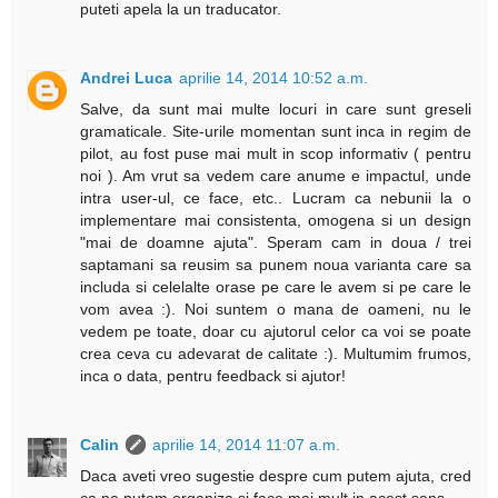
puteti apela la un traducator.
Andrei Luca
aprilie 14, 2014 10:52 a.m.
Salve, da sunt mai multe locuri in care sunt greseli
gramaticale. Site-urile momentan sunt inca in regim de
pilot, au fost puse mai mult in scop informativ ( pentru
noi ). Am vrut sa vedem care anume e impactul, unde
intra user-ul, ce face, etc.. Lucram ca nebunii la o
implementare mai consistenta, omogena si un design
"mai de doamne ajuta". Speram cam in doua / trei
saptamani sa reusim sa punem noua varianta care sa
includa si celelalte orase pe care le avem si pe care le
vom avea :). Noi suntem o mana de oameni, nu le
vedem pe toate, doar cu ajutorul celor ca voi se poate
crea ceva cu adevarat de calitate :). Multumim frumos,
inca o data, pentru feedback si ajutor!
Calin
aprilie 14, 2014 11:07 a.m.
Daca aveti vreo sugestie despre cum putem ajuta, cred