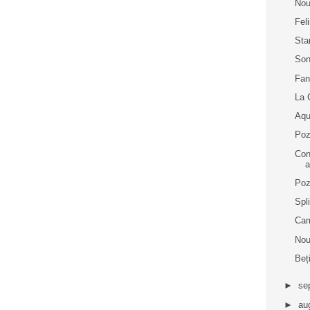
Nou
Fel
Sta
Son
Fan
La 
Aqu
Poz
Cons
a
Poz
Spl
Cam
Nou
Beț
►
se
►
au