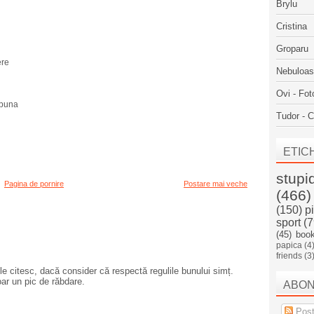
Brylu
Cristina
Groparu
ere
Nebuloa
Ovi - Fot
ibuna
Tudor - C
ETIC
stupi
Pagina de pornire
Postare mai veche
(466)
(150)
p
sport
(7
(45)
boo
papica
(4
friends
(3
e citesc, dacă consider că respectă regulile bunului simț.
oar un pic de răbdare.
ABO
Post