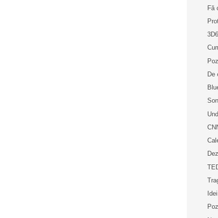
Fă 
Pro
3D
Cum
Poz
De c
Blue
Son
Und
CNN
Cal
Dez
TED
Trag
Idei
Poz