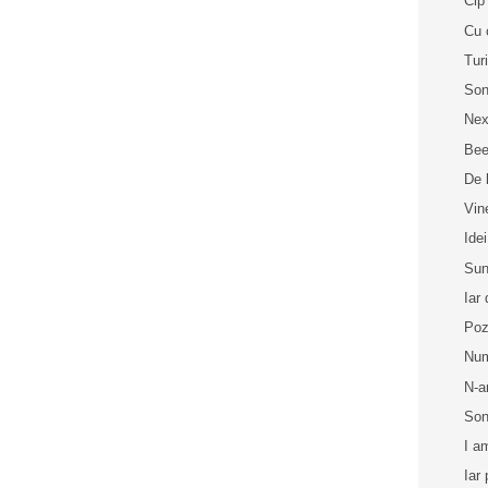
Cip 
Cu 
Tur
Son
Nex
Bee
De 
Vin
Idei
Sun
Iar
Poz
Num
N-a
Son
I a
Iar