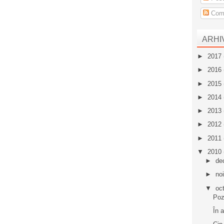
Come
ARHI
►
2017
►
2016
►
2015
►
2014
►
2013
►
2012
►
2011
▼
2010
►
de
►
no
▼
oc
Poz
În 