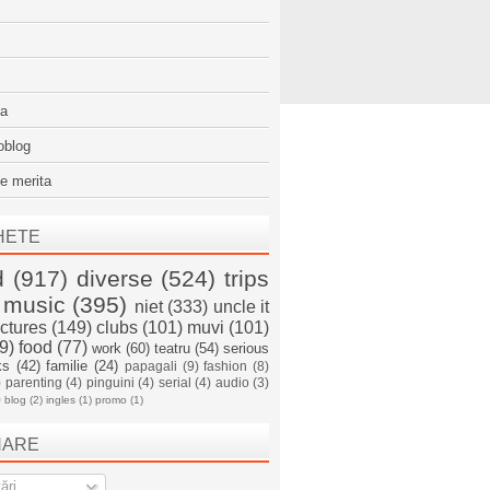
sa
oblog
e merita
HETE
d
(917)
diverse
(524)
trips
music
(395)
niet
(333)
uncle it
ictures
(149)
clubs
(101)
muvi
(101)
9)
food
(77)
work
(60)
teatru
(54)
serious
ks
(42)
familie
(24)
papagali
(9)
fashion
(8)
)
parenting
(4)
pinguini
(4)
serial
(4)
audio
(3)
)
blog
(2)
ingles
(1)
promo
(1)
NARE
ări