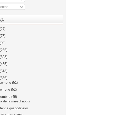
ntarii
VA
(27)
(73)
(90)
(255)
(398)
(465)
(518)
(556)
cembrie
(51)
iembrie
(52)
tombrie
(49)
a de la miezul nopții
atenția gospodinelor