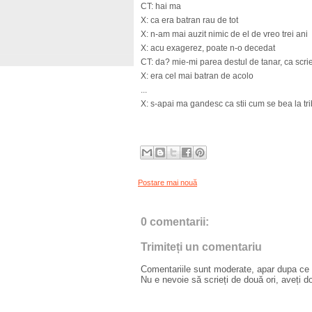
CT: hai ma
X: ca era batran rau de tot
X: n-am mai auzit nimic de el de vreo trei ani
X: acu exagerez, poate n-o decedat
CT: da? mie-mi parea destul de tanar, ca scri
X: era cel mai batran de acolo
...
X: s-apai ma gandesc ca stii cum se bea la tr
Postare mai nouă
0 comentarii:
Trimiteți un comentariu
Comentariile sunt moderate, apar dupa ce l
Nu e nevoie să scrieți de două ori, aveți d