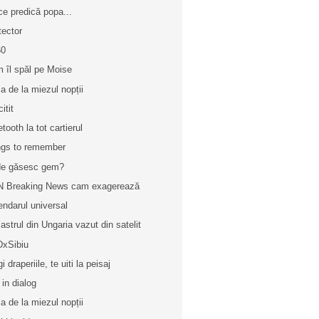
ce predică popa...
tector
60
 îl spăl pe Moise
a de la miezul nopții
itit
tooth la tot cartierul
gs to remember
e găsesc gem?
 Breaking News cam exagerează
endarul universal
astrul din Ungaria vazut din satelit
xSibiu
i draperiile, te uiti la peisaj
 in dialog
a de la miezul nopții