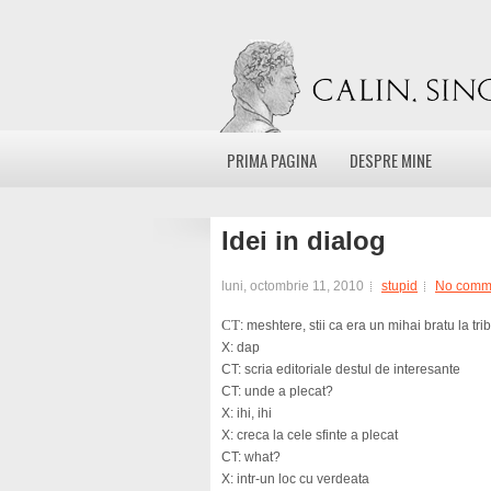
PRIMA PAGINA
DESPRE MINE
Idei in dialog
luni, octombrie 11, 2010
stupid
No comm
CT
: meshtere, stii ca era un mihai bratu la tr
X: dap
CT: scria editoriale destul de interesante
CT: unde a plecat?
X: ihi, ihi
X: creca la cele sfinte a plecat
CT: what?
X: intr-un loc cu verdeata