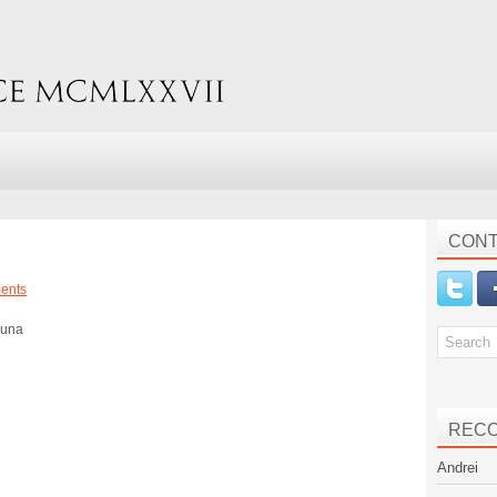
CONT
ents
ibuna
REC
Andrei