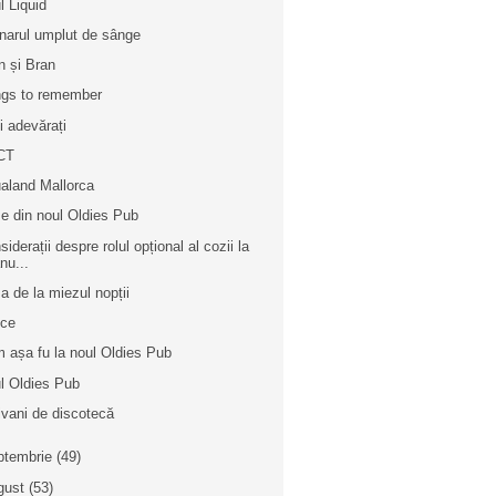
l Liquid
inarul umplut de sânge
n și Bran
gs to remember
i adevărați
CT
aland Mallorca
e din noul Oldies Pub
iderații despre rolul opțional al cozii la
nu...
a de la miezul nopții
ice
 așa fu la noul Oldies Pub
l Oldies Pub
ivani de discotecă
ptembrie
(49)
gust
(53)