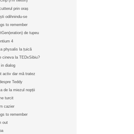
cirip (I'm twittin)
cutterul prin oraș
iști odihnindu-se
gs to remember
tGen(eration) de tupeu
ntium 4
la physalis la țuică
e cineva la TEDxSibiu?
 in dialog
t activ dar mă tratez
 despre Teddy
a de la miezul nopții
e turcit
m cazier
gs to remember
m out
 pa