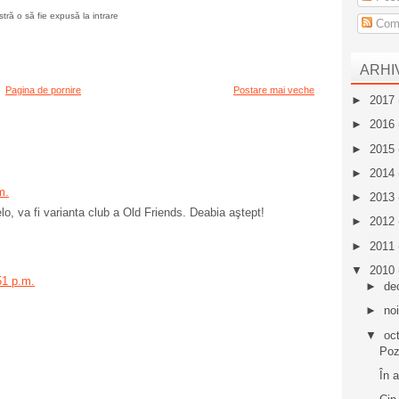
tră o să fie expusă la intrare
Come
ARHI
Pagina de pornire
Postare mai veche
►
2017
►
2016
►
2015
►
2014
m.
►
2013
o, va fi varianta club a Old Friends. Deabia aştept!
►
2012
►
2011
▼
2010
51 p.m.
►
de
►
no
▼
oc
Poz
În 