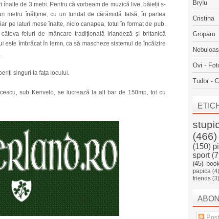
Brylu
ri înalte de 3 metri. Pentru că vorbeam de muzică live, băieții s-
un metru înălțime, cu un fundal de cărămidă falsă, în partea
Cristina
ar pe laturi mese înalte, nicio canapea, totul în format de pub.
câteva feluri de mâncare tradițională irlandeză și britanică
Groparu
lui este îmbrăcat în lemn, ca să mascheze sistemul de încălzire
Nebuloa
.
Ovi - Fot
iți singuri la fața locului.
Tudor - C
lcescu, sub Kenvelo, se lucrează la alt bar de 150mp, tot cu
ETIC
stupi
(466)
(150)
p
sport
(7
(45)
boo
papica
(4
friends
(3
ABO
Post