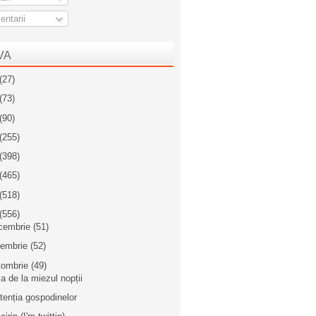
ntarii
VA
(27)
(73)
(90)
(255)
(398)
(465)
(518)
(556)
cembrie
(51)
iembrie
(52)
tombrie
(49)
a de la miezul nopții
atenția gospodinelor