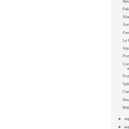
Nou
Fel
Sta
Son
Fan
La 
Aqu
Poz
Cons
a
Poz
Spl
Cam
Nou
Beț
►
se
►
au