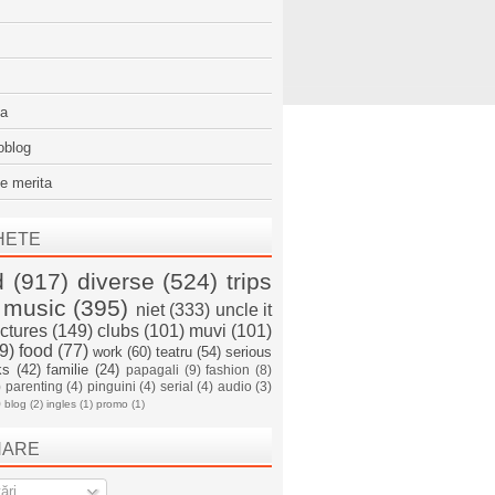
sa
oblog
e merita
HETE
d
(917)
diverse
(524)
trips
music
(395)
niet
(333)
uncle it
ictures
(149)
clubs
(101)
muvi
(101)
9)
food
(77)
work
(60)
teatru
(54)
serious
ks
(42)
familie
(24)
papagali
(9)
fashion
(8)
)
parenting
(4)
pinguini
(4)
serial
(4)
audio
(3)
)
blog
(2)
ingles
(1)
promo
(1)
NARE
ări