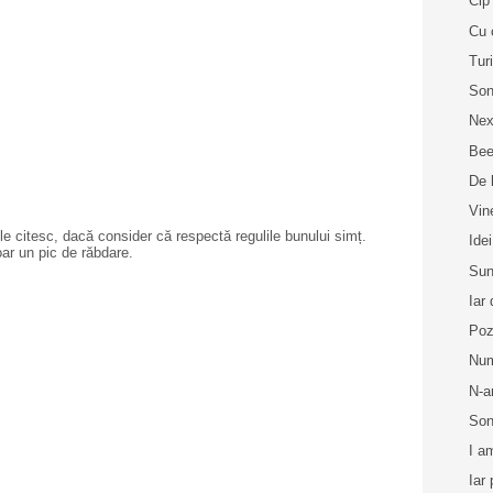
Cip 
Cu 
Tur
Son
Nex
Bee
De 
Vin
e citesc, dacă consider că respectă regulile bunului simț.
Idei
oar un pic de răbdare.
Sun
Iar
Poz
Num
N-a
Son
I a
Iar