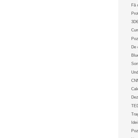
Fă 
Pro
3D
Cum
Poz
De c
Blue
Son
Und
CNN
Cal
Dez
TED
Trag
Idei
Poz