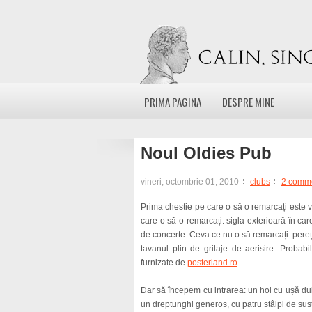
PRIMA PAGINA
DESPRE MINE
Noul Oldies Pub
vineri, octombrie 01, 2010
clubs
2 comm
Prima chestie pe care o să o remarcați este ver
care o să o remarcați: sigla exterioară în c
de concerte. Ceva ce nu o să remarcați: pereții
tavanul plin de grilaje de aerisire. Probab
furnizate de
posterland.ro
.
Dar să începem cu intrarea: un hol cu ușă du
un dreptunghi generos, cu patru stâlpi de susți