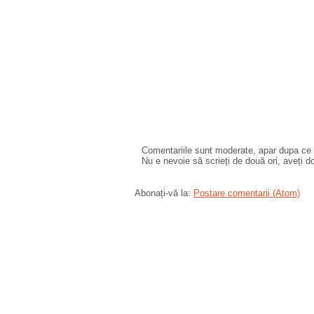
Comentariile sunt moderate, apar dupa ce l
Nu e nevoie să scrieți de două ori, aveți d
Abonați-vă la:
Postare comentarii (Atom)