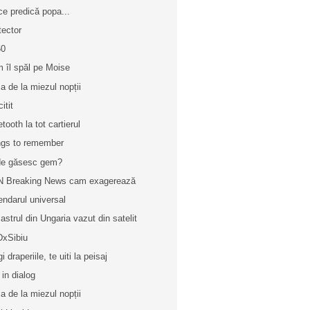
ce predică popa...
tector
60
 îl spăl pe Moise
a de la miezul nopții
itit
tooth la tot cartierul
gs to remember
e găsesc gem?
 Breaking News cam exagerează
endarul universal
astrul din Ungaria vazut din satelit
xSibiu
i draperiile, te uiti la peisaj
 in dialog
a de la miezul nopții