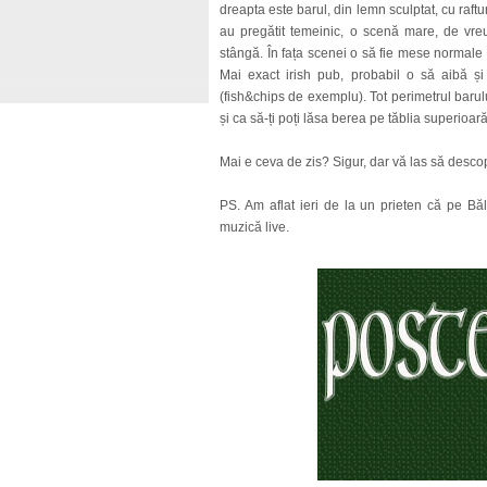
dreapta este barul, din lemn sculptat, cu raftu
au pregătit temeinic, o scenă mare, de vre
stângă. În fața scenei o să fie mese normale i
Mai exact irish pub, probabil o să aibă și 
(fish&chips de exemplu). Tot perimetrul baru
și ca să-ți poți lăsa berea pe tăblia superioară
Mai e ceva de zis? Sigur, dar vă las să descoper
PS. Am aflat ieri de la un prieten că pe Bă
muzică live.