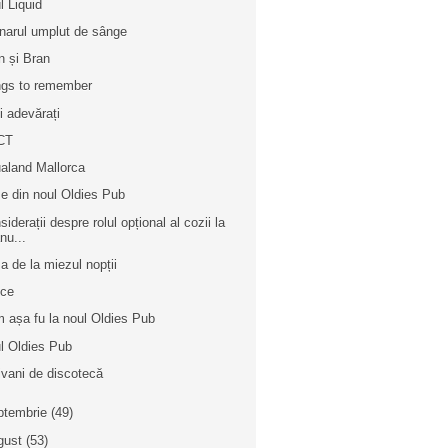
l Liquid
inarul umplut de sânge
n și Bran
gs to remember
i adevărați
CT
aland Mallorca
e din noul Oldies Pub
iderații despre rolul opțional al cozii la
nu...
a de la miezul nopții
ice
 așa fu la noul Oldies Pub
l Oldies Pub
ivani de discotecă
ptembrie
(49)
gust
(53)