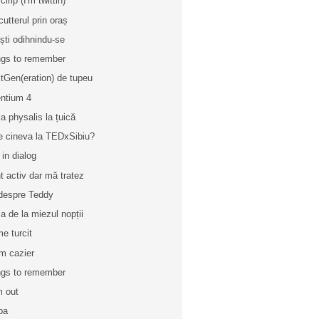
cirip (I'm twittin)
cutterul prin oraș
iști odihnindu-se
gs to remember
tGen(eration) de tupeu
ntium 4
la physalis la țuică
e cineva la TEDxSibiu?
 in dialog
t activ dar mă tratez
 despre Teddy
a de la miezul nopții
e turcit
m cazier
gs to remember
m out
 pa