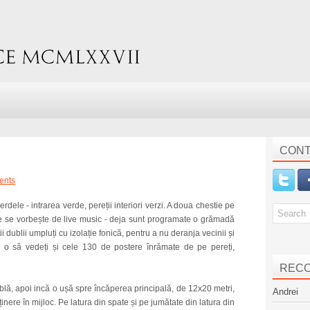
CONT
ents
dele - intrarea verde, pereții interiori verzi. A doua chestie pe
are se vorbește de live music - deja sunt programate o grămadă
 dublii umpluți cu izolație fonică, pentru a nu deranja vecinii și
il o să vedeți și cele 130 de postere înrămate de pe pereți,
REC
blă, apoi incă o ușă spre încăperea principală, de 12x20 metri,
Andrei
nere în mijloc. Pe latura din spate și pe jumătate din latura din