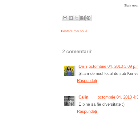
Sigla noas
Postare mai nouă
2 comentarii:
Orin
octombrie 04, 2010 3:09 p.
Ştiam de noul local de sub Kenvel
Răspundeți
Calin
octombrie 04, 2010 4:
E bine sa fie diversitate ;)
Răspundeți