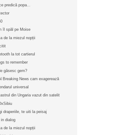
ce predică popa...
tector
60
 îl spăl pe Moise
a de la miezul nopții
itit
tooth la tot cartierul
gs to remember
e găsesc gem?
 Breaking News cam exagerează
endarul universal
astrul din Ungaria vazut din satelit
xSibiu
i draperiile, te uiti la peisaj
 in dialog
a de la miezul nopții