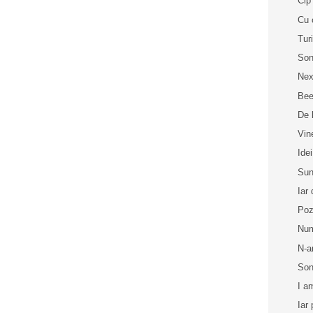
Cip 
Cu 
Tur
Son
Nex
Bee
De 
Vin
Idei
Sun
Iar
Poz
Num
N-a
Son
I a
Iar