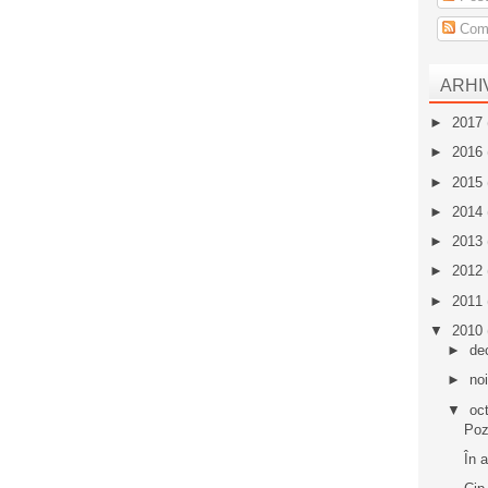
Come
ARHI
►
2017
►
2016
►
2015
►
2014
►
2013
►
2012
►
2011
▼
2010
►
de
►
no
▼
oc
Poz
În 