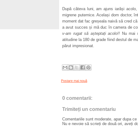
După câteva luni, am ajuns iarăși acolo,
migrene puternice. Același dom doctor, înt
moment dat fac greșeala naivă să cred că 
a avut succes și mă duc în camera de contr
v-am rugat să așteptați acolo!!
Nu mai re
atitudine la 180 de grade fiind destul de m
părut impresionat.
Postare mai nouă
0 comentarii:
Trimiteți un comentariu
Comentariile sunt moderate, apar dupa ce l
Nu e nevoie să scrieți de două ori, aveți d