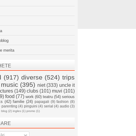
sa
oblog
e merita
HETE
d
(917)
diverse
(524)
trips
music
(395)
niet
(333)
uncle it
ictures
(149)
clubs
(101)
muvi
(101)
9)
food
(77)
work
(60)
teatru
(54)
serious
ks
(42)
familie
(24)
papagali
(9)
fashion
(8)
)
parenting
(4)
pinguini
(4)
serial
(4)
audio
(3)
)
blog
(2)
ingles
(1)
promo
(1)
NARE
ări