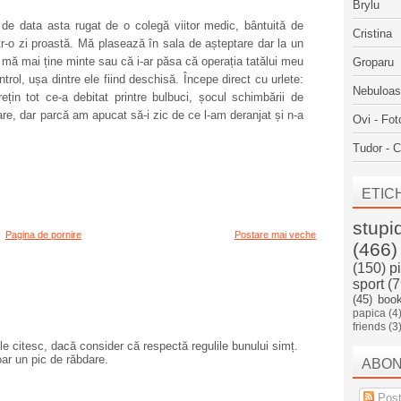
Brylu
 de data asta rugat de o colegă viitor medic, bântuită de
Cristina
r-o zi proastă. Mă plasează în sala de așteptare dar la un
mă mai ține minte sau că i-ar păsa că operația tatălui meu
Groparu
ol, ușa dintre ele fiind deschisă. Începe direct cu urlete:
Nebuloa
țin tot ce-a debitat printre bulbuci, șocul schimbării de
are, dar parcă am apucat să-i zic de ce l-am deranjat și n-a
Ovi - Fot
Tudor - C
ETIC
stupi
Pagina de pornire
Postare mai veche
(466)
(150)
p
sport
(7
(45)
boo
papica
(4
friends
(3
e citesc, dacă consider că respectă regulile bunului simț.
oar un pic de răbdare.
ABO
Post