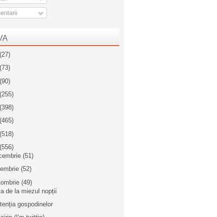
ntarii
VA
(27)
(73)
(90)
(255)
(398)
(465)
(518)
(556)
cembrie
(51)
iembrie
(52)
tombrie
(49)
a de la miezul nopții
atenția gospodinelor