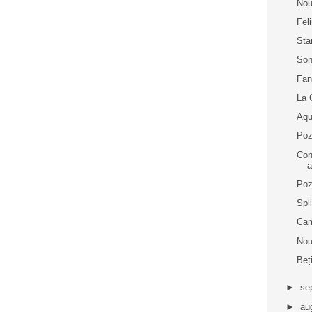
Nou
Fel
Sta
Son
Fan
La 
Aqu
Poz
Cons
a
Poz
Spl
Cam
Nou
Beț
►
se
►
au