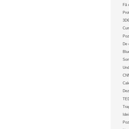
Fă 
Pro
3D
Cum
Poz
De c
Blue
Son
Und
CNN
Cal
Dez
TED
Trag
Idei
Poz