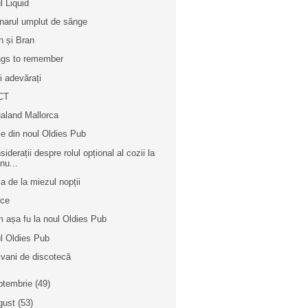
l Liquid
inarul umplut de sânge
n și Bran
gs to remember
i adevărați
CT
aland Mallorca
e din noul Oldies Pub
iderații despre rolul opțional al cozii la
nu...
a de la miezul nopții
ice
 așa fu la noul Oldies Pub
l Oldies Pub
ivani de discotecă
ptembrie
(49)
gust
(53)