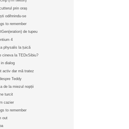
cirip (I'm twittin)
cutterul prin oraș
iști odihnindu-se
gs to remember
tGen(eration) de tupeu
ntium 4
la physalis la țuică
e cineva la TEDxSibiu?
 in dialog
t activ dar mă tratez
 despre Teddy
a de la miezul nopții
e turcit
m cazier
gs to remember
m out
 pa