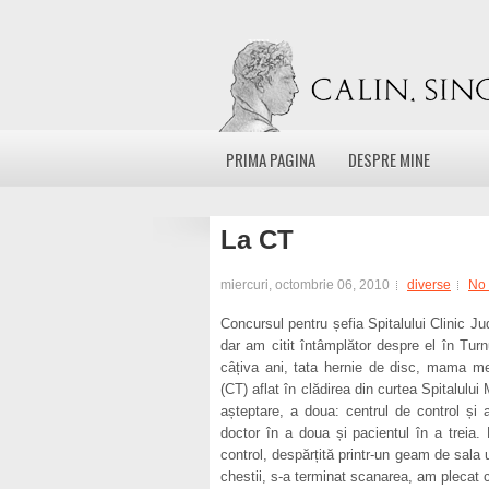
PRIMA PAGINA
DESPRE MINE
La CT
miercuri, octombrie 06, 2010
diverse
No
Concursul pentru șefia Spitalului Clinic Ju
dar am citit întâmplător despre el în Tur
câțiva ani, tata hernie de disc, mama me
(CT) aflat în clădirea din curtea Spitalului
așteptare, a doua: centrul de control și 
doctor în a doua și pacientul în a treia
control, despărțită printr-un geam de sala
chestii, s-a terminat scanarea, am plecat 