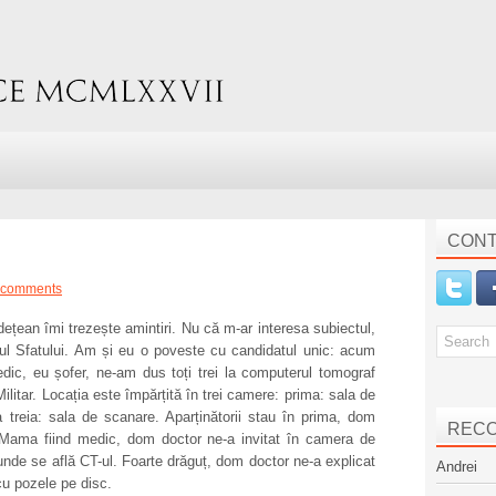
CONT
 comments
dețean îmi trezește amintiri. Nu că m-ar interesa subiectul,
nul Sfatului. Am și eu o poveste cu candidatul unic:
acum
dic, eu șofer, ne-am dus toți trei la computerul tomograf
 Militar. Locația este împărțită în trei camere: prima: sala de
a treia: sala de scanare. Aparținătorii stau în prima, dom
REC
. Mama fiind medic, dom doctor ne-a invitat în camera de
 unde se află CT-ul. Foarte drăguț, dom doctor ne-a explicat
Andrei
cu pozele pe disc.