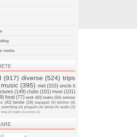
sa
oblog
e merita
HETE
d
(917)
diverse
(524)
trips
music
(395)
niet
(333)
uncle it
ictures
(149)
clubs
(101)
muvi
(101)
9)
food
(77)
work
(60)
teatru
(54)
serious
ks
(42)
familie
(24)
papagali
(9)
fashion
(8)
)
parenting
(4)
pinguini
(4)
serial
(4)
audio
(3)
)
blog
(2)
ingles
(1)
promo
(1)
NARE
ări