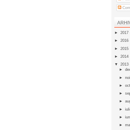
Come
ARHI
►
2017
►
2016
►
2015
►
2014
▼
2013
►
de
►
no
►
oc
►
se
►
au
►
iul
►
iu
►
ma