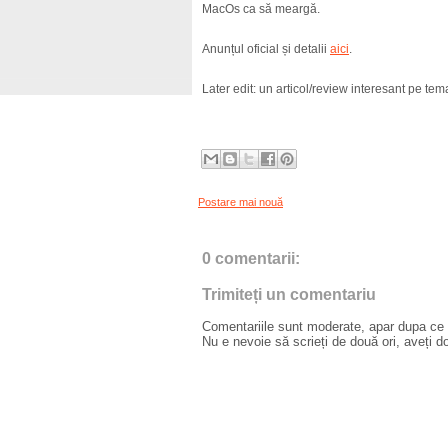
MacOs ca să meargă.
Anunțul oficial și detalii
aici
.
Later edit: un articol/review interesant pe te
Postare mai nouă
0 comentarii:
Trimiteți un comentariu
Comentariile sunt moderate, apar dupa ce l
Nu e nevoie să scrieți de două ori, aveți d