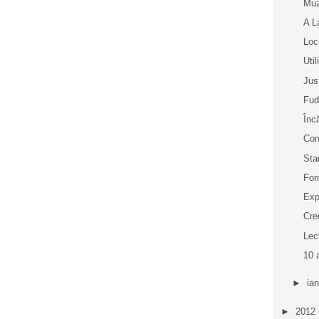
Muz
A L
Loc
Uti
Jus
Fud
Înc
Con
Sta
For
Exp
Cre
Lec
10 
►
ia
►
2012