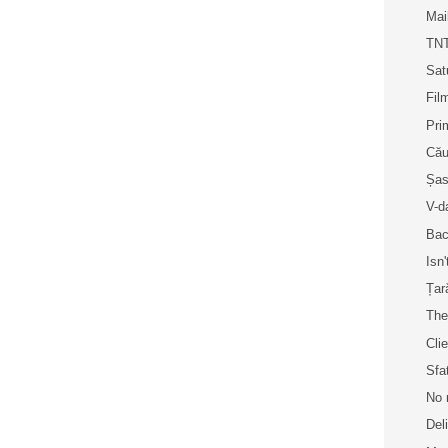
Mai
TNT
Sat
Fil
Pri
Cău
Șase
V-d
Bac
Isn'
Țar
The
Cli
Sfa
No 
Del