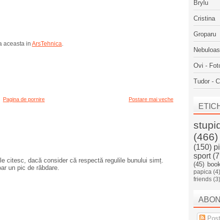
Brylu
Cristina
Groparu
ma aceasta in
ArsTehnica
.
Nebuloa
Ovi - Fot
Tudor - C
Pagina de pornire
Postare mai veche
ETIC
stupi
(466)
(150)
p
sport
(7
e citesc, dacă consider că respectă regulile bunului simț.
(45)
boo
oar un pic de răbdare.
papica
(4
friends
(3
ABO
Post