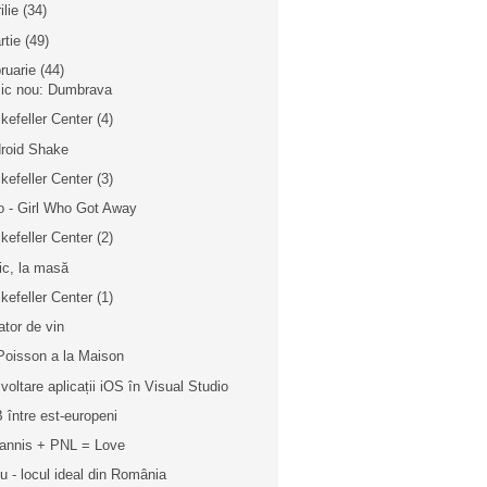
ilie
(34)
rtie
(49)
bruarie
(44)
ic nou: Dumbrava
kefeller Center (4)
roid Shake
kefeller Center (3)
o - Girl Who Got Away
kefeller Center (2)
nic, la masă
kefeller Center (1)
ator de vin
Poisson a la Maison
voltare aplicații iOS în Visual Studio
 între est-europeni
annis + PNL = Love
iu - locul ideal din România