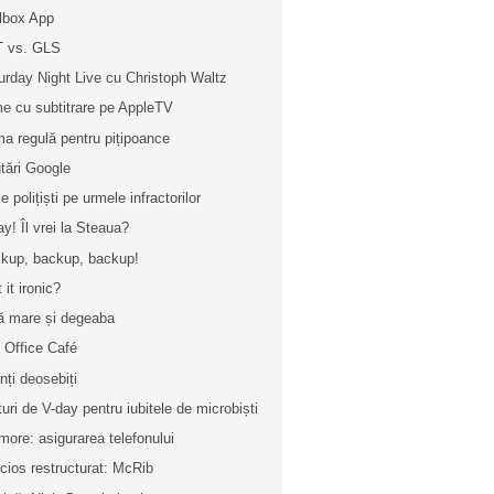
lbox App
 vs. GLS
urday Night Live cu Christoph Waltz
me cu subtitrare pe AppleTV
ma regulă pentru pițipoance
tări Google
 polițiști pe urmele infractorilor
ay! Îl vrei la Steaua?
kup, backup, backup!
t it ironic?
ă mare și degeaba
 Office Café
enți deosebiți
turi de V-day pentru iubitele de microbiști
more: asigurarea telefonului
icios restructurat: McRib