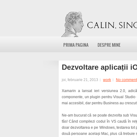
PRIMA PAGINA
DESPRE MINE
Dezvoltare aplicații i
joi, februarie 21, 2013
work
No comment
Xamarin a lansat ieri versiunea 2.0, ad
componente, un plugin pentru Visual Studio și
mai accesibil, dar pentru Business au crescut
Ne-am bucurat că se poate dezvolta sub Visu
fâs! Când compilezi codul în VS caută în reț
doar dezvoltarea e pe Windows, testarea tot p
două persoane același Mac, plus că trebuie să