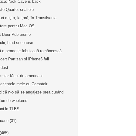
ică: Nick Cave is back
ate Quartet și altele
uri mișto, la țară, în Transilvania
litare pentru Mac OS
t Beer Pub promo
ulii, brad și coapse
ă o promoție fabuloasă românească
cert Partizan și iPhone5 fail
rdust
mular făcut de americani
eriențele mele cu Carpatair
d că n-o să se angajeze prea curând
turi de weekend
ani la TLBS
nuarie
(31)
(465)