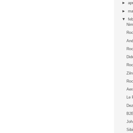
►
apr
►
ma
▼
fe
Nim
Roc
And
Roc
Did
Roc
Zil
Roc
Aer
Le 
Dez
B2B
Joh
Sib