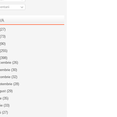
ntarii
VA
(27)
(73)
(90)
(255)
(398)
cembrie
(26)
iembrie
(30)
tombrie
(32)
ptembrie
(28)
gust
(29)
ie
(35)
nie
(33)
i
(27)