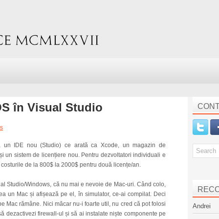
OS în Visual Studio
CONT
s
ică un IDE nou (Studio) ce arată ca Xcode, un magazin de
 un sistem de licențiere nou. Pentru dezvoltatori individuali e
 costurile de la 800$ la 2000$ pentru două licențe/an.
al Studio/Windows, că nu mai e nevoie de Mac-uri. Când colo,
REC
ea un Mac și afișează pe el, în simulator, ce-ai compilat. Deci
e Mac rămâne. Nici măcar nu-i foarte util, nu cred că pot folosi
Andrei
 dezactivezi firewall-ul și să ai instalate niște componente pe