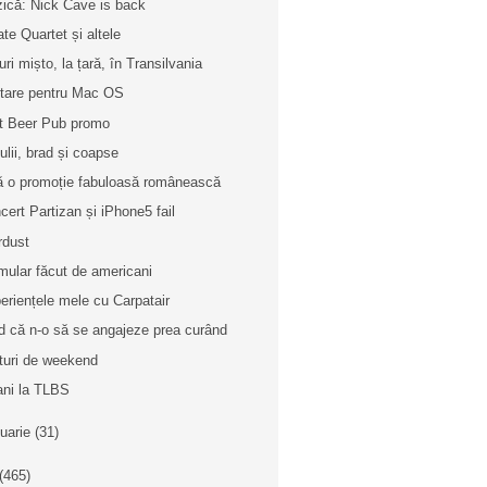
ică: Nick Cave is back
ate Quartet și altele
uri mișto, la țară, în Transilvania
litare pentru Mac OS
t Beer Pub promo
ulii, brad și coapse
ă o promoție fabuloasă românească
cert Partizan și iPhone5 fail
rdust
mular făcut de americani
eriențele mele cu Carpatair
d că n-o să se angajeze prea curând
turi de weekend
ani la TLBS
nuarie
(31)
(465)