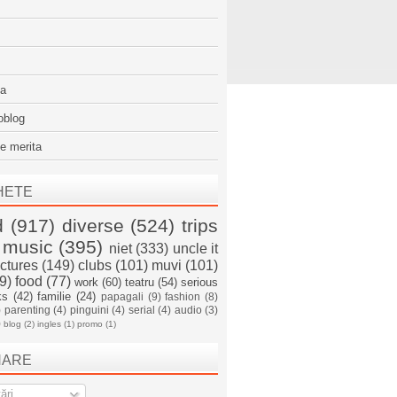
sa
oblog
e merita
HETE
d
(917)
diverse
(524)
trips
music
(395)
niet
(333)
uncle it
ictures
(149)
clubs
(101)
muvi
(101)
9)
food
(77)
work
(60)
teatru
(54)
serious
ks
(42)
familie
(24)
papagali
(9)
fashion
(8)
)
parenting
(4)
pinguini
(4)
serial
(4)
audio
(3)
)
blog
(2)
ingles
(1)
promo
(1)
NARE
ări