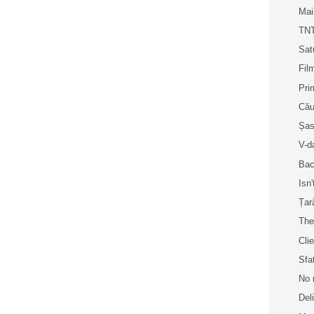
Mai
TNT
Sat
Fil
Pri
Cău
Șase
V-d
Bac
Isn'
Țar
The
Cli
Sfa
No 
Del