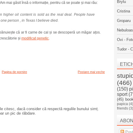
Brylu
Am mai găsit însă o informație, pentru că se poate și mai rău:
Cristina
 higher oil content is sold as the real deal. People have
 one person , in Texas I believe died.
Groparu
Nebuloa
 bănuiește că ar fi carne de cal și se descoperă un măgar ațos.
crescătorie și
modificat genetic
.
Ovi - Fot
Tudor - C
ETIC
Pagina de pornire
Postare mai veche
stupi
(466)
(150)
p
sport
(7
(45)
boo
papica
(4
friends
(3
e citesc, dacă consider că respectă regulile bunului simț.
oar un pic de răbdare.
ABO
Post