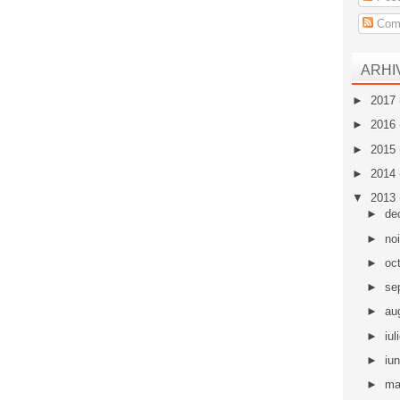
Come
ARHI
►
2017
►
2016
►
2015
►
2014
▼
2013
►
de
►
no
►
oc
►
se
►
au
►
iul
►
iu
►
ma