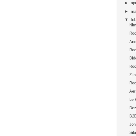
►
apr
►
ma
▼
fe
Nim
Roc
And
Roc
Did
Roc
Zil
Roc
Aer
Le 
Dez
B2B
Joh
Sib