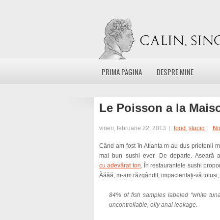
PRIMA PAGINA
DESPRE MINE
Le Poisson a la Mais
vineri, februarie 22, 2013
food
,
stupid
No
Când am fost în Atlanta m-au dus prietenii me
mai bun sushi ever. De departe. Aseară a
cu adevărat ton
. În restaurantele sushi prop
Ăăăă, m-am răzgândit, impacientați-vă totuși,
84% of fish samples labeled “white tuna
uncontrollable, oily anal leakage.