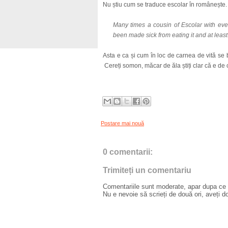
Nu știu cum se traduce escolar în românește. 
Many times a cousin of Escolar with even
been made sick from eating it and at least
Asta e ca și cum în loc de carnea de vită se
Cereți somon, măcar de ăla știți clar că e de 
Postare mai nouă
0 comentarii:
Trimiteți un comentariu
Comentariile sunt moderate, apar dupa ce l
Nu e nevoie să scrieți de două ori, aveți d