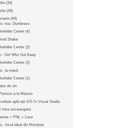
ilie
(34)
rtie
(49)
bruarie
(44)
ic nou: Dumbrava
kefeller Center (4)
roid Shake
kefeller Center (3)
o - Girl Who Got Away
kefeller Center (2)
nic, la masă
kefeller Center (1)
ator de vin
Poisson a la Maison
voltare aplicații iOS în Visual Studio
 între est-europeni
annis + PNL = Love
iu - locul ideal din România