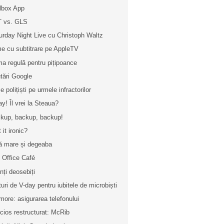
lbox App
 vs. GLS
urday Night Live cu Christoph Waltz
me cu subtitrare pe AppleTV
ma regulă pentru pițipoance
tări Google
 polițiști pe urmele infractorilor
ay! Îl vrei la Steaua?
kup, backup, backup!
t it ironic?
ă mare și degeaba
 Office Café
enți deosebiți
turi de V-day pentru iubitele de microbiști
more: asigurarea telefonului
icios restructurat: McRib