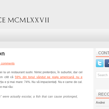
on
CONT
 comments
i la un restaurant sushi. Nimic pretențios, în suburbii, dar cel
m citit că
59% din tonul vândut pe piața americană nu e
orția e și mai mare: 74%. Nu vă impacientați. Nu e carne de cal.
 e mai rău:
REC
” were actually escolar, a fish that can cause prolonged,
Andrei