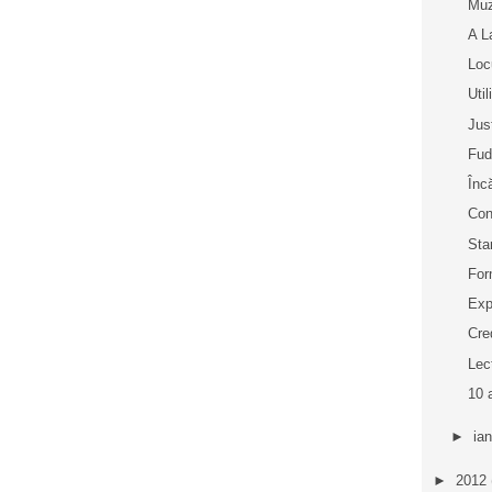
Muz
A L
Loc
Uti
Jus
Fud
Înc
Con
Sta
For
Exp
Cre
Lec
10 
►
ia
►
2012