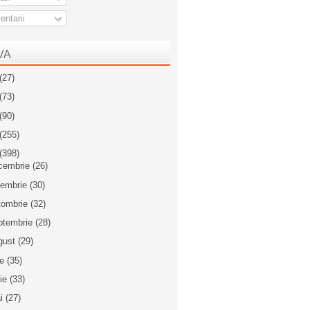
ntarii
VA
(27)
(73)
(90)
(255)
(398)
cembrie
(26)
iembrie
(30)
tombrie
(32)
ptembrie
(28)
gust
(29)
ie
(35)
nie
(33)
i
(27)