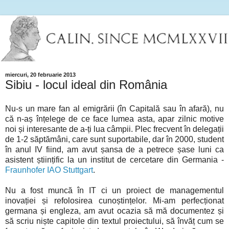
miercuri, 20 februarie 2013
Sibiu - locul ideal din România
Nu-s un mare fan al emigrării (în Capitală sau în afară), nu
că n-aș înțelege de ce face lumea asta, apar zilnic motive
noi și interesante de a-ți lua câmpii. Plec frecvent în delegații
de 1-2 săptămâni, care sunt suportabile, dar în 2000, student
în anul IV fiind, am avut șansa de a petrece șase luni ca
asistent științific la un institut de cercetare din Germania -
Fraunhofer IAO Stuttgart
.
Nu a fost muncă în IT ci un proiect de managementul
inovației și refolosirea cunoștințelor. Mi-am perfecționat
germana și engleza, am avut ocazia să mă documentez și
să scriu niște capitole din textul proiectului, să învăț cum se