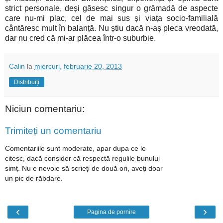
strict personale, deși găsesc singur o grămadă de aspecte
care nu-mi plac, cel de mai sus și viața socio-familială
cântăresc mult în balanță. Nu știu dacă n-aș pleca vreodată,
dar nu cred că mi-ar plăcea într-o suburbie.
Calin
la
miercuri, februarie 20, 2013
Distribuiți
Niciun comentariu:
Trimiteți un comentariu
Comentariile sunt moderate, apar dupa ce le
citesc, dacă consider că respectă regulile bunului
simț. Nu e nevoie să scrieți de două ori, aveți doar
un pic de răbdare.
‹
›
Pagina de pornire