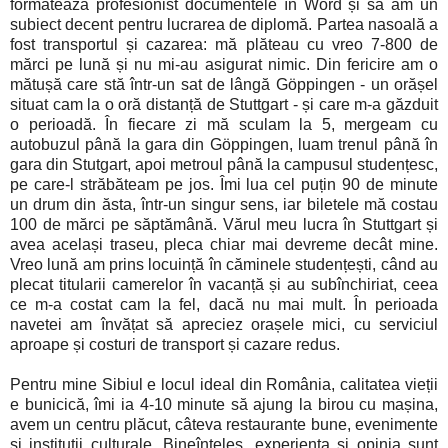
formatează profesionist documentele în Word și să am un
subiect decent pentru lucrarea de diplomă. Partea nasoală a
fost transportul și cazarea: mă plăteau cu vreo 7-800 de
mărci pe lună și nu mi-au asigurat nimic. Din fericire am o
mătușă care stă într-un sat de lângă Göppingen - un orășel
situat cam la o oră distanță de Stuttgart - și care m-a găzduit
o perioadă. În fiecare zi mă sculam la 5, mergeam cu
autobuzul până la gara din Göppingen, luam trenul până în
gara din Stutgart, apoi metroul până la campusul studențesc,
pe care-l străbăteam pe jos. Îmi lua cel puțin 90 de minute
un drum din ăsta, într-un singur sens, iar biletele mă costau
100 de mărci pe săptămână. Vărul meu lucra în Stuttgart și
avea același traseu, pleca chiar mai devreme decât mine.
Vreo lună am prins locuință în căminele studențești, când au
plecat titularii camerelor în vacanță și au subînchiriat, ceea
ce m-a costat cam la fel, dacă nu mai mult. În perioada
navetei am învățat să apreciez orașele mici, cu serviciul
aproape și costuri de transport și cazare redus.
Pentru mine Sibiul e locul ideal din România, calitatea vieții
e bunicică, îmi ia 4-10 minute să ajung la birou cu mașina,
avem un centru plăcut, câteva restaurante bune, evenimente
și instituții culturale. Bineînțeles, experiența și opinia sunt