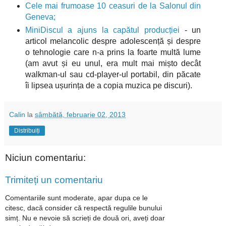
Cele mai frumoase 10 ceasuri de la Salonul din
Geneva;
MiniDiscul a ajuns la capătul producției
- un
articol melancolic despre adolescență și despre
o tehnologie care n-a prins la foarte multă lume
(am avut și eu unul, era mult mai mișto decât
walkman-ul sau cd-player-ul portabil, din păcate
îi lipsea ușurința de a copia muzica pe discuri).
Calin
la
sâmbătă, februarie 02, 2013
Distribuiți
Niciun comentariu:
Trimiteți un comentariu
Comentariile sunt moderate, apar dupa ce le
citesc, dacă consider că respectă regulile bunului
simț. Nu e nevoie să scrieți de două ori, aveți doar