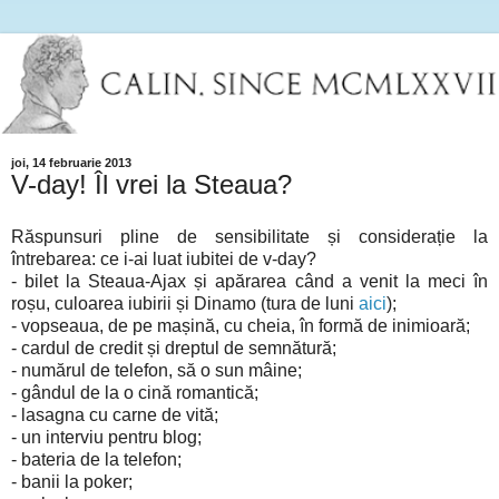
joi, 14 februarie 2013
V-day! Îl vrei la Steaua?
Răspunsuri pline de sensibilitate și considerație la
întrebarea: ce i-ai luat iubitei de v-day?
- bilet la Steaua-Ajax și apărarea când a venit la meci în
roșu, culoarea iubirii și Dinamo (tura de luni
aici
);
- vopseaua, de pe mașină, cu cheia, în formă de inimioară;
- cardul de credit și dreptul de semnătură;
- numărul de telefon, să o sun mâine;
- gândul de la o cină romantică;
- lasagna cu carne de vită;
- un interviu pentru blog;
- bateria de la telefon;
- banii la poker;