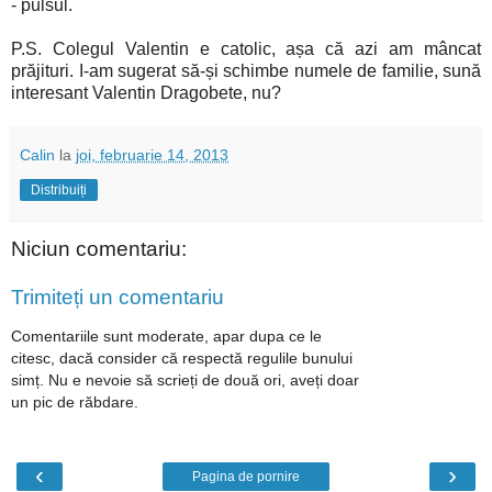
- pulsul.
P.S. Colegul Valentin e catolic, așa că azi am mâncat
prăjituri. I-am sugerat să-și schimbe numele de familie, sună
interesant Valentin Dragobete, nu?
Calin
la
joi, februarie 14, 2013
Distribuiți
Niciun comentariu:
Trimiteți un comentariu
Comentariile sunt moderate, apar dupa ce le
citesc, dacă consider că respectă regulile bunului
simț. Nu e nevoie să scrieți de două ori, aveți doar
un pic de răbdare.
‹
›
Pagina de pornire