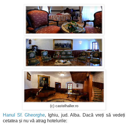
(c) castelhaller.ro
Hanul Sf. Gheorghe
, Ighiu, jud. Alba. Dacă vreți să vedeți
cetatea și nu vă atrag hotelurile: