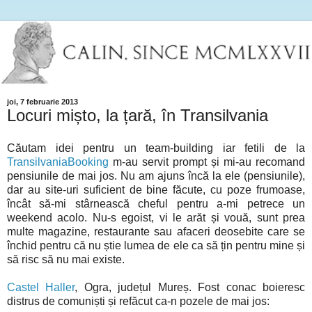
joi, 7 februarie 2013
Locuri mișto, la țară, în Transilvania
Căutam idei pentru un team-building iar fetili de la
TransilvaniaBooking
m-au servit prompt și mi-au recomand
pensiunile de mai jos. Nu am ajuns încă la ele (pensiunile),
dar au site-uri suficient de bine făcute, cu poze frumoase,
încât să-mi stârnească cheful pentru a-mi petrece un
weekend acolo. Nu-s egoist, vi le arăt și vouă, sunt prea
multe magazine, restaurante sau afaceri deosebite care se
închid pentru că nu știe lumea de ele ca să țin pentru mine și
să risc să nu mai existe.
Castel Haller
, Ogra, județul Mureș. Fost conac boieresc
distrus de comuniști și refăcut ca-n pozele de mai jos: