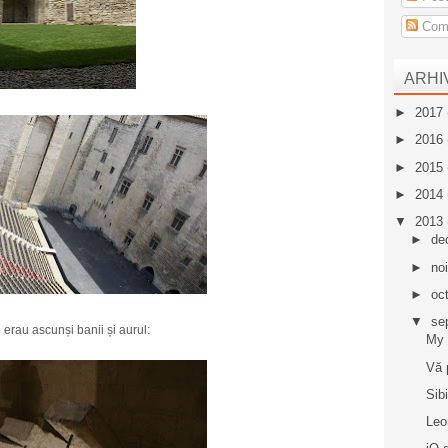
Come
ARHI
►
2017
►
2016
►
2015
►
2014
▼
2013
►
de
►
no
►
oc
▼
se
re erau ascunși banii și aurul:
My 
Vă 
Sib
Leo