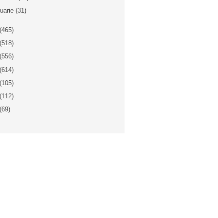
nuarie
(31)
(465)
(518)
(556)
(614)
(105)
(112)
(69)