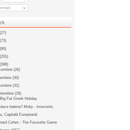
ntarii
VA
(27)
(73)
(90)
(255)
(398)
cembrie
(26)
iembrie
(30)
tombrie
(32)
ptembrie
(28)
Big Fat Greek Holiday
place balena? Moby - Innocents
iu, Capitală Europeană
nard Cohen - The Favourite Game