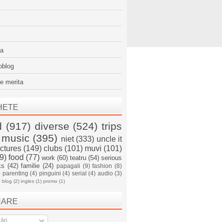
sa
oblog
e merita
HETE
d
(917)
diverse
(524)
trips
music
(395)
niet
(333)
uncle it
ictures
(149)
clubs
(101)
muvi
(101)
9)
food
(77)
work
(60)
teatru
(54)
serious
ks
(42)
familie
(24)
papagali
(9)
fashion
(8)
)
parenting
(4)
pinguini
(4)
serial
(4)
audio
(3)
)
blog
(2)
ingles
(1)
promo
(1)
NARE
ări