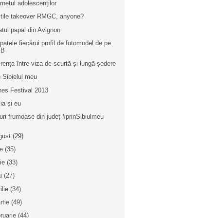
ernetul adolescenților
tile takeover RMGC, anyone?
atul papal din Avignon
spatele fiecărui profil de fotomodel de pe
FB
erența între viza de scurtă și lungă ședere
n Sibielul meu
nes Festival 2013
ia și eu
uri frumoase din județ #prinSibiulmeu
gust
(29)
ie
(35)
nie
(33)
i
(27)
ilie
(34)
rtie
(49)
bruarie
(44)