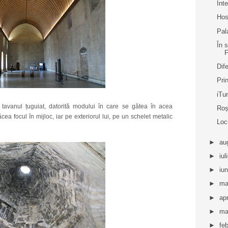
Int
Hos
Pal
În 
Dif
Pri
iTu
tavanul țuguiat, datorită modului în care se gătea în acea
Roș
cea focul în mijloc, iar pe exteriorul lui, pe un schelet metalic
Loc
►
au
►
iul
►
iu
►
ma
►
apr
►
ma
►
fe