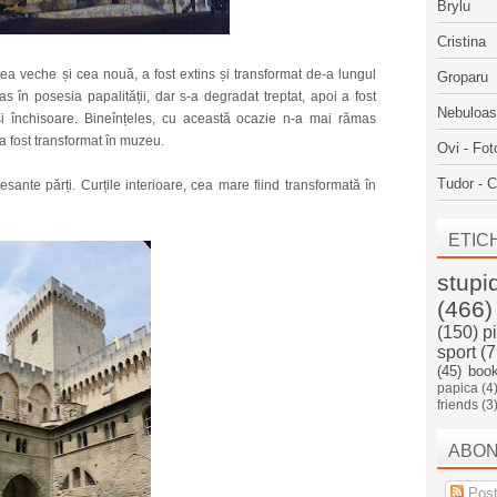
Brylu
Cristina
cea veche și cea nouă, a fost extins și transformat de-a lungul
Groparu
 în posesia papalității, dar s-a degradat treptat, apoi a fost
Nebuloa
 și închisoare. Bineînțeles, cu această ocazie n-a mai rămas
a fost transformat în muzeu.
Ovi - Fot
Tudor - C
esante părți. Curțile interioare, cea mare fiind transformată în
ETIC
stupi
(466)
(150)
p
sport
(7
(45)
boo
papica
(4
friends
(3
ABO
Post