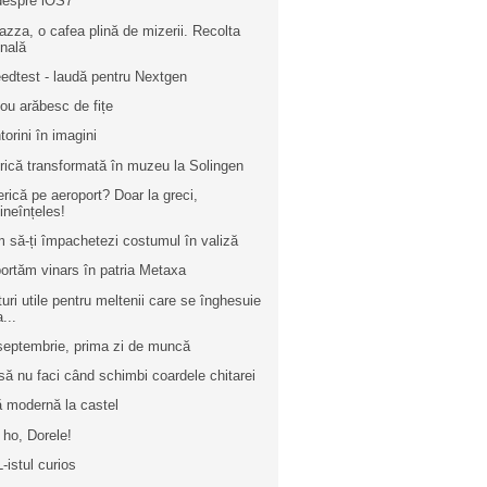
despre iOS7
azza, o cafea plină de mizerii. Recolta
inală
edtest - laudă pentru Nextgen
cou arăbesc de fițe
torini în imagini
rică transformată în muzeu la Solingen
erică pe aeroport? Doar la greci,
ineînțeles!
 să-ți împachetezi costumul în valiză
ortăm vinars în patria Metaxa
turi utile pentru meltenii care se înghesuie
a...
septembrie, prima zi de muncă
să nu faci când schimbi coardele chitarei
ă modernă la castel
 ho, Dorele!
-istul curios