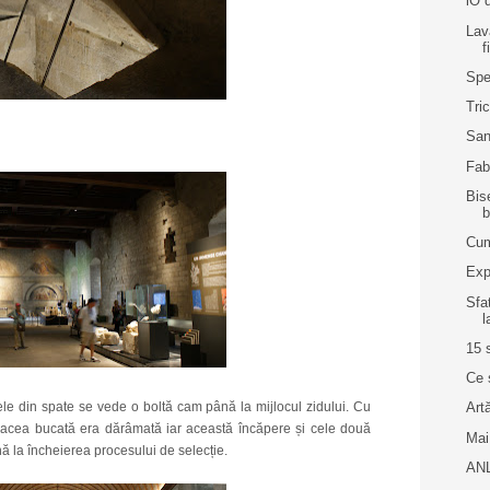
iO 
Lav
f
Spe
Tri
San
Fab
Bis
b
Cum
Exp
Sfa
l
15 
Ce 
le din spate se vede o boltă cam până la mijlocul zidului. Cu
Art
 acea bucată era dărâmată iar această încăpere și cele două
Mai
nă la încheierea procesului de selecție.
ANL