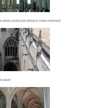
 saluta credincioșii strânși în curtea interioară:
ia papei: