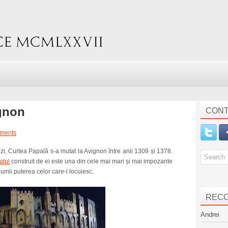
ignon
CONT
ments
cezi, Curtea Papală s-a mutat la Avignon între anii 1309 și 1378.
atul
construit de ei este una din cele mai mari și mai impozante
lumii puterea celor care-l locuiesc.
REC
Andrei