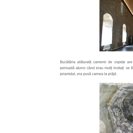
Bucătăria alăturată camerei de ospețe are 
perioadă atunci când erau mulți invitați: se fă
piramidal, era pusă carnea la prăjit.