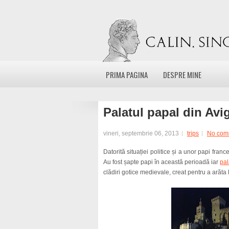
PRIMA PAGINA
DESPRE MINE
Palatul papal din Av
vineri, septembrie 06, 2013
trips
No com
Datorită situației politice și a unor papi fran
Au fost șapte papi în această perioadă iar
pal
clădiri gotice medievale, creat pentru a arăta 