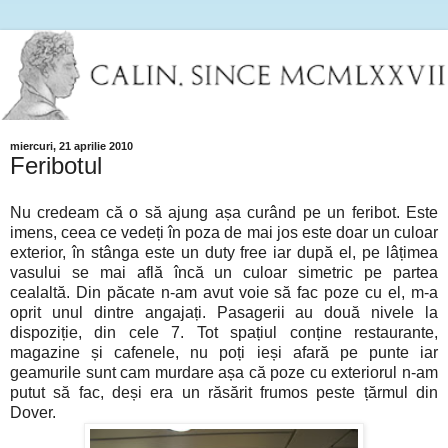
miercuri, 21 aprilie 2010
Feribotul
Nu credeam că o să ajung așa curând pe un feribot. Este
imens, ceea ce vedeți în poza de mai jos este doar un culoar
exterior, în stânga este un duty free iar după el, pe lâțimea
vasului se mai află încă un culoar simetric pe partea
cealaltă. Din păcate n-am avut voie să fac poze cu el, m-a
oprit unul dintre angajați. Pasagerii au două nivele la
dispoziție, din cele 7. Tot spațiul conține restaurante,
magazine și cafenele, nu poți ieși afară pe punte iar
geamurile sunt cam murdare așa că poze cu exteriorul n-am
putut să fac, deși era un răsărit frumos peste țărmul din
Dover.