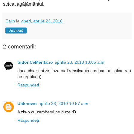
stricat agățământul.
Calin
la
vineri, aprilie 23, 2010
Distribuiți
2 comentarii:
tudor CeMerita.ro
aprilie 23, 2010 10:05 a.m.
daca chiar i-ai zis faza cu Transilvania cred ca l-ai calcat rau
pe orgoliu :))
Răspundeți
Unknown
aprilie 23, 2010 10:57 a.m.
A zis-o cu zambetul pe buze :D
Răspundeți