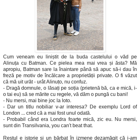
Cum veneam eu liniștit de la buda castelului o văd pe
Alinuța cu Batman. Ce pielea mea mai vrea și ăsta? Mă
apropiu, Batman sare la înaintare până să apuc să-i dau în
freză pe motiv de încălcare a proprietății private. O fi văzut
că mă uit urăt - urât Alinuțo, nu confuz.
- Dragă domnule, o lăsați pe soția (prietenă bă, ca e mică, i-
o tai eu) să se mărite cu regele, vă dăm o pungă cu bani!
- Nu mersi, mai bine joc la loto.
- Dar un titlu nobiliar v-ar interesa? De exemplu Lord of
London ... cred că a mai fost unul odată.
- Probabil când era Londra foarte mică, zic eu. Nu mersi,
sunt din Transilvania, you can't beat that.
Restul e istorie și un bărbat în izmene dezamăgit că i-am