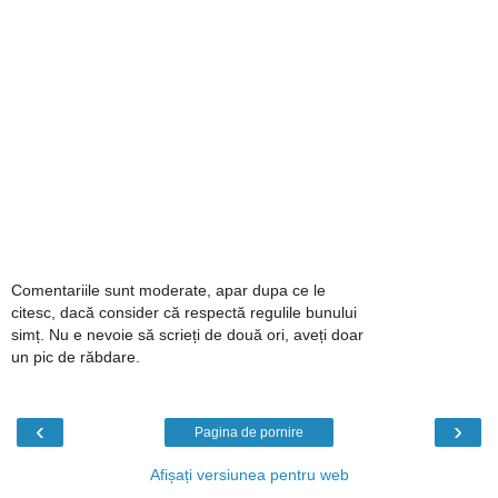
Comentariile sunt moderate, apar dupa ce le
citesc, dacă consider că respectă regulile bunului
simț. Nu e nevoie să scrieți de două ori, aveți doar
un pic de răbdare.
‹
›
Pagina de pornire
Afișați versiunea pentru web