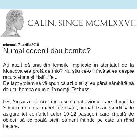
miercuri, 7 aprilie 2010
Numai cecenii dau bombe?
Ați auzit că una din femeile implicate în atentatul de la
Moscova era profă de info? Nu știu ce-o fi învățat ea despre
recursivitate și Half Life...
De fapt vroiam să vă spun că azi o tai și eu până sâmbătă să
dau cu bomba cu miel în nemți. Tschuss.
PS. Am auzit că Austrian a schimbat avionul care zboară la
Sibiu cu unul mai mare! Interesant, probabil s-au gândit să le
asigure tot confortul celor 10-12 pasageri care circulă de
obicei, să se poată bieții oameni întinde pe câte un rând
fiecare.