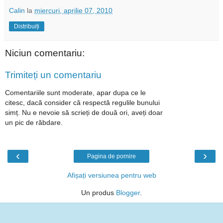
Calin
la
miercuri, aprilie 07, 2010
Distribuiți
Niciun comentariu:
Trimiteți un comentariu
Comentariile sunt moderate, apar dupa ce le
citesc, dacă consider că respectă regulile bunului
simț. Nu e nevoie să scrieți de două ori, aveți doar
un pic de răbdare.
‹
›
Pagina de pornire
Afișați versiunea pentru web
Un produs
Blogger
.