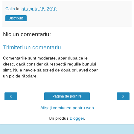
Calin
la
joi, aprilie 15, 2010
Distribuiți
Niciun comentariu:
Trimiteți un comentariu
Comentariile sunt moderate, apar dupa ce le
citesc, dacă consider că respectă regulile bunului
simț. Nu e nevoie să scrieți de două ori, aveți doar
un pic de răbdare.
‹
›
Pagina de pornire
Afișați versiunea pentru web
Un produs
Blogger
.