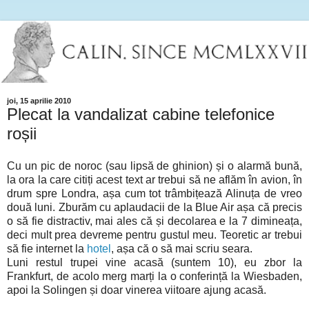
joi, 15 aprilie 2010
Plecat la vandalizat cabine telefonice
roșii
Cu un pic de noroc (sau lipsă de ghinion) și o alarmă bună,
la ora la care citiți acest text ar trebui să ne aflăm în avion, în
drum spre Londra, așa cum tot trâmbițează Alinuța de vreo
două luni. Zburăm cu aplaudacii de la Blue Air așa că precis
o să fie distractiv, mai ales că și decolarea e la 7 dimineața,
deci mult prea devreme pentru gustul meu. Teoretic ar trebui
să fie internet la
hotel
, așa că o să mai scriu seara.
Luni restul trupei vine acasă (suntem 10), eu zbor la
Frankfurt, de acolo merg marți la o conferință la Wiesbaden,
apoi la Solingen și doar vinerea viitoare ajung acasă.