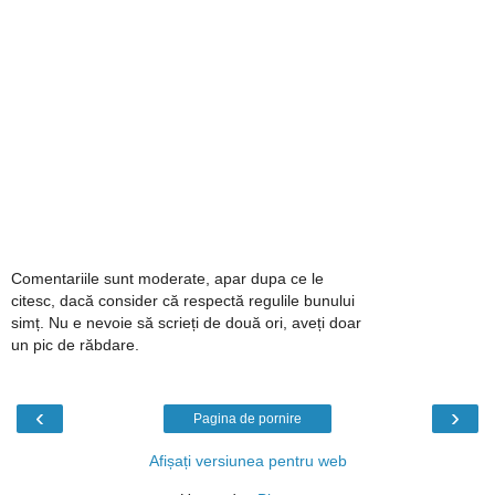
Comentariile sunt moderate, apar dupa ce le
citesc, dacă consider că respectă regulile bunului
simț. Nu e nevoie să scrieți de două ori, aveți doar
un pic de răbdare.
‹
›
Pagina de pornire
Afișați versiunea pentru web