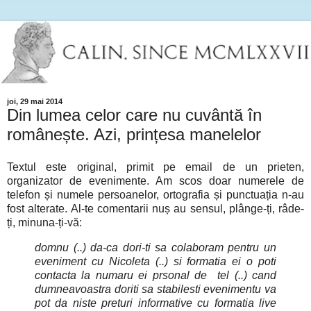
joi, 29 mai 2014
Din lumea celor care nu cuvântă în
românește. Azi, prințesa manelelor
Textul este original, primit pe email de un prieten,
organizator de evenimente. Am scos doar numerele de
telefon și numele persoanelor, ortografia și punctuația n-au
fost alterate. Al-te comentarii nuș au sensul, plânge-ți, râde-
ți, minuna-ți-vă:
domnu (..) da-ca dori-ti sa colaboram pentru un
eveniment cu Nicoleta (..) si formatia ei o poti
contacta la numaru ei prsonal de tel (..) cand
dumneavoastra doriti sa stabilesti evenimentu va
pot da niste preturi informative cu formatia live