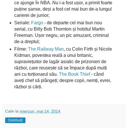
ce ajunge în NBA. Nu i-a fost ușor, a primit foarte
puține șanse, deși a fost cel mai bun de-a lungul
carierei de junior;
Seriale:
Fargo
- de departe cel mai bun nou
serial, cu Billy Bob Thornton și hobitul Martin
Freeman. Ușor negru, un pic amuzant, criminal
de-a dreptul;
Filme:
The Railway Man
, cu Colin Firth și Nicole
Kidman, povestea reală a unui britanic,
supraviețuitor de lagăr asiatic de prizonieri de
război, care reusește să se împace după mulți
ani cu torționarul său.
The Book Thief
- când
aveți chef să plângeți; despre copii, nemți, evrei,
război și cărți.
Calin
la
miercuri, mai 14, 2014
Distribuiți