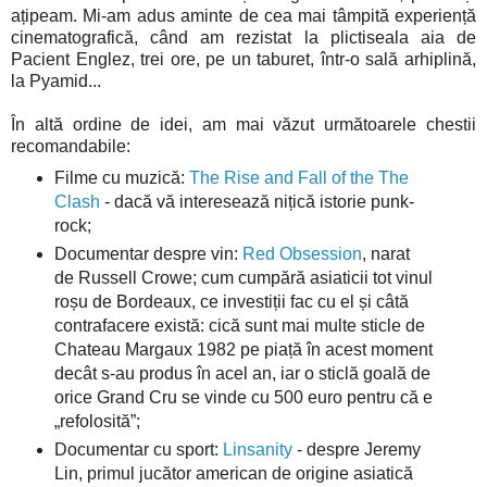
ațipeam. Mi-am adus aminte de cea mai tâmpită experiență
cinematografică, când am rezistat la plictiseala aia de
Pacient Englez, trei ore, pe un taburet, într-o sală arhiplină,
la Pyamid...
În altă ordine de idei, am mai văzut următoarele chestii
recomandabile:
Filme cu muzică:
The Rise and Fall of the The
Clash
- dacă vă interesează nițică istorie punk-
rock;
Documentar despre vin:
Red Obsession
, narat
de Russell Crowe; cum cumpără asiaticii tot vinul
roșu de Bordeaux, ce investiții fac cu el și câtă
contrafacere există: cică sunt mai multe sticle de
Chateau Margaux 1982 pe piață în acest moment
decât s-au produs în acel an, iar o sticlă goală de
orice Grand Cru se vinde cu 500 euro pentru că e
„refolosită”;
Documentar cu sport:
Linsanity
- despre Jeremy
Lin, primul jucător american de origine asiatică