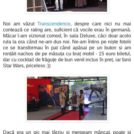
Noi am văzut
Transcendence
, despre care nici nu mai
contează ce rating are, suficient că vocile erau în germană.
Măcar l-am vizionat comod, în sala Deluxe, căci doar acolo
rula la ora când ne-am dus noi. Ne-am întins pe niște fotolii
ce se transformau în pat când apăsai pe un buton și am
ronțăit nachos de pe măsuța cu braț mobil - 15 euro biletul,
dar cu cocktail de frăguțe de bun venit inclus în preț, iar fanii
Star Wars, priceless :))
Dacă era un pic mai târziu și mergeam mâncat, poate și