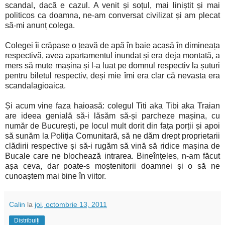
scandal, dacă e cazul. A venit și soțul, mai liniștit și mai
politicos ca doamna, ne-am conversat civilizat și am plecat
să-mi anunț colega.
Colegei îi crăpase o țeavă de apă în baie acasă în dimineața
respectivă, avea apartamentul inundat și era deja montată, a
mers să mute mașina și l-a luat pe domnul respectiv la șuturi
pentru biletul respectiv, deși mie îmi era clar că nevasta era
scandalagioaica.
Și acum vine faza haioasă: colegul Titi aka Tibi aka Traian
are ideea genială să-i lăsăm să-și parcheze mașina, cu
număr de București, pe locul mult dorit din fața porții și apoi
să sunăm la Poliția Comunitară, să ne dăm drept proprietarii
clădirii respective și să-i rugăm să vină să ridice mașina de
Bucale care ne blochează intrarea. Bineînțeles, n-am făcut
așa ceva, dar poate-s moștenitorii doamnei și o să ne
cunoaștem mai bine în viitor.
Calin
la
joi, octombrie 13, 2011
Distribuiți