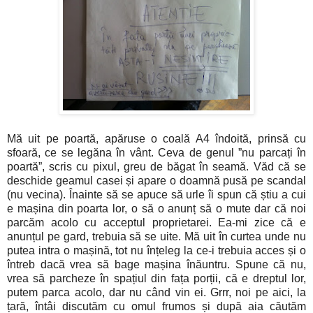
Mă uit pe poartă, apăruse o coală A4 îndoită, prinsă cu
sfoară, ce se legăna în vânt. Ceva de genul ”nu parcați în
poartă”, scris cu pixul, greu de băgat în seamă. Văd că se
deschide geamul casei și apare o doamnă pusă pe scandal
(nu vecina). Înainte să se apuce să urle îi spun că știu a cui
e mașina din poarta lor, o să o anunț să o mute dar că noi
parcăm acolo cu acceptul proprietarei. Ea-mi zice că e
anunțul pe gard, trebuia să se uite. Mă uit în curtea unde nu
putea intra o mașină, tot nu înțeleg la ce-i trebuia acces și o
întreb dacă vrea să bage mașina înăuntru. Spune că nu,
vrea să parcheze în spațiul din fața porții, că e dreptul lor,
putem parca acolo, dar nu când vin ei. Grrr, noi pe aici, la
țară, întâi discutăm cu omul frumos și după aia căutăm