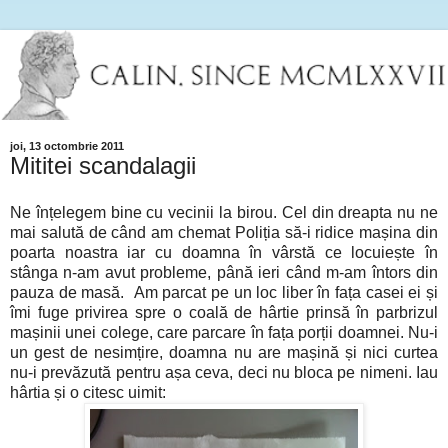
joi, 13 octombrie 2011
Mititei scandalagii
Ne înțelegem bine cu vecinii la birou. Cel din dreapta nu ne
mai salută de când am chemat Poliția să-i ridice mașina din
poarta noastra iar cu doamna în vârstă ce locuiește în
stânga n-am avut probleme, până ieri când m-am întors din
pauza de masă. Am parcat pe un loc liber în fața casei ei și
îmi fuge privirea spre o coală de hârtie prinsă în parbrizul
mașinii unei colege, care parcare în fața porții doamnei. Nu-i
un gest de nesimțire, doamna nu are mașină și nici curtea
nu-i prevăzută pentru așa ceva, deci nu bloca pe nimeni. Iau
hârtia și o citesc uimit: