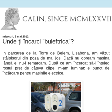
miercuri, 9 mai 2012
Unde-ți încarci ”buleftrica”?
În parcarea de la Torre de Belem, Lisabona, am văzut
stâlpișorul din poza de mai jos. Dacă nu opream mașina
lângă el nu-l remarcam. După ce am încercat să-i înțeleg
rostul preț de câteva clipe, m-am luminat: e punct de
încărcare pentru mașinile electrice.