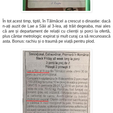
În tot acest timp, tiptil, în Tălmăcel a crescut o dinastie: dacă
n-ați auzit de Lae a Săii al 3-lea, ați trăit degeaba, mai ales
că are și departament de relații cu clienții și porci la ofertă,
plus cântar metrologic expirat și mult curaj ca să recunoască
asta. Bonus: rachiu și o traumă pe viață pentru plod.