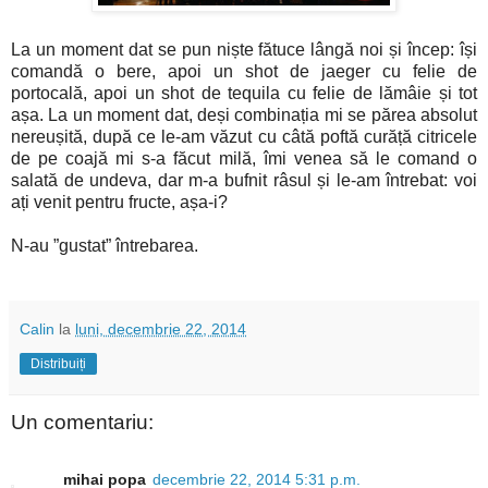
La un moment dat se pun niște fătuce lângă noi și încep: își
comandă o bere, apoi un shot de jaeger cu felie de
portocală, apoi un shot de tequila cu felie de lămâie și tot
așa. La un moment dat, deși combinația mi se părea absolut
nereușită, după ce le-am văzut cu câtă poftă curăță citricele
de pe coajă mi s-a făcut milă, îmi venea să le comand o
salată de undeva, dar m-a bufnit râsul și le-am întrebat: voi
ați venit pentru fructe, așa-i?
N-au ”gustat” întrebarea.
Calin
la
luni, decembrie 22, 2014
Distribuiți
Un comentariu:
mihai popa
decembrie 22, 2014 5:31 p.m.