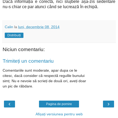
Dacă informația e corectă, nici slujbele așa-zis sedentare
nu-s chiar ce par atunci când se lucrează în echipă.
Calin
la
luni, decembrie 08, 2014
Distribuiți
Niciun comentariu:
Trimiteți un comentariu
Comentariile sunt moderate, apar dupa ce le
citesc, dacă consider că respectă regulile bunului
simț. Nu e nevoie să scrieți de două ori, aveți doar
un pic de răbdare.
‹
›
Pagina de pornire
Afișați versiunea pentru web