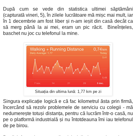
După cum se vede din statistica ultimei săptămâni
(capturată vineri, 5), în zilele lucrătoare mă mișc mai mult, iar
în 1 decembrie am fost liber și n-am ieșit din casă decât ca
să merg până la ai mei, eram un pic răcit. Bineînțeles,
baschet nu joc cu telefonul la mine.
Situația din ultima lună: 1,77 km pe zi
Singura explicație logică e că fac kilometrul ăsta prin firmă,
încercând să rezolv problemele de serviciu cu colegii - mă
nedumerește totuși distanța, pentru că lucrăm într-o casă, nu
pe o platformă industrială și nu întotdeauna îmi iau telefonul
de pe birou.