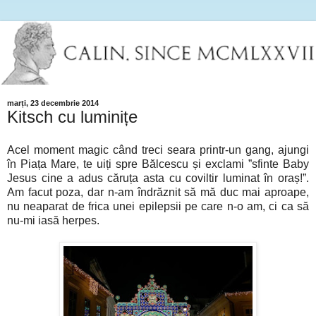
marți, 23 decembrie 2014
Kitsch cu luminițe
Acel moment magic când treci seara printr-un gang, ajungi
în Piața Mare, te uiți spre Bălcescu și exclami ”sfinte Baby
Jesus cine a adus căruța asta cu coviltir luminat în oraș!”.
Am facut poza, dar n-am îndrăznit să mă duc mai aproape,
nu neaparat de frica unei epilepsii pe care n-o am, ci ca să
nu-mi iasă herpes.