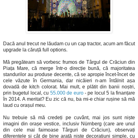
Dacă anul trecut ne lăudam cu un cap tractor, acum am făcut
upgrade la căruță full options.
Mă pregăteam să vorbesc frumos de Târgul de Crăciun din
Piața Mare, că merge într-o direcție bună, că majoritatea
standurilor au produse decente, că se apropie încet-încet de
cele văzute în Germania, dar nicăieri n-am întâlnit așa
dovadă de kitch colorat. Mai mult, e plătit din banii noștri,
prin bugetul local, cu
55.000 de euro
- pe locul 5 la finanțare
în 2014. A meritat? Eu zic că nu, ba mi-e chiar rușine să mă
laud cu orașul meu.
Nu trebuie să mă credeți pe cuvânt, mai jos sunt niște
imagini din orașe vestice, inclusiv Nürnberg (care are unul
din cele mai faimoase Târguri de Crăciun), observați
diferențele și cât de bine arată niște decorațiuni simple, cu