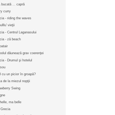
 bucată ... capră
ry curry
cia - riding the waves
ulllu' vieţii
cia - Centrul Laganasului
cia - ză beach
patair
oolul dăunează grav coerenţei
cia - Drumul şi hotelul
sou
 cu un picior în groapă?
a de la miezul nopţii
awberry Swing
igne
helle, ma belle
 Grecia