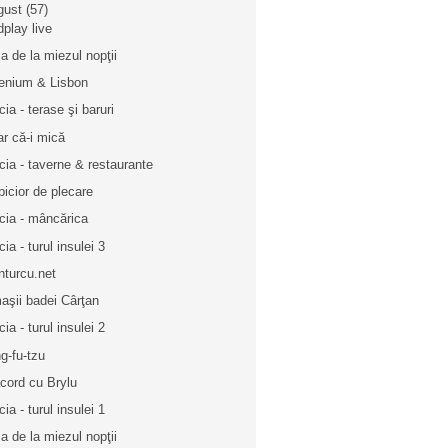
gust
(57)
dplay live
a de la miezul nopţii
lenium & Lisbon
cia - terase şi baruri
ar că-i mică
cia - taverne & restaurante
picior de plecare
cia - mâncărica
ia - turul insulei 3
inturcu.net
aşii badei Cârţan
ia - turul insulei 2
g-fu-tzu
acord cu Brylu
ia - turul insulei 1
a de la miezul nopţii