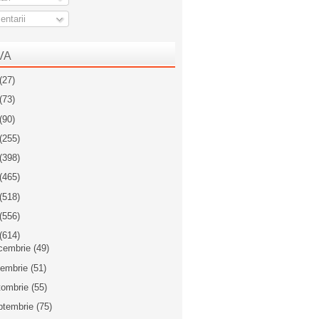
ntarii
VA
(27)
(73)
(90)
(255)
(398)
(465)
(518)
(556)
(614)
cembrie
(49)
iembrie
(51)
tombrie
(55)
ptembrie
(75)