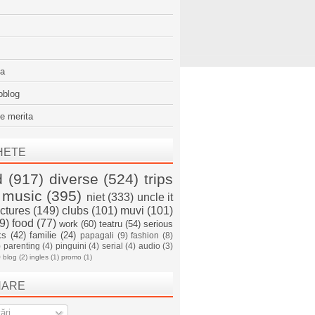
sa
oblog
e merita
HETE
d
(917)
diverse
(524)
trips
music
(395)
niet
(333)
uncle it
ictures
(149)
clubs
(101)
muvi
(101)
9)
food
(77)
work
(60)
teatru
(54)
serious
ks
(42)
familie
(24)
papagali
(9)
fashion
(8)
)
parenting
(4)
pinguini
(4)
serial
(4)
audio
(3)
)
blog
(2)
ingles
(1)
promo
(1)
NARE
ări