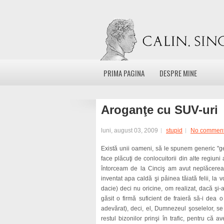
PRIMA PAGINA
DESPRE MINE
Aroganţe cu SUV-uri
luni, august 03, 2009
stupid
No commen
Există unii oameni, să le spunem generic "ge
face plăcuţi de conlocuitorii din alte regiun
întorceam de la Cinciş am avut neplăcerea
inventat apa caldă şi pâinea tăiată felii, l
dacie) deci nu oricine, om realizat, dacă ş
găsit o firmă suficient de fraieră să-i de
adevărat), deci, el, Dumnezeul şoselelor, se
restul bizonilor prinşi în trafic, pentru că 