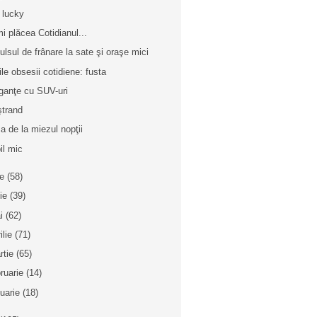
 lucky
mi plăcea Cotidianul...
ulsul de frânare la sate şi oraşe mici
ile obsesii cotidiene: fusta
ganţe cu SUV-uri
ştrand
a de la miezul nopţii
il mic
ie
(58)
nie
(39)
i
(62)
ilie
(71)
rtie
(65)
bruarie
(14)
nuarie
(18)