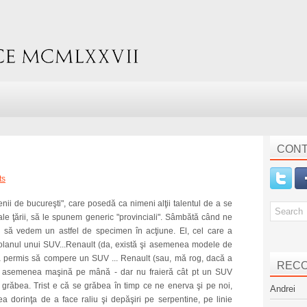
CONT
ts
nii de bucureşti", care posedă ca nimeni alţii talentul de a se
i ale ţării, să le spunem generic "provinciali". Sâmbătă când ne
 să vedem un astfel de specimen în acţiune. El, cel care a
a volanul unui SUV...Renault (da, există şi asemenea modele de
i-a permis să compere un SUV ... Renault (sau, mă rog, dacă a
REC
a o asemenea maşină pe mână - dar nu fraieră cât pt un SUV
 grăbea. Trist e că se grăbea în timp ce ne enerva şi pe noi,
Andrei
avea dorinţa de a face raliu şi depăşiri pe serpentine, pe linie