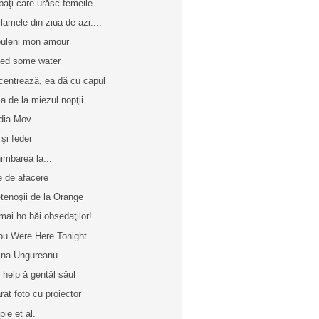
baţi care urăsc femeile
lamele din ziua de azi....
uleni mon amour
eed some water
centrează, ea dă cu capul
a de la miezul nopţii
dia Mov
 şi feder
imbarea la...
e de afacere
etenoşii de la Orange
mai ho băi obsedaţilor!
you Were Here Tonight
ina Ungureanu
z help ă gentăl săul
rat foto cu proiector
pie et al.