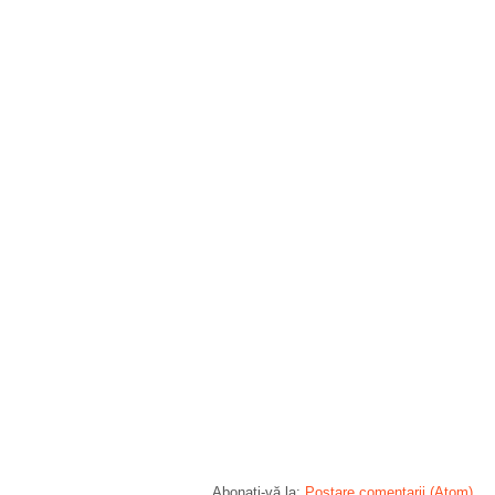
Abonați-vă la:
Postare comentarii (Atom)