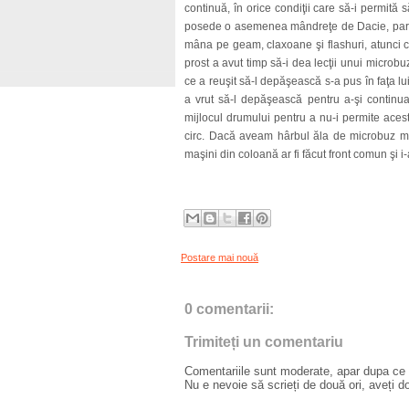
continuă, în orice condiţii care să-i permită s
posede o asemenea mândreţe de Dacie, pardo
mâna pe geam, claxoane şi flashuri, atunci câ
prost a avut timp să-i dea lecţii unui microbu
ce a reuşit să-l depăşească s-a pus în faţa lu
a vrut să-l depăşească pentru a-şi continua
mijlocul drumului pentru a nu-i permite aces
circ. Dacă aveam hârbul ăla de microbuz m-aş
maşini din coloană ar fi făcut front comun şi i
Postare mai nouă
0 comentarii:
Trimiteți un comentariu
Comentariile sunt moderate, apar dupa ce l
Nu e nevoie să scrieți de două ori, aveți d