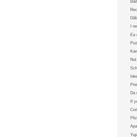
Băr
Rec
Dăb
I n
Ea 
Poz
Kar
Nut
Sch
Ide
Pri
Da 
If 
Cor
Pli
Apa
Yup