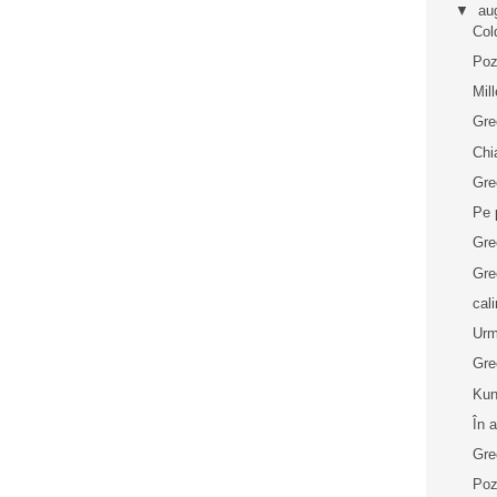
▼
au
Col
Poz
Mil
Gre
Chi
Gre
Pe 
Gre
Grec
cal
Urm
Grec
Kun
În 
Grec
Poz