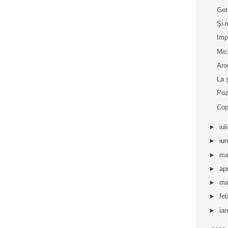
Get
Şi-
Imp
Mic
Aro
La 
Poz
Cop
►
iul
►
iu
►
ma
►
apr
►
ma
►
fe
►
ia