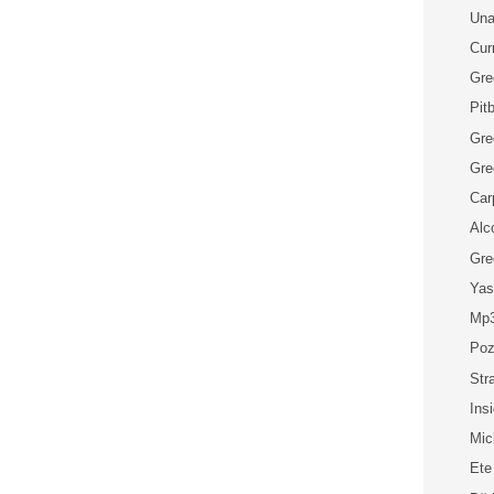
Una
Cur
Gre
Pitb
Gre
Gre
Car
Alc
Gre
Yas
Mp3
Poz
Str
Ins
Mic
Ete