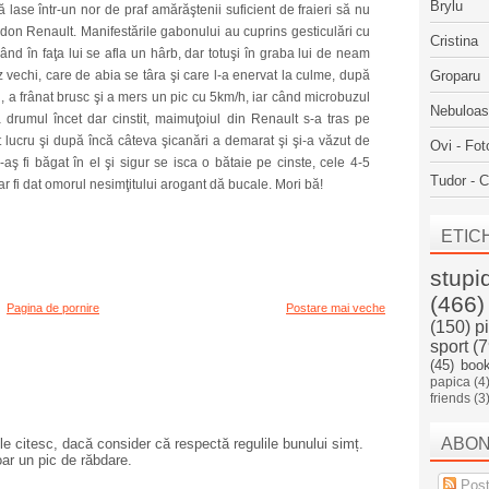
Brylu
ă lase într-un nor de praf amărăştenii suficient de fraieri să nu
n Renault. Manifestările gabonului au cuprins gesticulări cu
Cristina
nd în faţa lui se afla un hârb, dar totuşi în graba lui de neam
z vechi, care de abia se târa şi care l-a enervat la culme, după
Groparu
i, a frânat brusc şi a mers un pic cu 5km/h, iar când microbuzul
Nebuloa
 drumul încet dar cinstit, maimuţoiul din Renault s-a tras pe
t lucru şi după încă câteva şicanări a demarat şi şi-a văzut de
Ovi - Fot
 fi băgat în el şi sigur se isca o bătaie pe cinste, cele 4-5
Tudor - C
-ar fi dat omorul nesimţitului arogant dă bucale. Mori bă!
ETIC
stupi
(466)
Pagina de pornire
Postare mai veche
(150)
p
sport
(7
(45)
boo
papica
(4
friends
(3
ABO
e citesc, dacă consider că respectă regulile bunului simț.
oar un pic de răbdare.
Post