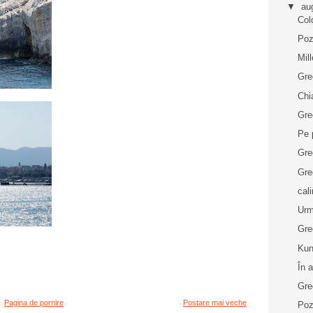
▼
au
Col
Poz
Mil
Gre
Chi
Gre
Pe 
Gre
Grec
cal
Urm
Grec
Kun
În 
Grec
Pagina de pornire
Postare mai veche
Poz