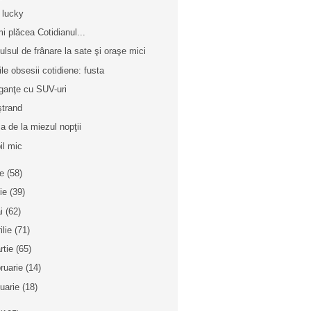
 lucky
mi plăcea Cotidianul...
ulsul de frânare la sate şi oraşe mici
ile obsesii cotidiene: fusta
ganţe cu SUV-uri
ştrand
a de la miezul nopţii
il mic
ie
(58)
nie
(39)
i
(62)
ilie
(71)
rtie
(65)
bruarie
(14)
nuarie
(18)