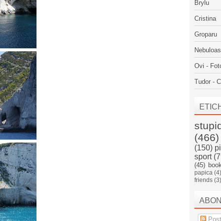
Brylu
Cristina
Groparu
Nebuloa
Ovi - Fot
Tudor - C
ETIC
stupi
(466)
(150)
p
sport
(7
(45)
boo
papica
(4
friends
(3
ABO
Post