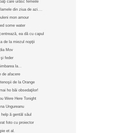
baţi care urăsc femeile
lamele din ziua de azi....
uleni mon amour
eed some water
centrează, ea dă cu capul
a de la miezul nopţii
dia Mov
 şi feder
imbarea la...
e de afacere
etenoşii de la Orange
mai ho băi obsedaţilor!
you Were Here Tonight
ina Ungureanu
z help ă gentăl săul
rat foto cu proiector
pie et al.