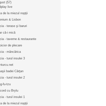
gust
(57)
dplay live
a de la miezul nopţii
lenium & Lisbon
cia - terase şi baruri
ar că-i mică
cia - taverne & restaurante
picior de plecare
cia - mâncărica
ia - turul insulei 3
inturcu.net
aşii badei Cârţan
ia - turul insulei 2
g-fu-tzu
acord cu Brylu
ia - turul insulei 1
a de la miezul nopţii