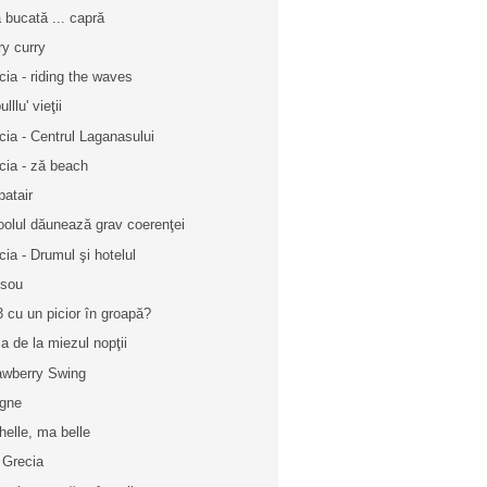
 bucată ... capră
ry curry
cia - riding the waves
ulllu' vieţii
cia - Centrul Laganasului
cia - ză beach
patair
oolul dăunează grav coerenţei
cia - Drumul şi hotelul
sou
 cu un picior în groapă?
a de la miezul nopţii
awberry Swing
igne
helle, ma belle
 Grecia