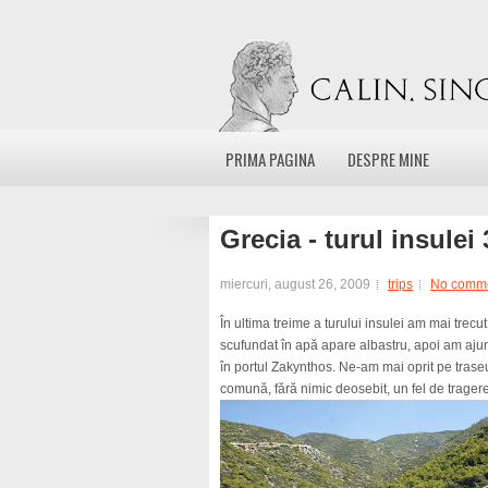
PRIMA PAGINA
DESPRE MINE
Grecia - turul insulei 
miercuri, august 26, 2009
trips
No comm
În ultima treime a turului insulei am mai trecu
scufundat în apă apare albastru, apoi am ajuns
în portul Zakynthos. Ne-am mai oprit pe trase
comună, fără nimic deosebit, un fel de trager