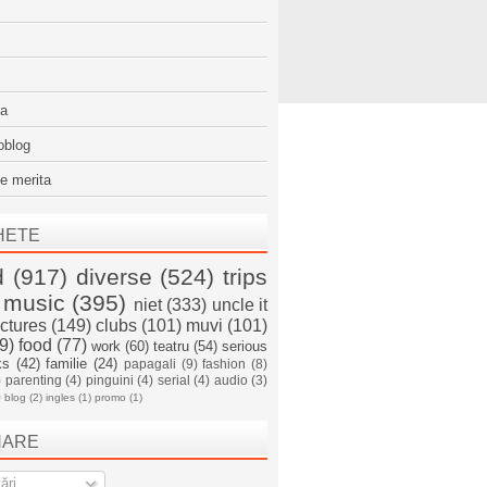
sa
oblog
e merita
HETE
d
(917)
diverse
(524)
trips
music
(395)
niet
(333)
uncle it
ictures
(149)
clubs
(101)
muvi
(101)
9)
food
(77)
work
(60)
teatru
(54)
serious
ks
(42)
familie
(24)
papagali
(9)
fashion
(8)
)
parenting
(4)
pinguini
(4)
serial
(4)
audio
(3)
)
blog
(2)
ingles
(1)
promo
(1)
NARE
ări