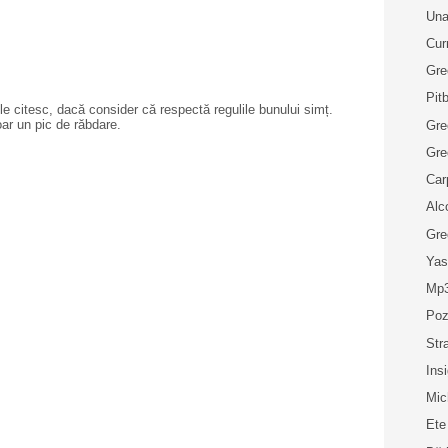
Una
Cur
Gre
Pitb
e citesc, dacă consider că respectă regulile bunului simț.
oar un pic de răbdare.
Gre
Gre
Car
Alc
Gre
Yas
Mp3
Poz
Str
Ins
Mic
Ete