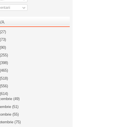
ntarii
VA
(27)
(73)
(90)
(255)
(398)
(465)
(518)
(556)
(614)
cembrie
(49)
iembrie
(51)
tombrie
(55)
ptembrie
(75)