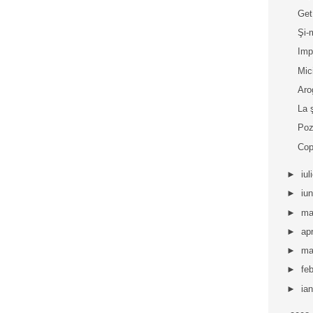
Get
Şi-
Imp
Mic
Aro
La 
Poz
Cop
►
iul
►
iu
►
ma
►
apr
►
ma
►
fe
►
ia