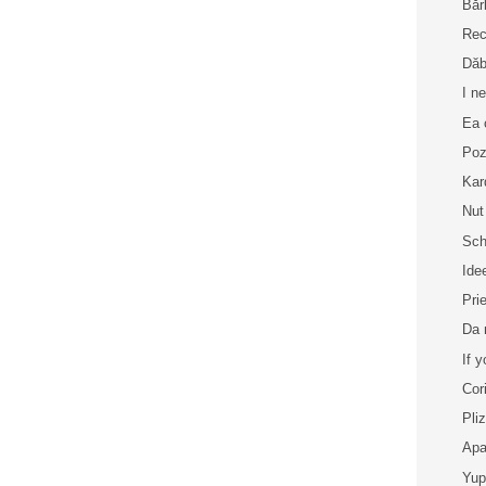
Băr
Rec
Dăb
I n
Ea 
Poz
Kar
Nut
Sch
Ide
Pri
Da 
If 
Cor
Pli
Apa
Yup