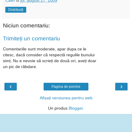
Calin
la
joi, august 27, 2009
Distribuiți
Niciun comentariu:
Trimiteți un comentariu
Comentariile sunt moderate, apar dupa ce le
citesc, dacă consider că respectă regulile bunului
simț. Nu e nevoie să scrieți de două ori, aveți doar
un pic de răbdare.
‹
›
Pagina de pornire
Afișați versiunea pentru web
Un produs
Blogger
.