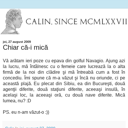
joi, 27 august 2009
Chiar că-i mică
Vă arătam ieri poze cu epava din golful Navagio. Ajung azi
la lucru, mă întâlnesc cu o femeie care lucrează la o alta
firmă de la noi din clădire şi mă întreabă cum a fost în
concediu. Îmi spune că m-a văzut şi încă nu oriunde, ci pe
această plajă. Eu plecat din Sibiu, ea din Bucureşti, două
agenţii diferite, două staţiuni diferite, aceeaşi insulă, în
acelaşi loc, la aceeaşi oră, cu două nave diferite. Mică
lumea, nu? :D
PS. eu n-am văzut-o :))