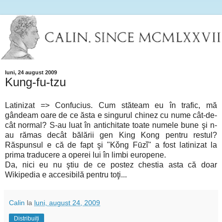
luni, 24 august 2009
Kung-fu-tzu
Latinizat => Confucius. Cum stăteam eu în trafic, mă
gândeam oare de ce ăsta e singurul chinez cu nume cât-de-
cât normal? S-au luat în antichitate toate numele bune şi n-
au rămas decât bălării gen King Kong pentru restul?
Răspunsul e că de fapt şi "Kǒng Fūzǐ" a fost latinizat la
prima traducere a operei lui în limbi europene.
Da, nici eu nu ştiu de ce postez chestia asta că doar
Wikipedia e accesibilă pentru toţi...
Calin
la
luni, august 24, 2009
Distribuiți