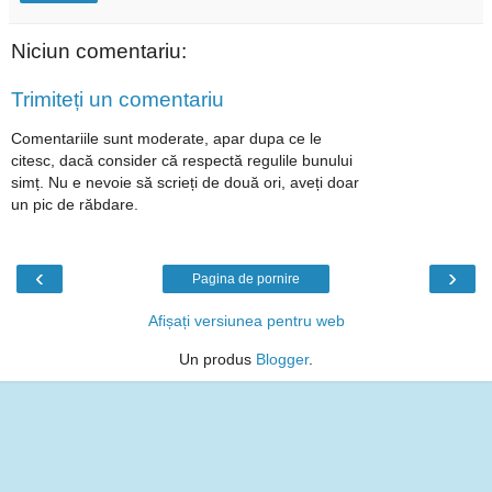
Niciun comentariu:
Trimiteți un comentariu
Comentariile sunt moderate, apar dupa ce le
citesc, dacă consider că respectă regulile bunului
simț. Nu e nevoie să scrieți de două ori, aveți doar
un pic de răbdare.
‹
›
Pagina de pornire
Afișați versiunea pentru web
Un produs
Blogger
.