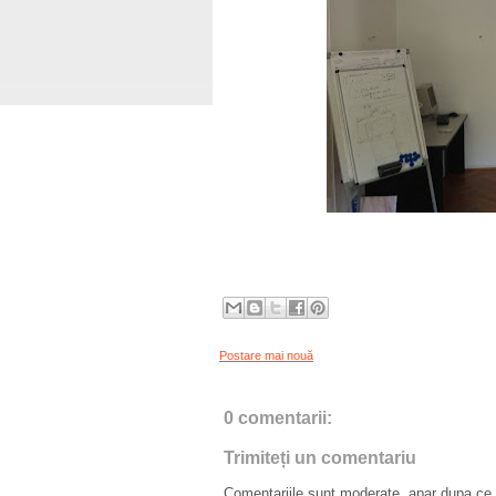
Postare mai nouă
0 comentarii:
Trimiteți un comentariu
Comentariile sunt moderate, apar dupa ce l