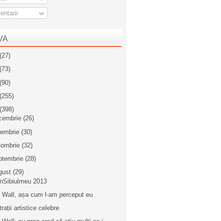
ntarii
VA
(27)
(73)
(90)
(255)
(398)
cembrie
(26)
iembrie
(30)
tombrie
(32)
ptembrie
(28)
gust
(29)
inSibiulmeu 2013
 Wall, așa cum l-am perceput eu
trații artistice celebre