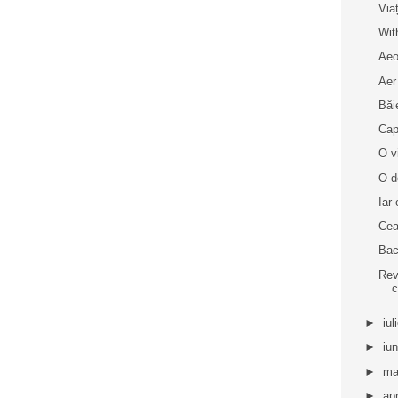
Via
Wit
Aeo
Aer
Băi
Cap
O v
O d
Iar
Cea
Bac
Rev
c
►
iul
►
iu
►
ma
►
apr