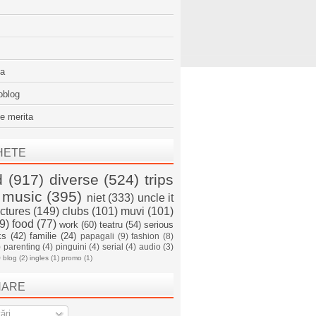
sa
oblog
e merita
HETE
d
(917)
diverse
(524)
trips
music
(395)
niet
(333)
uncle it
ictures
(149)
clubs
(101)
muvi
(101)
9)
food
(77)
work
(60)
teatru
(54)
serious
ks
(42)
familie
(24)
papagali
(9)
fashion
(8)
)
parenting
(4)
pinguini
(4)
serial
(4)
audio
(3)
)
blog
(2)
ingles
(1)
promo
(1)
NARE
ări