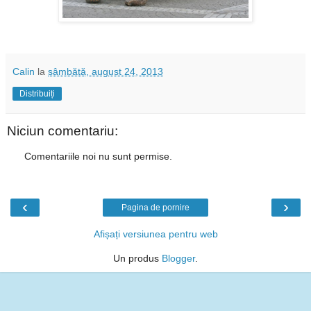
Calin
la
sâmbătă, august 24, 2013
Distribuiți
Niciun comentariu:
Comentariile noi nu sunt permise.
‹
›
Pagina de pornire
Afișați versiunea pentru web
Un produs
Blogger
.