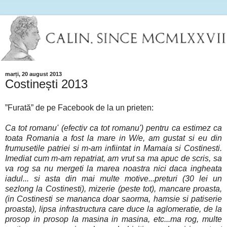
marți, 20 august 2013
Costinești 2013
”Furată” de pe Facebook de la un prieten:
Ca tot romanu' (efectiv ca tot romanu') pentru ca estimez ca
toata Romania a fost la mare in W/e, am gustat si eu din
frumusetile patriei si m-am infiintat in Mamaia si Costinesti.
Imediat cum m-am repatriat, am vrut sa ma apuc de scris, sa
va rog sa nu mergeti la marea noastra nici daca ingheata
iadul... si asta din mai multe motive...preturi (30 lei un
sezlong la Costinesti), mizerie (peste tot), mancare proasta,
(in Costinesti se mananca doar saorma, hamsie si patiserie
proasta), lipsa infrastructura care duce la aglomeratie, de la
prosop in prosop la masina in masina, etc...ma rog, multe