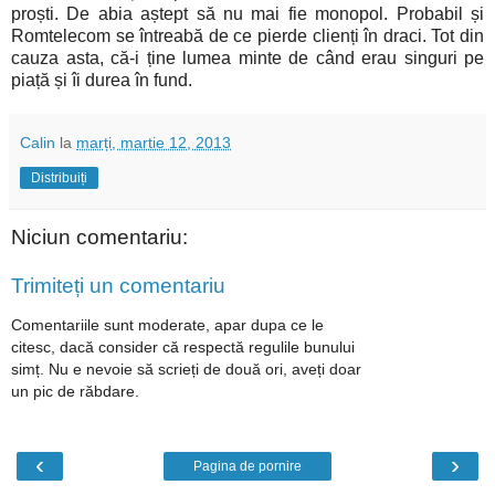
proști. De abia aștept să nu mai fie monopol. Probabil și
Romtelecom se întreabă de ce pierde clienți în draci. Tot din
cauza asta, că-i ține lumea minte de când erau singuri pe
piață și îi durea în fund.
Calin
la
marți, martie 12, 2013
Distribuiți
Niciun comentariu:
Trimiteți un comentariu
Comentariile sunt moderate, apar dupa ce le
citesc, dacă consider că respectă regulile bunului
simț. Nu e nevoie să scrieți de două ori, aveți doar
un pic de răbdare.
‹
›
Pagina de pornire