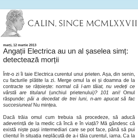
marți, 12 martie 2013
Angații Electrica au un al șaselea simț:
detectează morții
Într-o zi îi taie Electrica curentul unui prieten. Așa, din senin,
cu facturile plătite la zi. Merge omul la ei și doamna de la
contracte se rățoiește: n
ormal că l-am tăiat, nu vedeți ce
vârstă are titularul
(unchiul prietenului
)? 101 ani!
Omul
răspunde:
păi a decedat de trei luni, n-am apucat să fac
succesiunea!
Nu mințea.
Dacă trăia omul cum trebuia să procedeze, să aducă
adeverință de la medic că încă e în viață? Mă gândesc că
există niște pași intermediari care se pot face, până să pui
clientul în situația neplăcută de a-i tăia curentul, iarna. Ca la