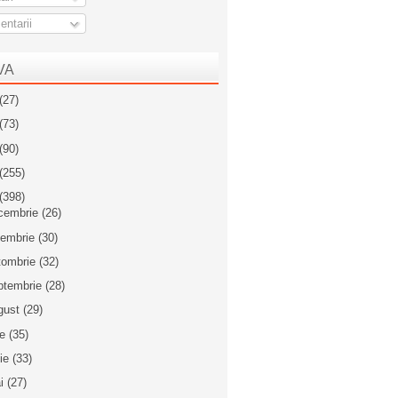
ntarii
VA
(27)
(73)
(90)
(255)
(398)
cembrie
(26)
iembrie
(30)
tombrie
(32)
ptembrie
(28)
gust
(29)
ie
(35)
nie
(33)
i
(27)