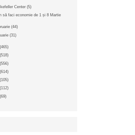
kefeller Center (5)
 să faci economie de 1 și 8 Martie
bruarie
(44)
nuarie
(31)
(465)
(518)
(556)
(614)
(105)
(112)
(69)