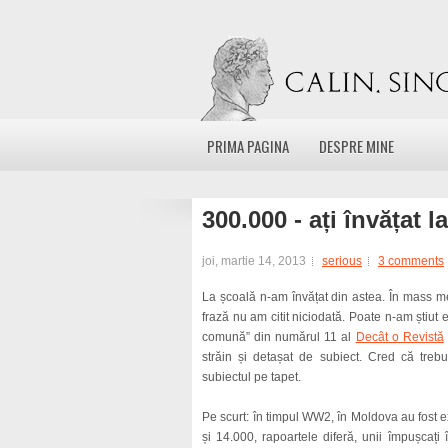
PRIMA PAGINA
DESPRE MINE
300.000 - ați învățat l
joi, martie 14, 2013
serious
3 comments
La școală n-am învățat din astea. În mass me
frază nu am citit niciodată. Poate n-am știut 
comună” din numărul 11 al
Decât o Revistă
străin și detașat de subiect. Cred că tre
subiectul pe tapet.
Pe scurt: în timpul WW2, în Moldova au fost 
și 14.000, rapoartele diferă, unii împușcați î