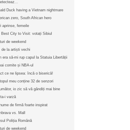
etecteaz...
ald Duck having a Vietnam nightmare
rican zero, South African hero
ri aprinse, femeile
 Best City to Visit: votați Sibiul
turi de weekend
 de la artiști vechi
 era să-mi rup capul la Statuia Libertății
ai comite și NBA-ul
ct ce ne lipsea: încă o biserică!
topul meu conține 32 de senzori
umător, io zic să vă gândiți mai bine
ta-i varză
nume de firmă foarte inspirat
brava vs. Mall
usul Poliția Română
turi de weekend