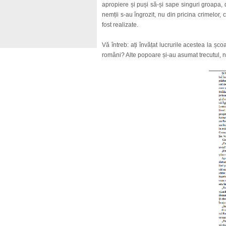
apropiere și puși să-și sape singuri groapa,
nemții s-au îngrozit, nu din pricina crimelor
fost realizate.
Vă întreb: ați învățat lucrurile acestea la șc
români? Alte popoare și-au asumat trecutul, noi