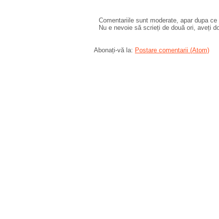
Comentariile sunt moderate, apar dupa ce l
Nu e nevoie să scrieți de două ori, aveți d
Abonați-vă la:
Postare comentarii (Atom)