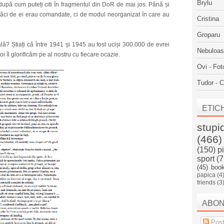
Brylu
 după cum puteți citi în fragmentul din DoR de mai jos. Până și
, căci de ei erau comandate, ci de modul neorganizat în care au
Cristina
Groparu
oală? Știați că între 1941 și 1945 au fost uciși 300.000 de evrei
Nebuloa
 îl glorificăm pe al nostru cu fiecare ocazie.
Ovi - Fot
Tudor - C
ETIC
stupi
(466)
(150)
p
sport
(7
(45)
boo
papica
(4
friends
(3
ABO
Post