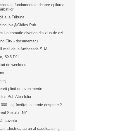
siderații fundamentale despre epilarea
ărbaților
ză a la Tribuna
ino live@Oldies Pub
sul automatic elvețian din ziua de azi
nd City - documentarul
il mail de la Ambasada SUA
lo, BX5 D2!
turi de weekend
any
erț
eară plină de evenimente
dies Pub Alba Iulia
.000 - ați învățat la istorie despre ei?
eul Sexului. NY
ât cuvinte
ații Electrica au un al șaselea simț: