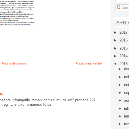
Come
ARHI
►
2017
►
2016
►
2015
►
2014
Pagina de pornire
Postare mai veche
▼
2013
►
de
►
no
►
oc
►
se
m.
ie despre infrangerile romanilor cu turcii de ex? probabil 2-3
►
au
ntregi ... e tipic romanesc totusi
►
iul
►
iu
►
ma