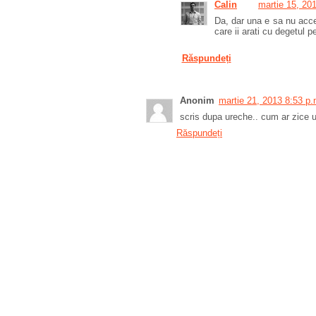
Calin
martie 15, 20
Da, dar una e sa nu accen
care ii arati cu degetul pe 
Răspundeți
Anonim
martie 21, 2013 8:53 p.
scris dupa ureche.. cum ar zice u
Răspundeți