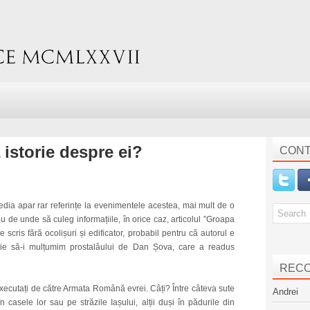
a istorie despre ei?
CONT
dia apar rar referințe la evenimentele acestea, mai mult de o
eu de unde să culeg informațiile, în orice caz, articolul ”Groapa
e scris fără ocolișuri și edificator, probabil pentru că autorul e
buie să-i mulțumim prostalăului de Dan Șova, care a readus
REC
executați de către Armata Română evrei. Câți? Între câteva sute
Andrei
n casele lor sau pe străzile Iașului, alții duși în pădurile din