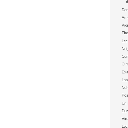
d
Don
Ame
Vio
The
Lec
Noi,
Cum
O m
Exa
Lap
Nef
Poș
Un 
Dum
Vir
Lec