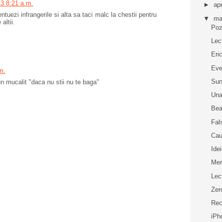
13 8:21 a.m.
►
apr
tuezi infrangerile si alta sa taci malc la chestii pentru
▼
ma
altii.
Pozi
Lec
Eri
Eve
m.
Su
n mucalit "daca nu stii nu te baga"
Una
Bea
Fal
Cau
Idei
Mer
Lec
Zer
Rec
iPh