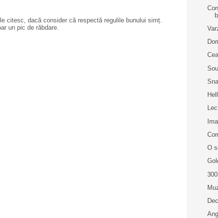
Con
b
e citesc, dacă consider că respectă regulile bunului simț.
oar un pic de răbdare.
Var
Dom
Cea
Sou
Sna
Hel
Lec
Im
Com
O s
Gol
300
Muz
Dec
Ang