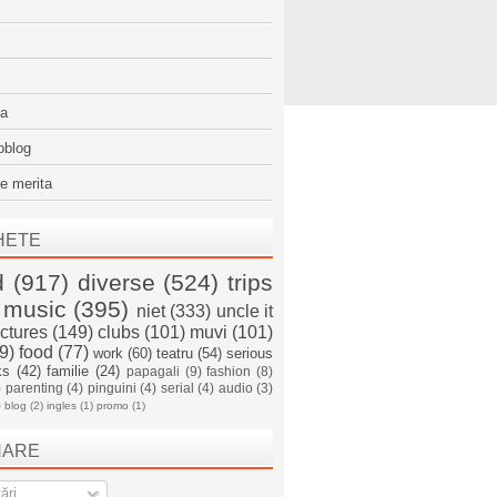
sa
oblog
e merita
HETE
d
(917)
diverse
(524)
trips
music
(395)
niet
(333)
uncle it
ictures
(149)
clubs
(101)
muvi
(101)
9)
food
(77)
work
(60)
teatru
(54)
serious
ks
(42)
familie
(24)
papagali
(9)
fashion
(8)
)
parenting
(4)
pinguini
(4)
serial
(4)
audio
(3)
)
blog
(2)
ingles
(1)
promo
(1)
NARE
ări