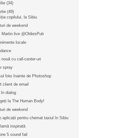
ilie
(34)
rtie
(49)
ția copilului, la Sibiu
turi de weekend
c Martin live @OldiesPub
nimente locale
ndance
 nouă cu call-center-uri
r spray
sul foto înainte de Photoshop
t client de email
 în dialog
geți la The Human Body!
turi de weekend
o aplicații pentru chemat taxiul în Sibiu
lamă inspirată
one 5 sound fail