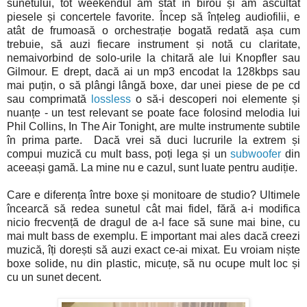
sunetului, tot weekendul am stat în birou și am ascultat
piesele și concertele favorite. Încep să înțeleg audiofilii, e
atât de frumoasă o orchestrație bogată redată așa cum
trebuie, să auzi fiecare instrument și notă cu claritate,
nemaivorbind de solo-urile la chitară ale lui Knopfler sau
Gilmour. E drept, dacă ai un mp3 encodat la 128kbps sau
mai puțin, o să plângi lângă boxe, dar unei piese de pe cd
sau comprimată
lossless
o să-i descoperi noi elemente și
nuanțe - un test relevant se poate face folosind melodia lui
Phil Collins, In The Air Tonight, are multe instrumente subtile
în prima parte. Dacă vrei să duci lucrurile la extrem și
compui muzică cu mult bass, poți lega și un
subwoofer
din
aceeași gamă. La mine nu e cazul, sunt luate pentru audiție.
Care e diferența între boxe și monitoare de studio? Ultimele
încearcă să redea sunetul cât mai fidel, fără a-i modifica
nicio frecvență de dragul de a-l face să sune mai bine, cu
mai mult bass de exemplu. E important mai ales dacă creezi
muzică, îți dorești să auzi exact ce-ai mixat. Eu vroiam niște
boxe solide, nu din plastic, micuțe, să nu ocupe mult loc și
cu un sunet decent.