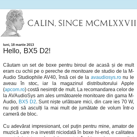
luni, 18 martie 2013
Hello, BX5 D2!
Căutam un set de boxe pentru biroul de acasă și de mult
eram cu ochii pe o pereche de monitoare de studio de la M-
Audio Studiophile AV40, însă cei de la
avaudiosys.ro
nu le
aveau în stoc, iar la magazinul distribuitorului Apple
(
apcom.ro
) costă nesimțit de mult. La recomandarea celor de
la AVAudioSys am ales următoarele monitoare din gama M-
Audio,
BX5 D2
. Sunt niște urlătoare mici, din care ies 70 W,
nu poți să asculți la mai mult de jumătate de volum într-o
cameră de bloc.
Cu adevărat impresionant, cel puțin pentru mine, amator de
muzică care n-a investit niciodată în boxe hi-end, e calitatea