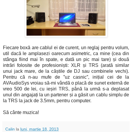
Fiecare boxă are cablul ei de curent, un reglaj pentru volum,
util dacă le amplasezi oarecum asimetric, ca mine (cea din
stânga fiind mai în spate, e dată un pic mai tare) și două
intrări folosite de profesioniști: XLR și TRS (arată similar
unui jack mare, de la căștile de DJ sau combinele vechi).
Pentru că n-au mufe de ”uz casnic”, inițial cei de la
AVAudioSys vroiau să-mi vândă o placă de sunet externă de
vreo 500 de lei, cu ieșiri TRS, până la urmă s-a deplasat
unul din angajați la un partener și a găsit un cablu simplu de
la TRS la jack de 3.5mm, pentru computer.
Să cânte muzica!
Calin
la
luni, martie 18, 2013