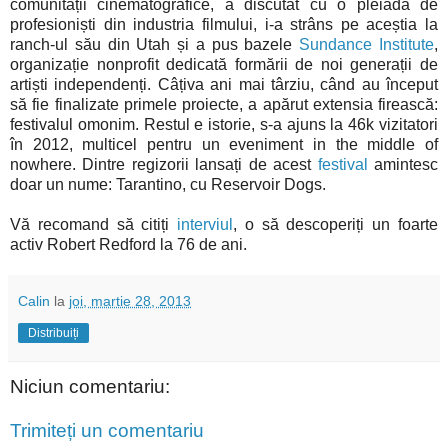
comunității cinematografice, a discutat cu o pleiadă de
profesioniști din industria filmului, i-a strâns pe aceștia la
ranch-ul său din Utah și a pus bazele
Sundance Institute
,
organizație nonprofit dedicată formării de noi generații de
artiști independenți. Câțiva ani mai târziu, când au început
să fie finalizate primele proiecte, a apărut extensia firească:
festivalul omonim. Restul e istorie, s-a ajuns la 46k vizitatori
în 2012, multicel pentru un eveniment in the middle of
nowhere. Dintre regizorii lansați de acest
festival
amintesc
doar un nume: Tarantino, cu Reservoir Dogs.
Vă recomand să citiți
interviul
, o să descoperiți un foarte
activ Robert Redford la 76 de ani.
Calin
la
joi, martie 28, 2013
Distribuiți
Niciun comentariu:
Trimiteți un comentariu