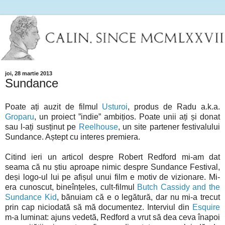
joi, 28 martie 2013
Sundance
Poate ați auzit de filmul
Usturoi
, produs de Radu a.k.a.
Groparu
, un proiect ”indie” ambițios. Poate unii ați și donat
sau l-ați susținut pe
Reelhouse
, un site partener festivalului
Sundance. Aștept cu interes premiera.
Citind ieri un articol despre Robert Redford mi-am dat
seama că nu știu aproape nimic despre Sundance Festival,
deși logo-ul lui pe afișul unui film e motiv de vizionare. Mi-
era cunoscut, bineînțeles, cult-filmul
Butch Cassidy and the
Sundance Kid
, bănuiam că e o legătură, dar nu mi-a trecut
prin cap niciodată să mă documentez. Interviul din
Esquire
m-a luminat: ajuns vedetă, Redford a vrut să dea ceva înapoi