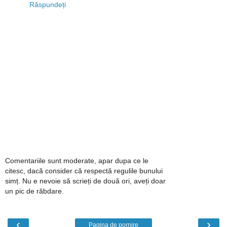
Răspundeți
Comentariile sunt moderate, apar dupa ce le
citesc, dacă consider că respectă regulile bunului
simț. Nu e nevoie să scrieți de două ori, aveți doar
un pic de răbdare.
‹
›
Pagina de pornire