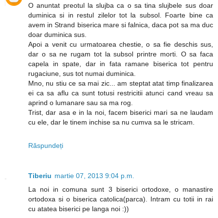
O anuntat preotul la slujba ca o sa tina slujbele sus doar
duminica si in restul zilelor tot la subsol. Foarte bine ca
avem in Strand biserica mare si falnica, daca pot sa ma duc
doar duminica sus.
Apoi a venit cu urmatoarea chestie, o sa fie deschis sus,
dar o sa ne rugam tot la subsol printre morti. O sa faca
capela in spate, dar in fata ramane biserica tot pentru
rugaciune, sus tot numai duminica.
Mno, nu stiu ce sa mai zic... am steptat atat timp finalizarea
ei ca sa aflu ca sunt totusi restricitii atunci cand vreau sa
aprind o lumanare sau sa ma rog.
Trist, dar asa e in la noi, facem biserici mari sa ne laudam
cu ele, dar le tinem inchise sa nu cumva sa le stricam.
Răspundeți
Tiberiu
martie 07, 2013 9:04 p.m.
La noi in comuna sunt 3 biserici ortodoxe, o manastire
ortodoxa si o biserica catolica(parca). Intram cu totii in rai
cu atatea biserici pe langa noi :))