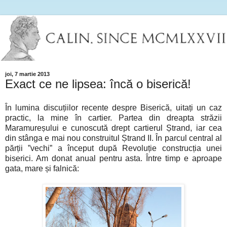
joi, 7 martie 2013
Exact ce ne lipsea: încă o biserică!
În lumina discuțiilor recente despre Biserică, uitați un caz
practic, la mine în cartier. Partea din dreapta străzii
Maramureșului e cunoscută drept cartierul Ștrand, iar cea
din stânga e mai nou construitul Ștrand II. În parcul central al
părții ”vechi” a început după Revoluție construcția unei
biserici. Am donat anual pentru asta. Între timp e aproape
gata, mare și falnică: