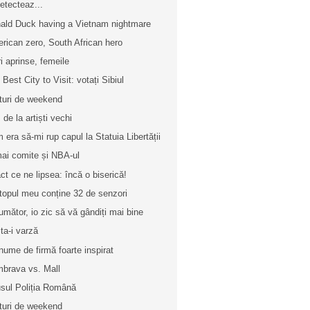
etecteaz...
ald Duck having a Vietnam nightmare
rican zero, South African hero
ri aprinse, femeile
 Best City to Visit: votați Sibiul
turi de weekend
 de la artiști vechi
 era să-mi rup capul la Statuia Libertății
ai comite și NBA-ul
ct ce ne lipsea: încă o biserică!
topul meu conține 32 de senzori
umător, io zic să vă gândiți mai bine
ta-i varză
nume de firmă foarte inspirat
brava vs. Mall
usul Poliția Română
turi de weekend