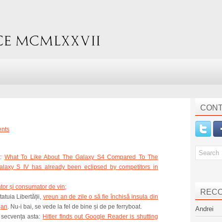
CONT
nts
V:
What To Like About The Galaxy S4 Compared To The
laxy S IV has already been eclipsed by competitors in
tor și consumator de vin;
REC
tatuia Libertății,
vreun an de zile o să fie închisă insula din
gan
. Nu-i bai, se vede la fel de bine și de pe ferryboat.
Andrei
 secvența asta:
Hitler finds out Google Reader is shutting