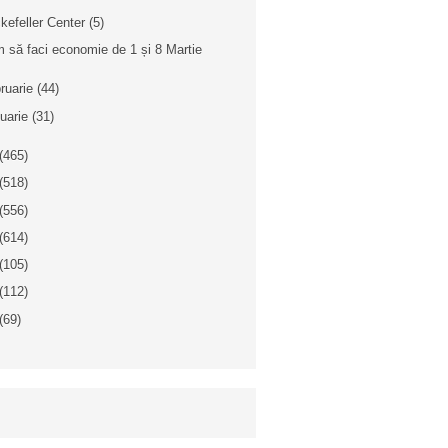
kefeller Center (5)
 să faci economie de 1 și 8 Martie
bruarie
(44)
nuarie
(31)
(465)
(518)
(556)
(614)
(105)
(112)
(69)