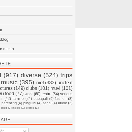
sa
oblog
e merita
HETE
d
(917)
diverse
(524)
trips
music
(395)
niet
(333)
uncle it
ictures
(149)
clubs
(101)
muvi
(101)
9)
food
(77)
work
(60)
teatru
(54)
serious
ks
(42)
familie
(24)
papagali
(9)
fashion
(8)
)
parenting
(4)
pinguini
(4)
serial
(4)
audio
(3)
)
blog
(2)
ingles
(1)
promo
(1)
NARE
ări