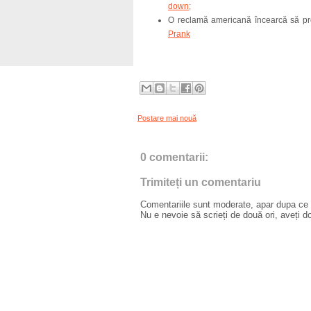
down;
O reclamă americană încearcă să pr
Prank
Postare mai nouă
0 comentarii:
Trimiteți un comentariu
Comentariile sunt moderate, apar dupa ce l
Nu e nevoie să scrieți de două ori, aveți d