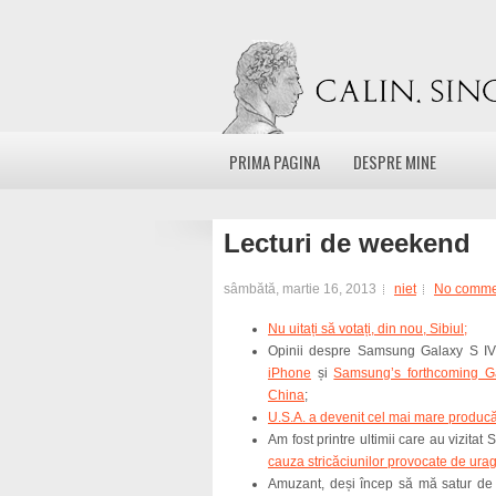
PRIMA PAGINA
DESPRE MINE
Lecturi de weekend
sâmbătă, martie 16, 2013
niet
No comme
Nu uitați să votați, din nou, Sibiul;
Opinii despre Samsung Galaxy S I
iPhone
și
Samsung’s forthcoming Ga
China
;
U.S.A. a devenit cel mai mare producă
Am fost printre ultimii care au vizitat S
cauza stricăciunilor provocate de ura
Amuzant, deși încep să mă satur de