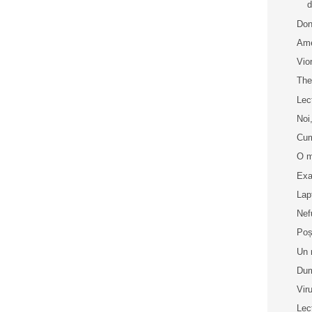
d
Don
Ame
Vio
The
Lec
Noi,
Cum
O m
Exa
Lap
Nef
Poș
Un 
Dum
Vir
Lec