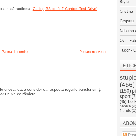
Brylu
ostească audiența:
Calling BS on Jeff Gordon 'Test Drive'
Cristina
Groparu
Nebuloa
Ovi - Fot
Tudor - C
Pagina de pornire
Postare mai veche
ETIC
stupi
(466)
e citesc, dacă consider că respectă regulile bunului simț.
(150)
p
oar un pic de răbdare.
sport
(7
(45)
boo
papica
(4
friends
(3
ABO
Post