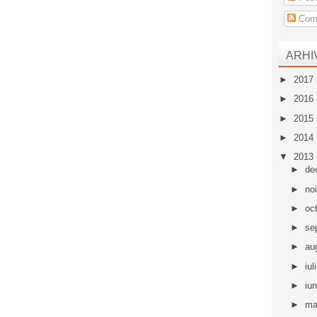
Come
ARHI
►
2017
►
2016
►
2015
►
2014
▼
2013
►
de
►
no
►
oc
►
se
►
au
►
iul
►
iu
►
ma