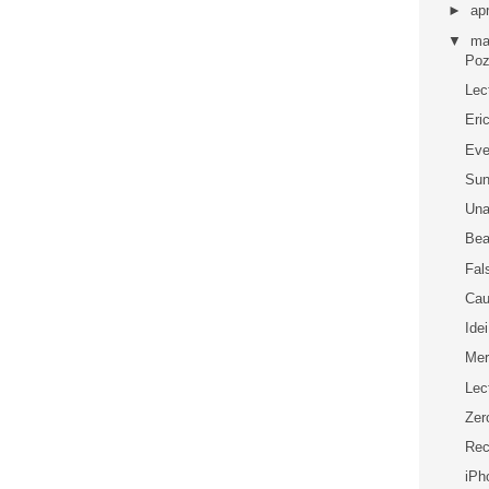
►
apr
▼
ma
Pozi
Lec
Eri
Eve
Su
Una
Bea
Fal
Cau
Idei
Mer
Lec
Zer
Rec
iPh