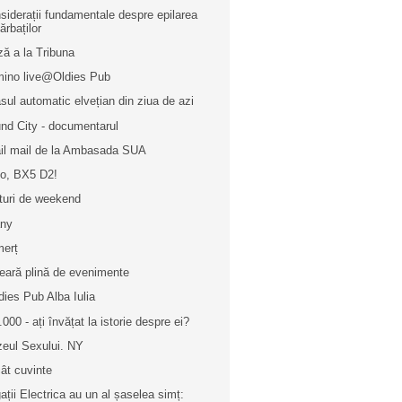
siderații fundamentale despre epilarea
ărbaților
ză a la Tribuna
ino live@Oldies Pub
sul automatic elvețian din ziua de azi
nd City - documentarul
il mail de la Ambasada SUA
lo, BX5 D2!
turi de weekend
any
erț
eară plină de evenimente
dies Pub Alba Iulia
.000 - ați învățat la istorie despre ei?
eul Sexului. NY
ât cuvinte
ații Electrica au un al șaselea simț: