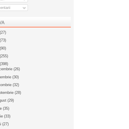
ntarii
VA
(27)
(73)
(90)
(255)
(398)
cembrie
(26)
iembrie
(30)
tombrie
(32)
ptembrie
(28)
gust
(29)
ie
(35)
nie
(33)
i
(27)