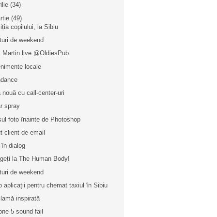
ilie
(34)
rtie
(49)
ția copilului, la Sibiu
turi de weekend
c Martin live @OldiesPub
nimente locale
ndance
 nouă cu call-center-uri
r spray
sul foto înainte de Photoshop
t client de email
 în dialog
geți la The Human Body!
turi de weekend
o aplicații pentru chemat taxiul în Sibiu
lamă inspirată
one 5 sound fail