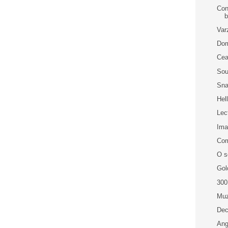
Con
b
Var
Dom
Cea
Sou
Sna
Hel
Lec
Im
Com
O s
Gol
300
Muz
Dec
Ang