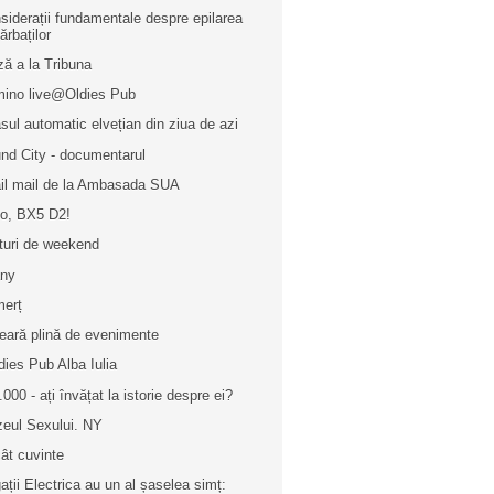
siderații fundamentale despre epilarea
ărbaților
ză a la Tribuna
ino live@Oldies Pub
sul automatic elvețian din ziua de azi
nd City - documentarul
il mail de la Ambasada SUA
lo, BX5 D2!
turi de weekend
any
erț
eară plină de evenimente
dies Pub Alba Iulia
.000 - ați învățat la istorie despre ei?
eul Sexului. NY
ât cuvinte
ații Electrica au un al șaselea simț: