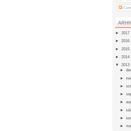
Come
ARHI
►
2017
►
2016
►
2015
►
2014
▼
2013
►
de
►
no
►
oc
►
se
►
au
►
iul
►
iu
►
ma