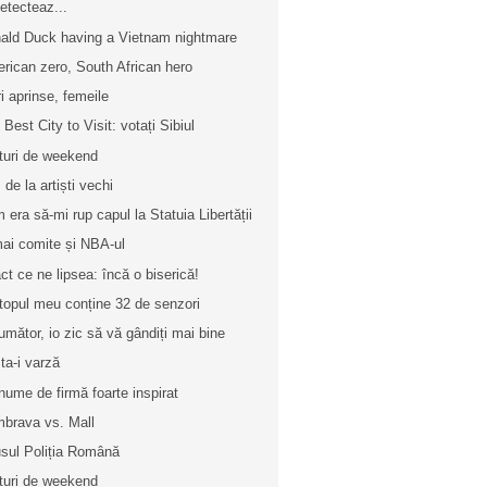
etecteaz...
ald Duck having a Vietnam nightmare
rican zero, South African hero
ri aprinse, femeile
 Best City to Visit: votați Sibiul
turi de weekend
 de la artiști vechi
 era să-mi rup capul la Statuia Libertății
ai comite și NBA-ul
ct ce ne lipsea: încă o biserică!
topul meu conține 32 de senzori
umător, io zic să vă gândiți mai bine
ta-i varză
nume de firmă foarte inspirat
brava vs. Mall
usul Poliția Română
turi de weekend