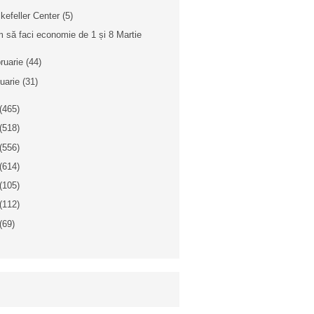
kefeller Center (5)
 să faci economie de 1 și 8 Martie
bruarie
(44)
nuarie
(31)
(465)
(518)
(556)
(614)
(105)
(112)
(69)