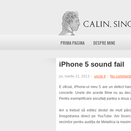
PRIMA PAGINA
DESPRE MINE
iPhone 5 sound fail
joi, martie 21, 2013
uncle it
No comment
E oficial, iPhone-ul meu 5 are un defect har
concerte. Unele din aceste filme nu au decât
Pentru exemplificare ascultați partea a doua a
Ieri a trebuit să editez destul de mult pân
înregistrarea direct pe YouTube. Am încer
vecinilor pentru audiția de Metallica la maxim