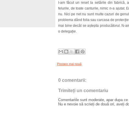
I-am făcut un reset la setările din fabrică, 
felurile, de toate canturile, nimic n-a ajutat.
nu. Nici pe net nu sunt multe cazuri de genu
problema dând folia sau carcasa de protecție 
mai bine decât se aștepta producătorul. N-am 
o delegație.
Postare mai nouă
0 comentarii:
Trimiteți un comentariu
Comentariile sunt moderate, apar dupa ce l
Nu e nevoie să scrieți de două ori, aveți d