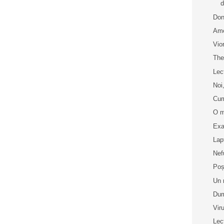
d
Don
Ame
Vio
The
Lec
Noi,
Cum
O m
Exa
Lap
Nef
Poș
Un 
Dum
Vir
Lec