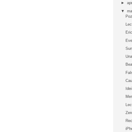
►
apr
▼
ma
Pozi
Lec
Eri
Eve
Su
Una
Bea
Fal
Cau
Idei
Mer
Lec
Zer
Rec
iPh