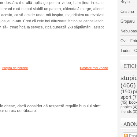
Brylu
am descărcat o altă aplicație pentru video, l-am ținut în toate
 Enervant e că nu pot stabili un pattern, câteodată merge, alteori
Cristina
l acesta, ca să am de unde mă inspira, majoritatea au rezolvat
jos; eu n-am. Cred că cele trei difuzoare fac noise cancellation
Groparu
să-l trimit încă la service, cică durează 2-3 săptămâni, aștept
Nebuloa
Ovi - Fot
Tudor - C
ETIC
Pagina de pornire
Postare mai veche
stupi
(466)
(150)
p
sport
(7
(45)
boo
e citesc, dacă consider că respectă regulile bunului simț.
papica
(4
oar un pic de răbdare.
friends
(3
ABO
Post