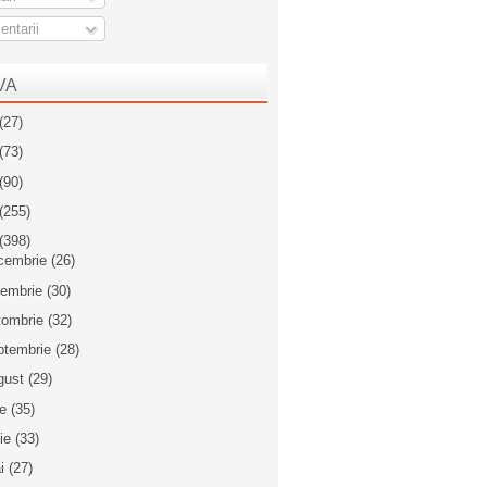
ntarii
VA
(27)
(73)
(90)
(255)
(398)
cembrie
(26)
iembrie
(30)
tombrie
(32)
ptembrie
(28)
gust
(29)
ie
(35)
nie
(33)
i
(27)