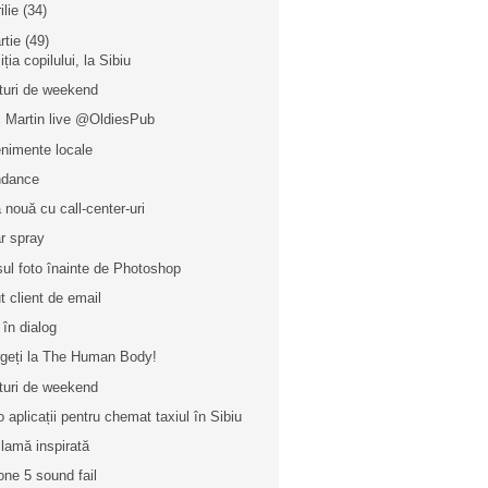
ilie
(34)
rtie
(49)
ția copilului, la Sibiu
turi de weekend
c Martin live @OldiesPub
nimente locale
ndance
 nouă cu call-center-uri
r spray
sul foto înainte de Photoshop
t client de email
 în dialog
geți la The Human Body!
turi de weekend
o aplicații pentru chemat taxiul în Sibiu
lamă inspirată
one 5 sound fail