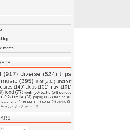
sa
oblog
e merita
HETE
d
(917)
diverse
(524)
trips
music
(395)
niet
(333)
uncle it
ictures
(149)
clubs
(101)
muvi
(101)
9)
food
(77)
work
(60)
teatru
(54)
serious
ks
(42)
familie
(24)
papagali
(9)
fashion
(8)
)
parenting
(4)
pinguini
(4)
serial
(4)
audio
(3)
)
blog
(2)
ingles
(1)
promo
(1)
NARE
ări