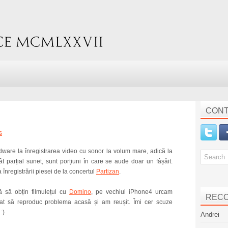
CONT
s
dware la înregistrarea video cu sonor la volum mare, adică la
 parțial sunet, sunt porțiuni în care se aude doar un fâșâit.
 înregistrării piesei de la concertul
Partizan
.
ă să obțin filmulețul cu
Domino
, pe vechiul iPhone4 urcam
REC
cat să reproduc problema acasă și am reușit. Îmi cer scuze
 :)
Andrei