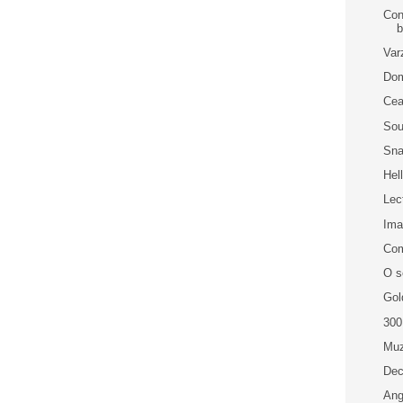
Con
b
Var
Dom
Cea
Sou
Sna
Hel
Lec
Im
Com
O s
Gol
300
Muz
Dec
Ang