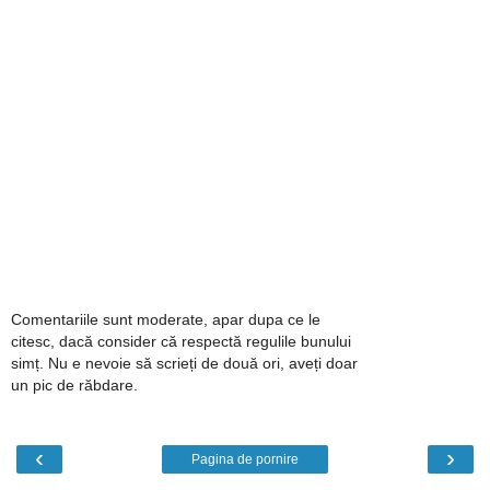
Comentariile sunt moderate, apar dupa ce le
citesc, dacă consider că respectă regulile bunului
simț. Nu e nevoie să scrieți de două ori, aveți doar
un pic de răbdare.
‹
›
Pagina de pornire