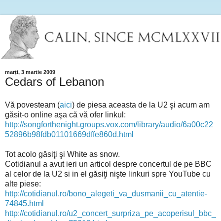
marți, 3 martie 2009
Cedars of Lebanon
Vă povesteam (
aici
) de piesa aceasta de la U2 şi acum am
găsit-o online aşa că vă ofer linkul:
http://songforthenight.groups.vox.com/library/audio/6a00c22
52896b98fdb01101669dffe860d.html
Tot acolo găsiţi şi White as snow.
Cotidianul a avut ieri un articol despre concertul de pe BBC
al celor de la U2 si in el găsiţi nişte linkuri spre YouTube cu
alte piese:
http://cotidianul.ro/bono_alegeti_va_dusmanii_cu_atentie-
74845.html
http://cotidianul.ro/u2_concert_surpriza_pe_acoperisul_bbc_