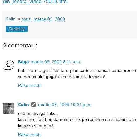
din_londra_video-75018.html
Calin
la
marți, martie 03, 2009
Distribuiți
2 comentarii:
Băgă
martie 03, 2009 8:11 p.m.
bah, nu merge linku' tau. plus ca te-o mancat cu espresso
si te-o umplut gugalu' cu reclame la lavazza!
Răspundeți
Calin
martie 03, 2009 10:04 p.m.
mie-mi merge linkul.
lasa bre, nu-i bai, da numa click pe reclame ca si banii de la
lavazza sunt buni!
Răspundeți