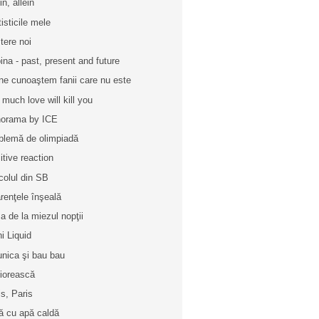
in, allein
tisticile mele
tere noi
ina - past, present and future
ne cunoaştem fanii care nu este
 much love will kill you
orama by ICE
blemă de olimpiadă
itive reaction
icolul din SB
renţele înşeală
a de la miezul nopţii
ni Liquid
unica şi bau bau
iorească
is, Paris
ă cu apă caldă