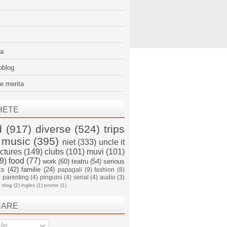
sa
oblog
e merita
HETE
d
(917)
diverse
(524)
trips
music
(395)
niet
(333)
uncle it
ictures
(149)
clubs
(101)
muvi
(101)
9)
food
(77)
work
(60)
teatru
(54)
serious
ks
(42)
familie
(24)
papagali
(9)
fashion
(8)
)
parenting
(4)
pinguini
(4)
serial
(4)
audio
(3)
)
blog
(2)
ingles
(1)
promo
(1)
NARE
ări