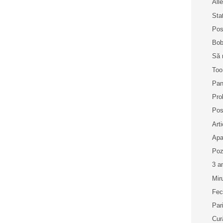
Alle
Sta
Pos
Bob
Să 
Too
Pan
Pro
Pos
Art
Apa
Poz
3 a
Mir
Fec
Par
Cur