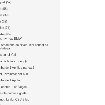
gust
(57)
ie
(58)
nie
(39)
i
(62)
ilie
(71)
rtie
(65)
et my new BMW
i smântână ca Nivea, nici bonsai ca
rhideea
area lui Yeti
a de la miezul nopţii
ba de 1 Aprilie / partea 2
r, involuntar dar bun
ba de 1 Aprilie
y center - Las Vegas
burile patriei e goale
mea fanilor CSU Sibiu