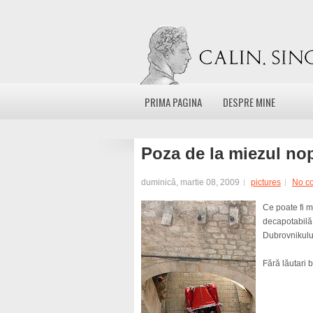
PRIMA PAGINA
DESPRE MINE
Poza de la miezul nop
duminică, martie 08, 2009
pictures
No c
Ce poate fi m
decapotabilă ş
Dubrovnikulu
Fără lăutari b