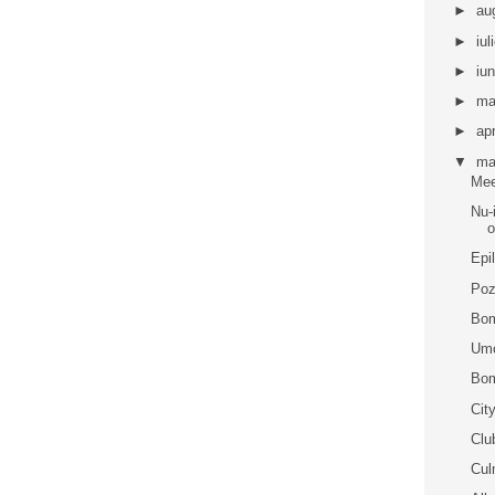
►
au
►
iul
►
iu
►
ma
►
apr
▼
ma
Me
Nu-
o
Epil
Poz
Bom
Umo
Bom
Cit
Clu
Cul