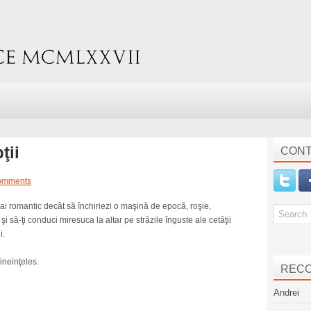
ţii
CONT
omments
ai romantic decât să închiriezi o maşină de epocă, roşie,
i să-ţi conduci miresuca la altar pe străzile înguste ale cetăţii
i.
ineinţeles.
REC
Andrei