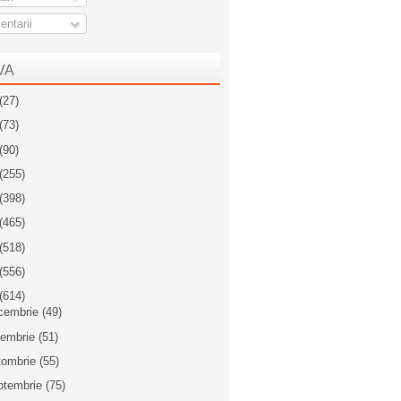
ntarii
VA
(27)
(73)
(90)
(255)
(398)
(465)
(518)
(556)
(614)
cembrie
(49)
iembrie
(51)
tombrie
(55)
ptembrie
(75)