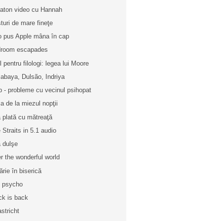
aton video cu Hannah
turi de mare fineţe
o pus Apple mâna în cap
room escapades
l pentru filologi: legea lui Moore
abaya, Dulsão, Indriya
p - probleme cu vecinul psihopat
a de la miezul nopţii
 plată cu mătreaţă
e Straits in 5.1 audio
ă dulşe
r the wonderful world
ărie în biserică
 psycho
ck is back
stricht