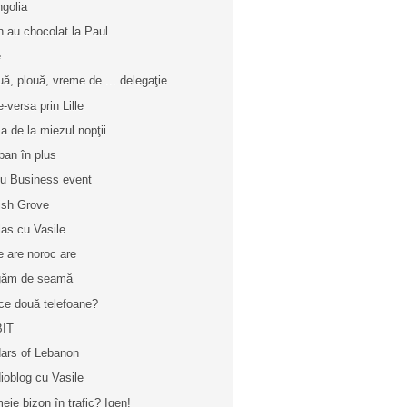
golia
n au chocolat la Paul
e
uă, plouă, vreme de ... delegaţie
e-versa prin Lille
a de la miezul nopţii
ban în plus
iu Business event
tish Grove
las cu Vasile
e are noroc are
găm de seamă
ce două telefoane?
BIT
ars of Lebanon
ioblog cu Vasile
eie bizon în trafic? Igen!