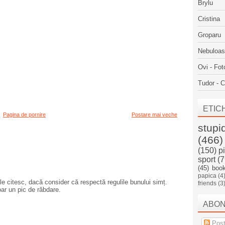
Brylu
Cristina
Groparu
Nebuloa
Ovi - Fot
Tudor - C
ETIC
Pagina de pornire
Postare mai veche
stupi
(466)
(150)
p
sport
(7
(45)
boo
papica
(4
e citesc, dacă consider că respectă regulile bunului simț.
friends
(3
oar un pic de răbdare.
ABO
Post