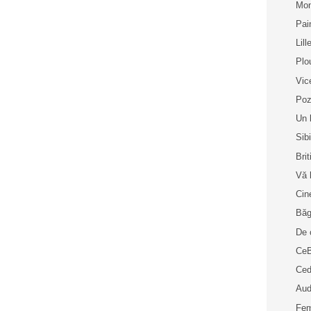
Mon
Pai
Lill
Plo
Vic
Poz
Un 
Sib
Bri
Vă 
Cin
Bă
De 
Ce
Ced
Aud
Fem