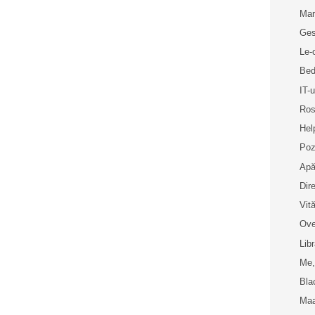
Mar
Ges
Le-
Bed
IT-u
Ros
Hel
Poz
Apă
Dir
Vit
Ove
Libr
Me,
Bla
Maa