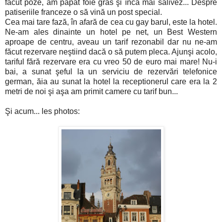
făcut poze, am păpat foie gras şi încă mai salivez... Despre
patiseriile franceze o să vină un post special.
Cea mai tare fază, în afară de cea cu gay barul, este la hotel.
Ne-am ales dinainte un hotel pe net, un Best Western
aproape de centru, aveau un tarif rezonabil dar nu ne-am
făcut rezervare neştiind dacă o să putem pleca. Ajunşi acolo,
tariful fără rezervare era cu vreo 50 de euro mai mare! Nu-i
bai, a sunat şeful la un serviciu de rezervări telefonice
german, ăia au sunat la hotel la receptionerul care era la 2
metri de noi şi aşa am primit camere cu tarif bun...
Şi acum... les photos: