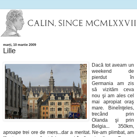
marți, 10 martie 2009
Lille
Dacă tot aveam un
weekend de
pierdut în
Germania am zis
să vizităm ceva
nou şi am ales cel
mai apropiat oraş
mare. Bineînţeles,
trecând prin
Olanda şi prin
Belgia... 350km,
aproape trei ore de mers...dar a meritat. Ne-am plimbat, am