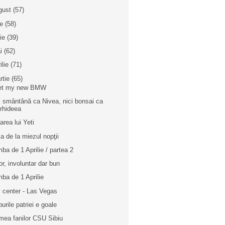
gust
(57)
ie
(58)
nie
(39)
i
(62)
ilie
(71)
rtie
(65)
et my new BMW
i smântână ca Nivea, nici bonsai ca
rhideea
area lui Yeti
a de la miezul nopţii
ba de 1 Aprilie / partea 2
r, involuntar dar bun
ba de 1 Aprilie
y center - Las Vegas
burile patriei e goale
mea fanilor CSU Sibiu