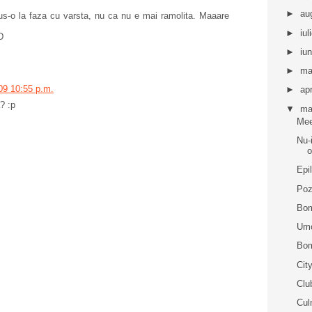
►
au
us-o la faza cu varsta, nu ca nu e mai ramolita. Maaare
►
iul
D
►
iu
►
ma
09 10:55 p.m.
►
apr
? :p
▼
ma
Me
Nu-
o
Epil
Poz
Bom
Umo
Bom
Cit
Clu
Cul