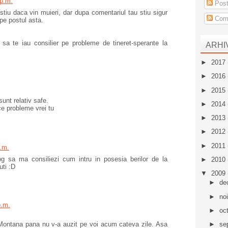
 p.m.
Post
 stiu daca vin muieri, dar dupa comentariul tau stiu sigur
Come
pe postul asta.
sa te iau consilier pe probleme de tineret-sperante la
ARHI
►
2017
►
2016
►
2015
unt relativ safe.
►
2014
ce probleme vrei tu
►
2013
►
2012
►
2011
p.m.
g sa ma consiliezi cum intru in posesia berilor de la
►
2010
uti :D
▼
2009
►
de
►
no
p.m.
►
oc
 Montana pana nu v-a auzit pe voi acum cateva zile. Asa
►
se