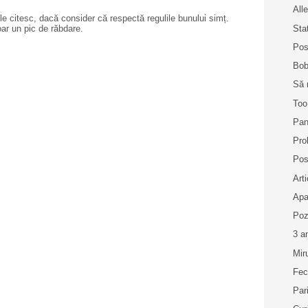
Alle
e citesc, dacă consider că respectă regulile bunului simț.
Sta
oar un pic de răbdare.
Pos
Bob
Să 
Too
Pan
Pro
Pos
Art
Apa
Poz
3 a
Mir
Fec
Par