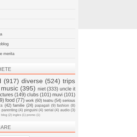
sa
oblog
e merita
HETE
d
(917)
diverse
(524)
trips
music
(395)
niet
(333)
uncle it
ictures
(149)
clubs
(101)
muvi
(101)
9)
food
(77)
work
(60)
teatru
(54)
serious
ks
(42)
familie
(24)
papagali
(9)
fashion
(8)
)
parenting
(4)
pinguini
(4)
serial
(4)
audio
(3)
)
blog
(2)
ingles
(1)
promo
(1)
NARE