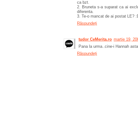
ca bzt.
2. Bruneta s-a suparat ca ai excl
diferenta.
3. Te-o mancat de ai postat LE? :
Răspundeți
tudor CeMerita.ro
martie 19, 20
Pana la urma..cine-i Hannah asta
Răspundeți