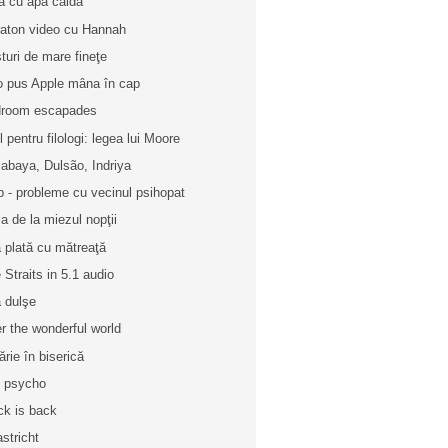
ă cu apă caldă
aton video cu Hannah
turi de mare fineţe
o pus Apple mâna în cap
room escapades
l pentru filologi: legea lui Moore
abaya, Dulsão, Indriya
p - probleme cu vecinul psihopat
a de la miezul nopţii
 plată cu mătreaţă
e Straits in 5.1 audio
ă dulşe
r the wonderful world
ărie în biserică
 psycho
ck is back
stricht