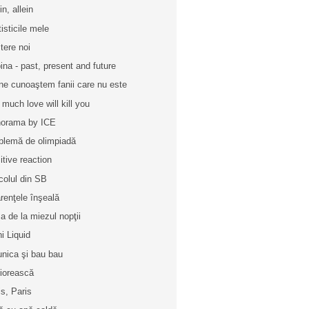
in, allein
tisticile mele
tere noi
ina - past, present and future
ne cunoaştem fanii care nu este
 much love will kill you
orama by ICE
blemă de olimpiadă
itive reaction
icolul din SB
renţele înşeală
a de la miezul nopţii
ni Liquid
unica şi bau bau
iorească
is, Paris