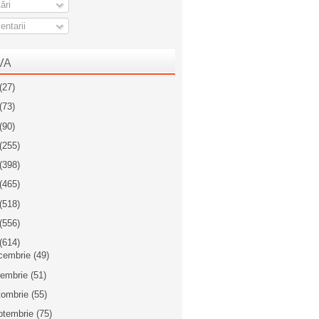
ări
ntarii
VA
(27)
(73)
(90)
(255)
(398)
(465)
(518)
(556)
(614)
cembrie
(49)
iembrie
(51)
tombrie
(55)
ptembrie
(75)