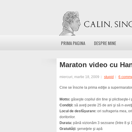
PRIMA PAGINA
DESPRE MINE
Maraton video cu Ha
miercuri, martie 18, 2009
stupid
6 comm
Cine se înscrie la prima ediţie a supermara
Motto:
găseşte copilul din tine şi plictiseşte-l
Condiţii:
să aveţi peste 25 de ani şi să n-aveţi
Locul de desfăşurare:
ori sufrageria mea, or
doritorilor.
Durata:
până vizionăm 3 sezoane (între 8 şi 
Gratuităţi:
şerveţele şi apă