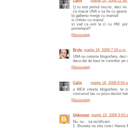
Calin
martie 18, 2009 12:56
1) tu esti primul inscris, deci nu
ca macar UNA o sa fie cu geana 
b) galbenu merge cu maroul/
si chilotu cu maioul
x) vad ca esti la zi cu HM. pot 
posterland?
Răspundeți
Brylu
martie 18, 2009 7:04 p.m.
UNA nu ceteste blogosfera, deci s
daca dai de baut te consiliez pe 
Răspundeți
Calin
martie 18, 2009 8:04 
a MEA citeste blogosfera. te ro
concursul tau cu poza dacilor bat
Răspundeți
Unknown
martie 19, 2009 9:03 
Nu, nu... sa rectificam.
1. Bruneta nu stia cine-i Hanna