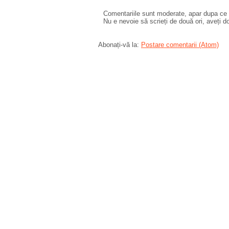
Comentariile sunt moderate, apar dupa ce l
Nu e nevoie să scrieți de două ori, aveți d
Abonați-vă la:
Postare comentarii (Atom)