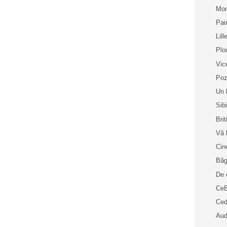
Mon
Pai
Lill
Plo
Vic
Poz
Un 
Sib
Bri
Vă 
Cin
Bă
De 
Ce
Ced
Aud