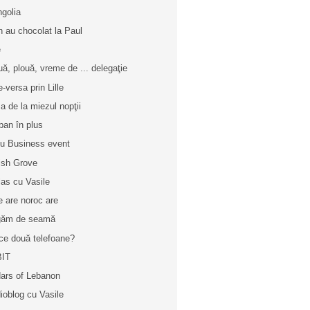
golia
n au chocolat la Paul
e
uă, plouă, vreme de ... delegaţie
e-versa prin Lille
a de la miezul nopţii
ban în plus
iu Business event
tish Grove
las cu Vasile
e are noroc are
găm de seamă
ce două telefoane?
BIT
ars of Lebanon
ioblog cu Vasile