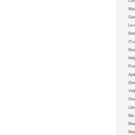
Cur
Mar
Ges
Le-
Bed
IT-u
Ros
Hel
Poz
Apă
Dir
Vit
Ove
Libr
Me,
Bla
Maa