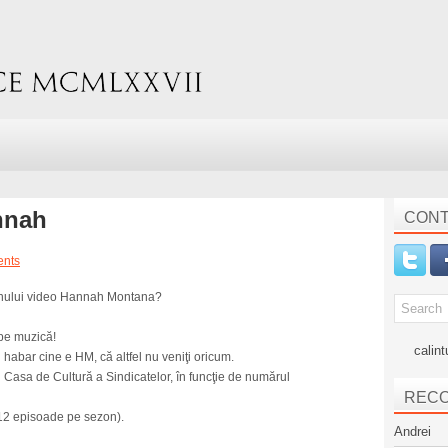
nnah
CONT
ents
tonului video Hannah Montana?
 pe muzică!
calint
 habar cine e HM, că altfel nu veniţi oricum.
i Casa de Cultură a Sindicatelor, în funcţie de numărul
REC
12 episoade pe sezon).
Andrei