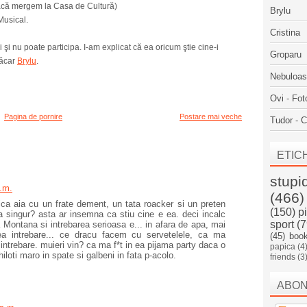
dacă mergem la Casa de Cultură)
Brylu
usical.
Cristina
şi nu poate participa. I-am explicat că ea oricum ştie cine-i
Groparu
măcar
Brylu
.
Nebuloa
Ovi - Fot
Pagina de pornire
Postare mai veche
Tudor - C
ETIC
stupi
.m.
(466)
ca aia cu un frate dement, un tata roacker si un preten
(150)
p
tea singur? asta ar insemna ca stiu cine e ea. deci incalc
sport
(7
a Montana si intrebarea serioasa e... in afara de apa, mai
a intrebare... ce dracu facem cu servetelele, ca ma
(45)
boo
ntrebare. muieri vin? ca ma f*t in ea pijama party daca o
papica
(4
iloti maro in spate si galbeni in fata p-acolo.
friends
(3
ABO