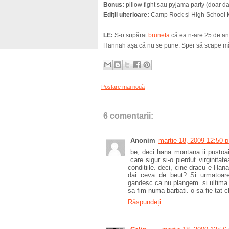
Bonus:
pillow fight sau pyjama party (doar 
Ediţii ulterioare:
Camp Rock şi High School M
LE:
S-o supărat
bruneta
că ea n-are 25 de ani 
Hannah aşa că nu se pune. Sper să scape 
Postare mai nouă
6 comentarii:
Anonim
martie 18, 2009 12:50 p
be, deci hana montana ii pustoai
care sigur si-o pierdut virginita
conditiile. deci, cine dracu e Han
dai ceva de beut? Si urmatoare
gandesc ca nu plangem. si ultima i
sa fim numa barbati. o sa fie tat ch
Răspundeți