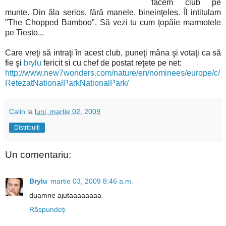
facem club pe
munte. Din ăla serios, fără manele, bineinţeles. Îl intitulam
"The Chopped Bamboo". Să vezi tu cum ţopăie marmotele
pe Tiesto...
Care vreţi să intraţi în acest club, puneţi mâna şi votaţi ca să
fie şi
brylu
fericit si cu chef de postat reţete pe net:
http://www.new7wonders.com/nature/en/nominees/europe/c/
RetezatNationalParkNationalPark/
Calin
la
luni, martie 02, 2009
Distribuiți
Un comentariu:
Brylu
martie 03, 2009 8:46 a.m.
duamne ajutaaaaaaaa
Răspundeți