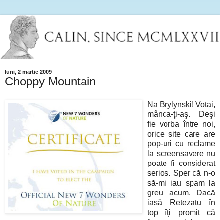
luni, 2 martie 2009
Choppy Mountain
Na Brylynski! Votai,
mânca-ţi-aş. Deşi
fie vorba între noi,
orice site care are
pop-uri cu reclame
la screensavere nu
poate fi considerat
serios. Sper că n-o
să-mi iau spam la
greu acum. Dacă
iasă Retezatu în
top îţi promit că