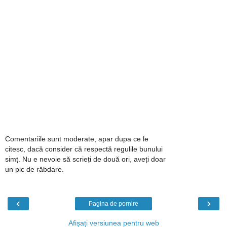
Comentariile sunt moderate, apar dupa ce le
citesc, dacă consider că respectă regulile bunului
simț. Nu e nevoie să scrieți de două ori, aveți doar
un pic de răbdare.
‹
›
Pagina de pornire
Afișați versiunea pentru web