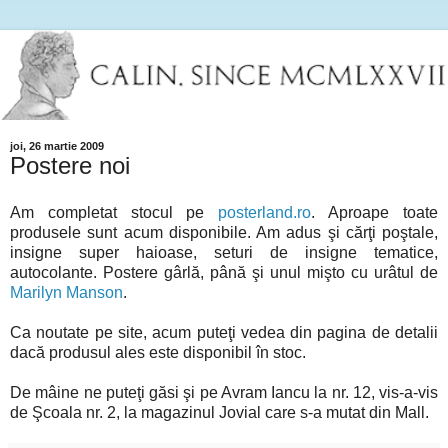
joi, 26 martie 2009
Postere noi
Am completat stocul pe
posterland.ro
. Aproape toate
produsele sunt acum disponibile. Am adus şi cărţi poştale,
insigne super haioase, seturi de insigne tematice,
autocolante. Postere gârlă, până şi unul mişto cu urâtul de
Marilyn Manson
.
Ca noutate pe site, acum puteţi vedea din pagina de detalii
dacă produsul ales este disponibil în stoc.
De mâine ne puteţi găsi şi pe Avram Iancu la nr. 12, vis-a-vis
de Şcoala nr. 2, la magazinul Jovial care s-a mutat din Mall.