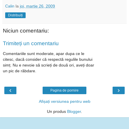
Calin
la
joi, martie 26, 2009
Distribuiți
Niciun comentariu:
Trimiteți un comentariu
Comentariile sunt moderate, apar dupa ce le
citesc, dacă consider că respectă regulile bunului
simț. Nu e nevoie să scrieți de două ori, aveți doar
un pic de răbdare.
‹
›
Pagina de pornire
Afișați versiunea pentru web
Un produs
Blogger
.